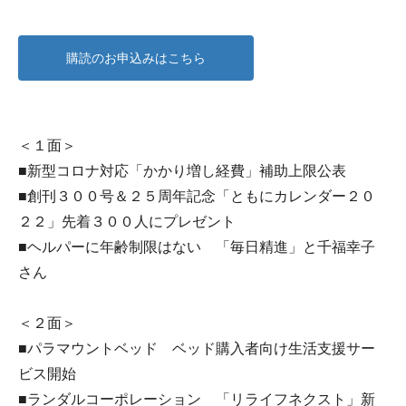
購読のお申込みはこちら
＜１面＞
■新型コロナ対応「かかり増し経費」補助上限公表
■創刊３００号＆２５周年記念「ともにカレンダー２０
２２」先着３００人にプレゼント
■ヘルパーに年齢制限はない 「毎日精進」と千福幸子
さん
＜２面＞
■パラマウントベッド ベッド購入者向け生活支援サー
ビス開始
■ランダルコーポレーション 「リライフネクスト」新