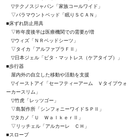
▽テクノスジャパン「家族コールワイド」
▽パラマウントベッド「眠りＳＣＡＮ」
■床ずれ防止用具
▽昨年度後半は医療機関での需要が増
▽ウィズ「ＮＲベッドシーツ」
▽タイカ「アルファプラＦⅡ」
▽日本ジェル「ピタ・マットレス（ケアタイプ）」
■歩行器
屋内外の自立した移動や活動を支援
▽イーストアイ「セーフティーアーム Ｖタイプウォ
ーカースリム」
▽竹虎「レッツゴー」
▽島製作所「シンフォニーワイドＳＰⅡ」
▽タカノ「Ｕ ＷａｌｋｅｒⅡ」
▽リッチェル「アルカーレ ＣＨ」
■スロープ