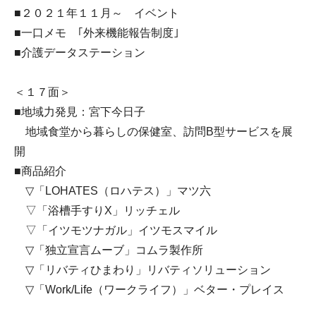
■２０２１年１１月～ イベント
■一口メモ ｢外来機能報告制度｣
■介護データステーション
＜１７面＞
■地域力発見：宮下今日子
地域食堂から暮らしの保健室、訪問B型サービスを展
開
■商品紹介
▽「LOHATES（ロハテス）」マツ六
▽「浴槽手すりX」リッチェル
▽「イツモツナガル」イツモスマイル
▽「独立宣言ムーブ」コムラ製作所
▽「リバティひまわり」リバティソリューション
▽「Work/Life（ワークライフ）」ベター・プレイス