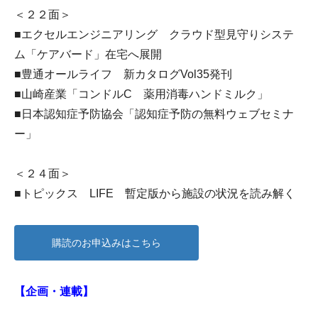
＜２２面＞
■エクセルエンジニアリング クラウド型見守りシステ
ム「ケアバード」在宅へ展開
■豊通オールライフ 新カタログVol35発刊
■山崎産業「コンドルC 薬用消毒ハンドミルク」
■日本認知症予防協会「認知症予防の無料ウェブセミナ
ー」
＜２４面＞
■トピックス LIFE 暫定版から施設の状況を読み解く
購読のお申込みはこちら
【企画・連載】