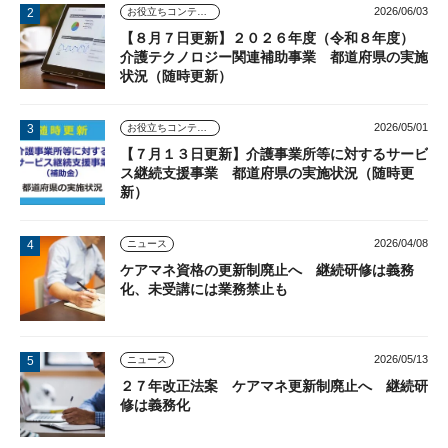
2026/06/03
お役立ちコンテンツ
【８月７日更新】２０２６年度（令和８年度）
介護テクノロジー関連補助事業 都道府県の実施
状況（随時更新）
2026/05/01
お役立ちコンテンツ
【７月１３日更新】介護事業所等に対するサービ
ス継続支援事業 都道府県の実施状況（随時更
新）
2026/04/08
ニュース
ケアマネ資格の更新制廃止へ 継続研修は義務
化、未受講には業務禁止も
2026/05/13
ニュース
２７年改正法案 ケアマネ更新制廃止へ 継続研
修は義務化