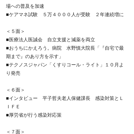
場への普及を加速
■ケアマネ試験 ５万４０００人が受験 ２年連続増に
＜５面＞
■医療法人医誠会 自立支援と減薬を両立
■おうちにかえろう。病院 水野慎大院長「『自宅で最
期まで』のあり方を示す」
■テクノスジャパン「くすりコール・ライト」１０月よ
り発売
＜６面＞
■インタビュー 平子哲夫老人保健課長 感染対策とＬ
ＩＦＥ
■厚労省が行う感染対応策
＜７面＞