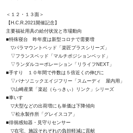
＜１２・１３面＞
【H.C.R.2021開催記念】
主要福祉用具の給付状況と市場動向
■特殊寝台 昨年度は新型コロナで需要増
▽パラマウントベッド「楽匠プラスシリーズ」
▽フランスベッド「マルチポジションベッド」
▽ランダルコーポレーション「リライフNEXT」
■手すり １０年間で件数は５倍近くの伸びに
▽パナソニックエイジフリー「スムーディ 屋内用」
▽山崎産業「楽起（らっきぃ）リンク」シリーズ
■車いす
▽大型などの出荷増にも単価は下降傾向
▽松永製作所「グレイスコア」
■徘徊感知器・見守りセンサー
▽在宅、施設それぞれの負担軽減に貢献