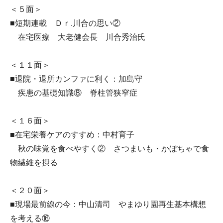
＜５面＞
■短期連載 Ｄｒ.川合の思い②
在宅医療 大老健会長 川合秀治氏
＜１１面＞
■退院・退所カンファに利く：加島守
疾患の基礎知識⑧ 脊柱管狭窄症
＜１６面＞
■在宅栄養ケアのすすめ：中村育子
秋の味覚を食べやすく② さつまいも・かぼちゃで食
物繊維を摂る
＜２０面＞
■現場最前線の今：中山清司 やまゆり園再生基本構想
を考える⑯