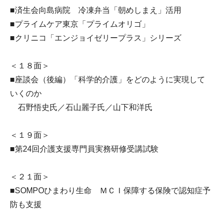
■済生会向島病院 冷凍弁当「朝めしまえ」活用
■プライムケア東京「プライムオリゴ」
■クリニコ「エンジョイゼリープラス」シリーズ
＜１８面＞
■座談会（後編）「科学的介護」をどのように実現して
いくのか
石野悟史氏／石山麗子氏／山下和洋氏
＜１９面＞
■第24回介護支援専門員実務研修受講試験
＜２１面＞
■SOMPOひまわり生命 ＭＣＩ保障する保険で認知症予
防も支援