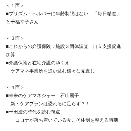
＜１面＞
■プリズム：ヘルパーに年齢制限はない 「毎日精進」
と千福幸子さん
＜３面＞
■これからの介護保険：施設３団体調査 自立支援促進
加算
■介護保険と在宅介護のゆくえ
ケアマネ事業所を追い込む様々な見直し
＜４面＞
■未来のケアマネジャー 石山麗子
新・ケアプランは恐れるに足らず？！
■千田透の時代を読む視点
コロナが落ち着いている今こそ体制を整える時期