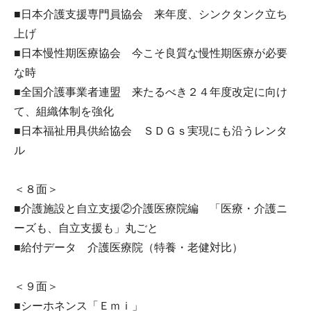
■日本介護支援専門員協会 来年度、シンクタンク立ち
上げ
■日本慢性期医療協会 今こそ良質な慢性期医療が必要
な時
■全国介護事業者連盟 来たるべき２４年度改定に向け
て、組織体制を強化
■日本福祉用具供給協会 ＳＤＧｓ実現にも沿うレンタ
ル
＜８面＞
■介護施設と自立支援②介護医療院編 「医療・介護ニ
ーズも、自立支援も」丸ごと
■給付データ 介護医療院（特養・老健対比）
＜９面＞
■シーホネンス「Ｅｍｉ」