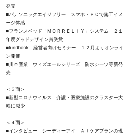
発売
■パナソニックエイジフリー スマホ・ＰＣで施工イメ
ージ体感
■フランスベッド「ＭＯＲＲＥＬＩＹ」システム ２１
年度グッドデザイン賞受賞
■fundbook 経営者向けセミナー １２月よりオンライ
ン開催
■川本産業 ウィズエールシリーズ 防水シーツ等新発
売
＜３面＞
■新型コロナウイルス 介護・医療施設のクラスター大
幅に減少
＜４面＞
■インタビュー シーディーアイ ＡＩケアプランの現