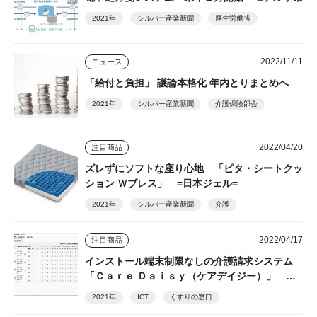
2021年
シルバー産業新聞
厚生労働省
2022/11/11
ニュース
「給付と負担」 議論本格化 年内とりまとめへ
2021年
シルバー産業新聞
介護保険部会
2022/04/20
注目商品
ズレずにソフトな座り心地 「ピタ・シートクッ
ション Ｗブレス」 =日本ジェル=
2021年
シルバー産業新聞
介護
2022/04/17
注目商品
インストール端末制限なしの介護請求システム
「Ｃａｒｅ Ｄａｉｓｙ（ケアデイジー）」 ＝
くすりの窓口=
2021年
ICT
くすりの窓口