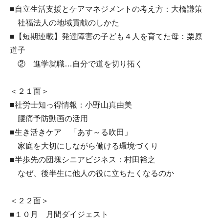
■自立生活支援とケアマネジメントの考え方：大橋謙策
社福法人の地域貢献のしかた
■【短期連載】発達障害の子ども４人を育てた母：栗原
道子
② 進学就職…自分で道を切り拓く
＜２１面＞
■社労士知っ得情報：小野山真由美
腰痛予防動画の活用
■生き活きケア 「あす～る吹田」
家庭を大切にしながら働ける環境づくり
■半歩先の団塊シニアビジネス：村田裕之
なぜ、後半生に他人の役に立ちたくなるのか
＜２２面＞
■１０月 月間ダイジェスト