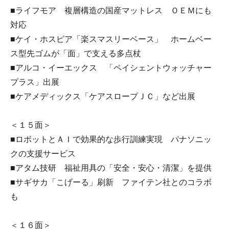
■ライフモア 複層構造の国産マットレス ＯＥＭにも
対応
■ケイ・ホスピア「楽スマスリーベース」 ホームベー
ス型先ゴムが「面」で支える多点杖
■アルコ・イーエックス 「ペイシェントウォッチャー
プラス」出展
■ケアメディックス「ケアスロープＪＣ」など出展
＜１５面＞
■ロボットとＡＩで効果的な歩行訓練実現 パナソニッ
クの支援サービス
■アタム技研 福祉用具の「安全・安心・清潔」を提供
■サギサカ「こげーる」刷新 ファイテン社とのコラボ
も
＜１６面＞