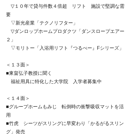
▽１０年で貸与件数４倍超 リフト 施設で堅調な需
要
▽新光産業「テクノリフター」
▽ダンロップホームプロダクツ「ダンスロープエアー
２」
▽モリトー「入浴用リフト『つるべー』Fシリーズ」
＜１３面＞
■東畠弘子教授に聞く
福祉用具に特化した大学院 入学者募集中
＜１４面＞
■グループホームもみじ 転倒時の衝撃吸収マットを活
用
■竹虎 シーツがスリングに早変わり「かるがるスリン
グ」発売