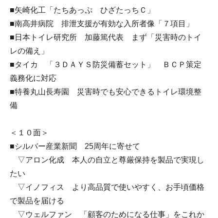
■矢崎化工「たちあっぷ ひざたっちＣ」
■南高井病院 排泄支援が有効な入所者像「７項目」
■日本トイレ研究所 加藤篤代表 まず「災害時のトイ
レの備え」
■タイカ 「３ＤＡＹＳ防災備蓄セット」 ＢＣＰ策定
義務化に対応
■特養丸山長寿園 災害時でも安心できるトイレ環境整
備
＜１０面＞
■シルバー産業新聞 25周年に寄せて
▽アロン化成 本人の自立と尊厳保持を製品で実現し
たい
▽イノフィス より高品質で使いやすく、お手頃価格
で製品を届ける
▽ウェルファン 「顧客のためになる仕事」をこれか