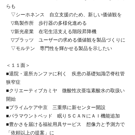
らも
▽シーホネンス 自立支援のため、新しい価値観を
▽島製作所 歩行器の多様化進める
▽新光産業 在宅生活支える階段昇降機
▽プラッツ ユーザーの求める価値観を製品づくりに
▽モルテン 専門性を輝かせる製品を示したい
＜１１面＞
■退院・退所カンファに利く 疾患の基礎知識⑦脊柱管
狭窄症
■クリエーティブカミヤ 微酸性次亜塩素酸水の取扱い
開始
■プライムケア中京 三重県に新センター開設
■パラマウントベッド 眠りＳＣＡＮにＡＩ機能追加
■豊かさを届ける福祉用具サービス 想像力と予測力で
「依頼以上の提案」に