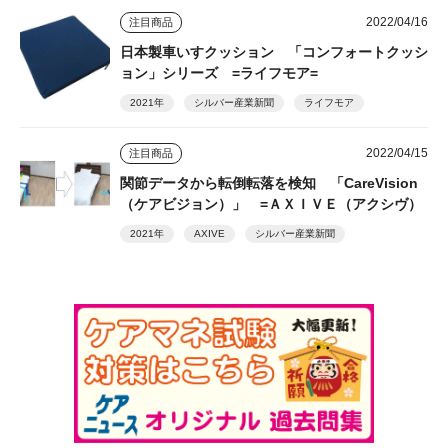
2022/04/16
注目商品
日本製車いすクッション 「コンフォートクッシ
ョン」シリーズ =ライフモア=
2021年
シルバー産業新聞
ライフモア
2022/04/15
注目商品
関節データから転倒転落を検知 「CareVision
（ケアビジョン）」 =ＡＸＩＶＥ（アクシヴ）
2021年
AXIVE
シルバー産業新聞