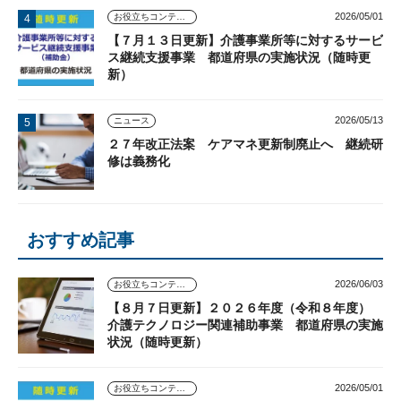
2026/05/01
お役立ちコンテンツ
【７月１３日更新】介護事業所等に対するサービ
ス継続支援事業 都道府県の実施状況（随時更
新）
2026/05/13
ニュース
２７年改正法案 ケアマネ更新制廃止へ 継続研
修は義務化
おすすめ記事
2026/06/03
お役立ちコンテンツ
【８月７日更新】２０２６年度（令和８年度）
介護テクノロジー関連補助事業 都道府県の実施
状況（随時更新）
2026/05/01
お役立ちコンテンツ