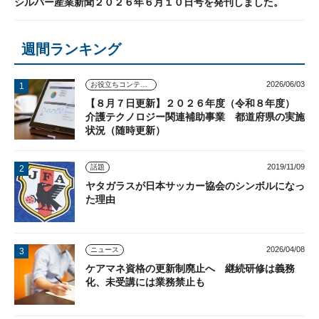
シルバー産業新聞２０２６年６月１０日号を発刊しました。
週間ランキング
2026/06/03
お役立ちコンテンツ
【８月７日更新】２０２６年度（令和８年度）
介護テクノロジー関連補助事業 都道府県の実施
状況（随時更新）
2019/11/09
話題
ヤタガラスが日本サッカー協会のシンボルになっ
た理由
2026/04/08
ニュース
ケアマネ資格の更新制廃止へ 継続研修は義務
化、未受講には業務禁止も