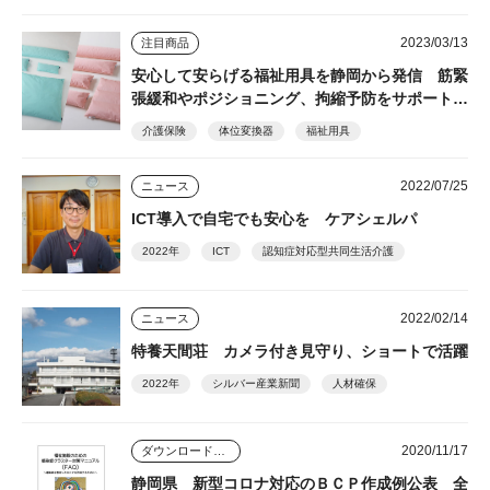
2023/03/13
注目商品
安心して安らげる福祉用具を静岡から発信 筋緊
張緩和やポジショニング、拘縮予防をサポート
丸井商事
介護保険
体位変換器
福祉用具
2022/07/25
ニュース
ICT導入で自宅でも安心を ケアシェルパ
2022年
ICT
認知症対応型共同生活介護
2022/02/14
ニュース
特養天間荘 カメラ付き見守り、ショートで活躍
2022年
シルバー産業新聞
人材確保
2020/11/17
ダウンロードコンテンツ
静岡県 新型コロナ対応のＢＣＰ作成例公表 全