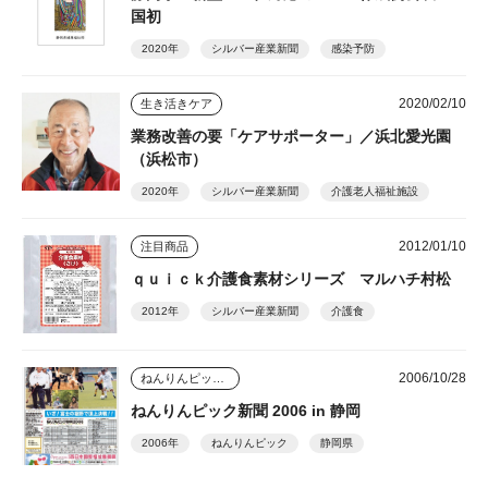
国初
2020年
シルバー産業新聞
感染予防
2020/02/10
生き活きケア
業務改善の要「ケアサポーター」／浜北愛光園
（浜松市）
2020年
シルバー産業新聞
介護老人福祉施設
2012/01/10
注目商品
ｑｕｉｃｋ介護食素材シリーズ マルハチ村松
2012年
シルバー産業新聞
介護食
2006/10/28
ねんりんピック新聞
ねんりんピック新聞 2006 in 静岡
2006年
ねんりんピック
静岡県