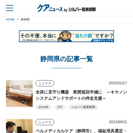
HOME
静岡県
戻る
静岡県の記事一覧
2025/01/17
ニュース
全床に見守り機器 夜間巡回半減に ～キヤノン
システムアンドサポートの伴走支援～
2024年
ICT
シルバー産業新聞
2023/09/11
ニュース
ベルメディカルケア（静岡市）、福祉用具選定・