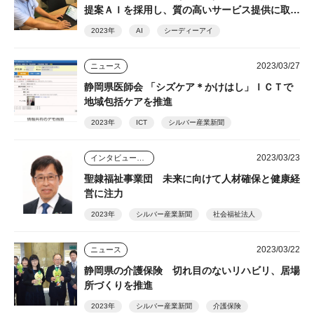
提案ＡＩを採用し、質の高いサービス提供に取り
組む
2023年
AI
シーディーアイ
2023/03/27
ニュース
静岡県医師会 「シズケア＊かけはし」ＩＣＴで
地域包括ケアを推進
2023年
ICT
シルバー産業新聞
2023/03/23
インタビュー・座談会
聖隷福祉事業団 未来に向けて人材確保と健康経
営に注力
2023年
シルバー産業新聞
社会福祉法人
2023/03/22
ニュース
静岡県の介護保険 切れ目のないリハビリ、居場
所づくりを推進
2023年
シルバー産業新聞
介護保険