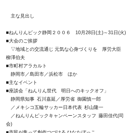
主な見出し
■ねんりんピック静岡２００６ 10月28日(土)～31日(火)
■大会のご挨拶
▽地域との交流通じ 元気な心身づくりを 厚労大臣
柳澤伯夫
■市町村アラカルト
静岡市／島田市／浜松市 ほか
■主なイベント
■座談会「ねんりん世代 明日へのキックオフ」
静岡県知事 石川嘉延／厚労省 御園慎一郎
／メキシコ五輪サッカー日本代表 杉山隆一
／ねんりんピックキャンペーンスタッフ 藤田佳代(司
会)
■市民が集って創作つづける ひなたぼっこ