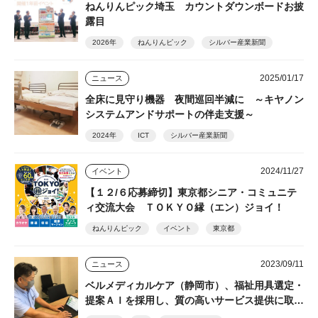
ねんりんピック埼玉 カウントダウンボードお披
露目
2026年
ねんりんピック
シルバー産業新聞
2025/01/17
ニュース
全床に見守り機器 夜間巡回半減に ～キヤノン
システムアンドサポートの伴走支援～
2024年
ICT
シルバー産業新聞
2024/11/27
イベント
【１２/６応募締切】東京都シニア・コミュニテ
ィ交流大会 ＴＯＫＹＯ縁（エン）ジョイ！
ねんりんピック
イベント
東京都
2023/09/11
ニュース
ベルメディカルケア（静岡市）、福祉用具選定・
提案ＡＩを採用し、質の高いサービス提供に取り
組む