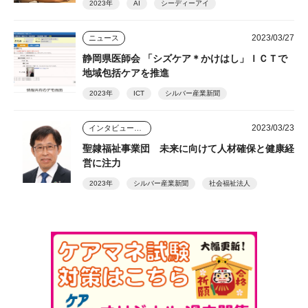
2023年
AI
シーディーアイ
2023/03/27
ニュース
静岡県医師会 「シズケア＊かけはし」ＩＣＴで
地域包括ケアを推進
2023年
ICT
シルバー産業新聞
2023/03/23
インタビュー・座談会
聖隷福祉事業団 未来に向けて人材確保と健康経
営に注力
2023年
シルバー産業新聞
社会福祉法人