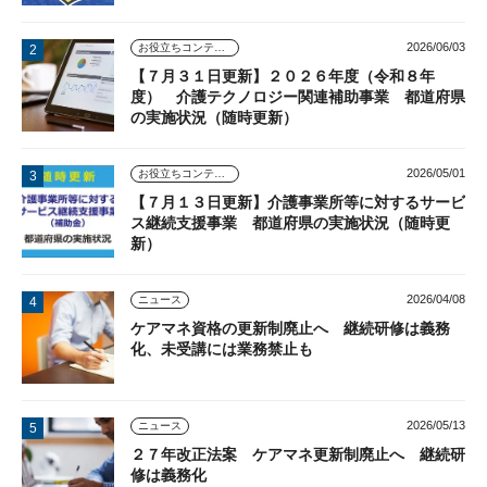
2026/06/03
お役立ちコンテンツ
【７月３１日更新】２０２６年度（令和８年
度） 介護テクノロジー関連補助事業 都道府県
の実施状況（随時更新）
2026/05/01
お役立ちコンテンツ
【７月１３日更新】介護事業所等に対するサービ
ス継続支援事業 都道府県の実施状況（随時更
新）
2026/04/08
ニュース
ケアマネ資格の更新制廃止へ 継続研修は義務
化、未受講には業務禁止も
2026/05/13
ニュース
２７年改正法案 ケアマネ更新制廃止へ 継続研
修は義務化