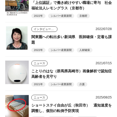
「上位認証」で働き続けやすい職場に寄与 社会
福祉法人レモングラス（京都市）
2022年
シルバー産業新聞
京都府
2022/07/28
インタビュー・座談会
関東圏への転出多い新潟県 医師確保・定着も課
題
2022年
シルバー産業新聞
人材確保
2021/07/15
ニュース
ことりのはな（群馬県高崎市）画像解析で認知症
高齢者を見守り
2021年
シルバー産業新聞
介護
2025/08/25
ニュース
ショートステイ自由が丘（秋田市） 通知速度を
調整し、個別の転倒予防実現