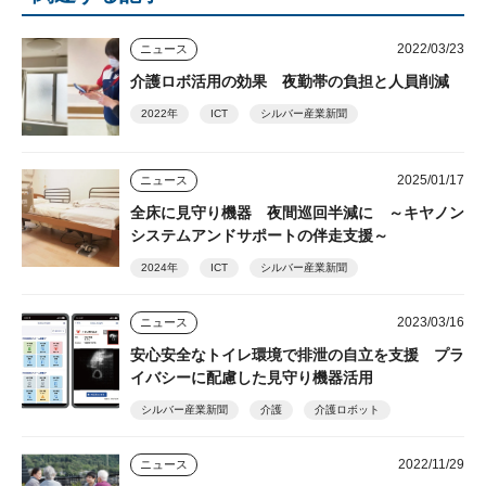
2022/03/23
ニュース
介護ロボ活用の効果 夜勤帯の負担と人員削減
2022年
ICT
シルバー産業新聞
2025/01/17
ニュース
全床に見守り機器 夜間巡回半減に ～キヤノン
システムアンドサポートの伴走支援～
2024年
ICT
シルバー産業新聞
2023/03/16
ニュース
安心安全なトイレ環境で排泄の自立を支援 プラ
イバシーに配慮した見守り機器活用
シルバー産業新聞
介護
介護ロボット
2022/11/29
ニュース