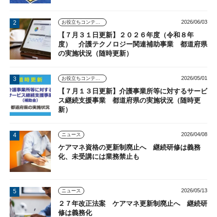
2026/06/03
お役立ちコンテンツ
【７月３１日更新】２０２６年度（令和８年
度） 介護テクノロジー関連補助事業 都道府県
の実施状況（随時更新）
2026/05/01
お役立ちコンテンツ
【７月１３日更新】介護事業所等に対するサービ
ス継続支援事業 都道府県の実施状況（随時更
新）
2026/04/08
ニュース
ケアマネ資格の更新制廃止へ 継続研修は義務
化、未受講には業務禁止も
2026/05/13
ニュース
２７年改正法案 ケアマネ更新制廃止へ 継続研
修は義務化