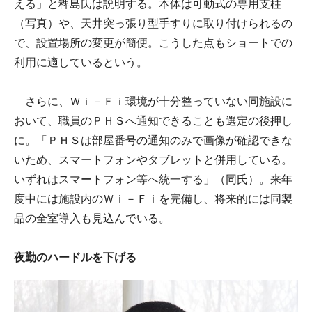
える」と稗島氏は説明する。本体は可動式の専用支柱
（写真）や、天井突っ張り型手すりに取り付けられるの
で、設置場所の変更が簡便。こうした点もショートでの
利用に適しているという。
さらに、Ｗｉ－Ｆｉ環境が十分整っていない同施設に
おいて、職員のＰＨＳへ通知できることも選定の後押し
に。「ＰＨＳは部屋番号の通知のみで画像が確認できな
いため、スマートフォンやタブレットと併用している。
いずれはスマートフォン等へ統一する」（同氏）。来年
度中には施設内のＷｉ－Ｆｉを完備し、将来的には同製
品の全室導入も見込んでいる。
夜勤のハードルを下げる