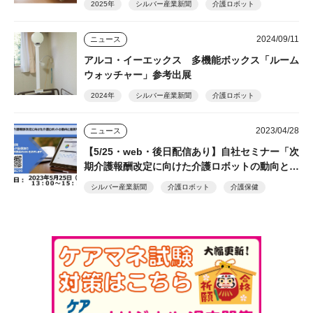
2025年
シルバー産業新聞
介護ロボット
2024/09/11
ニュース
アルコ・イーエックス 多機能ボックス「ルーム
ウォッチャー」参考出展
2024年
シルバー産業新聞
介護ロボット
2023/04/28
ニュース
【5/25・web・後日配信あり】自社セミナー「次
期介護報酬改定に向けた介護ロボットの動向と最
新事例」開催 参加無料
シルバー産業新聞
介護ロボット
介護保健