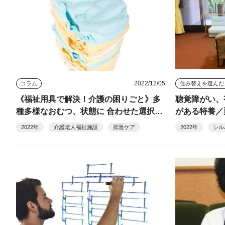
2022/12/05
コラム
住み
《福祉用具で解決！介護の困りごと》多
聴覚障がい、
種多様なおむつ、状態に 合わせた選択で
がある特養／
安心を／排泄支援（浜田きよ子さん）
2022年
介護老人福祉施設
排泄ケア
2022年
シル