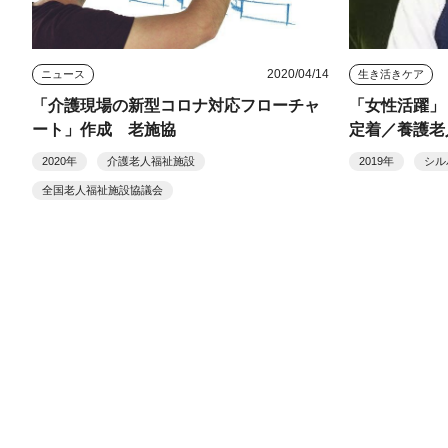
2020/04/14
ニュース
生き活きケア
「介護現場の新型コロナ対応フローチャ
「女性活躍」
ート」作成 老施協
定着／養護老
市）
2020年
介護老人福祉施設
2019年
シル
全国老人福祉施設協議会