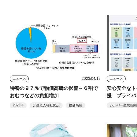
2023/04/12
ニュース
ニュース
特養の９７％で物価高騰の影響～６割で
安心安全なト
おむつなどの負担増加
援 プライバ
活用
2023年
介護老人福祉施設
物価高騰
シルバー産業新聞