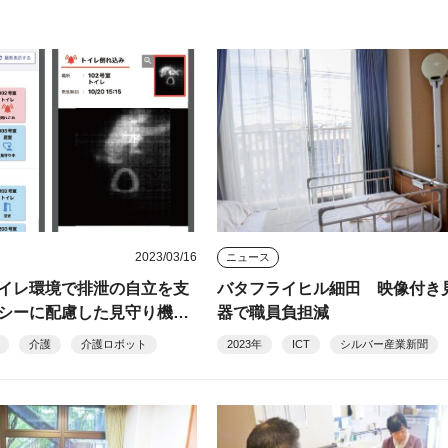
2023/03/16
ニュース
イレ環境で排泄の自立を支
バタフライヒル細田 映像付き
シーに配慮した見守り機器
器で職員負担減
介護
介護ロボット
2023年
ICT
シルバー産業新聞