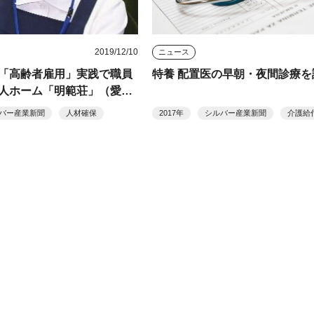
2019/12/10
ニュース
「高齢者雇用」実践で職員
特養 配置医の早朝・夜間診療を
人ホーム「明範荘」（愛西
バー産業新聞
人材確保
2017年
シルバー産業新聞
介護給