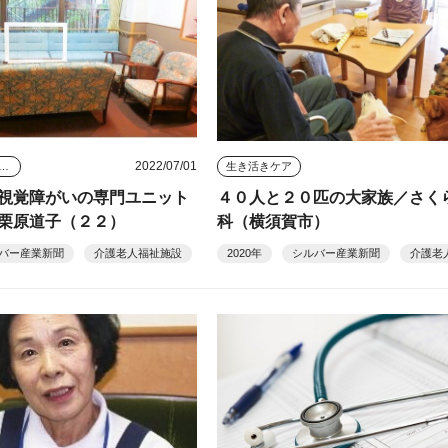
2022/07/01
替えを選んだ人のその後
生き活きケア
視覚障がいの専門ユニット
４０人と２０匹の大家族／さく
栗原道子（２２）
科（横須賀市）
バー産業新聞
介護老人福祉施設
2020年
シルバー産業新聞
介護老