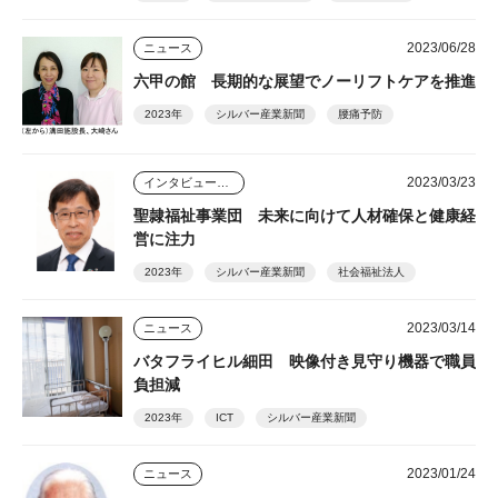
2023/06/28
ニュース
六甲の館 長期的な展望でノーリフトケアを推進
2023年
シルバー産業新聞
腰痛予防
2023/03/23
インタビュー・座談会
聖隷福祉事業団 未来に向けて人材確保と健康経
営に注力
2023年
シルバー産業新聞
社会福祉法人
2023/03/14
ニュース
バタフライヒル細田 映像付き見守り機器で職員
負担減
2023年
ICT
シルバー産業新聞
2023/01/24
ニュース