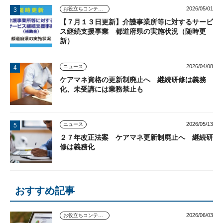
2026/05/01
お役立ちコンテンツ
【７月１３日更新】介護事業所等に対するサービ
ス継続支援事業 都道府県の実施状況（随時更
新）
2026/04/08
ニュース
ケアマネ資格の更新制廃止へ 継続研修は義務
化、未受講には業務禁止も
2026/05/13
ニュース
２７年改正法案 ケアマネ更新制廃止へ 継続研
修は義務化
おすすめ記事
2026/06/03
お役立ちコンテンツ