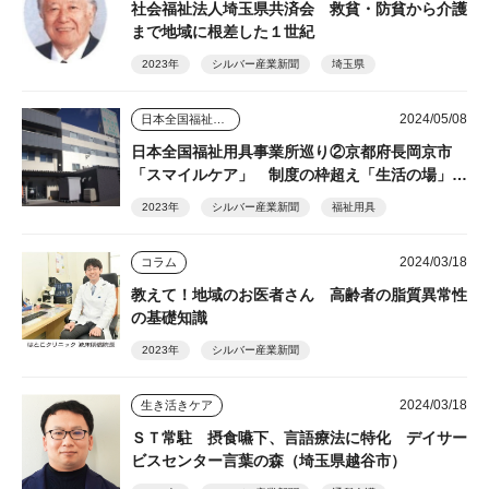
社会福祉法人埼玉県共済会 救貧・防貧から介護
まで地域に根差した１世紀
2023年
シルバー産業新聞
埼玉県
2024/05/08
日本全国福祉用具事業所巡り
日本全国福祉用具事業所巡り②京都府長岡京市
「スマイルケア」 制度の枠超え「生活の場」を
支える
2023年
シルバー産業新聞
福祉用具
2024/03/18
コラム
教えて！地域のお医者さん 高齢者の脂質異常性
の基礎知識
2023年
シルバー産業新聞
2024/03/18
生き活きケア
ＳＴ常駐 摂食嚥下、言語療法に特化 デイサー
ビスセンター言葉の森（埼玉県越谷市）