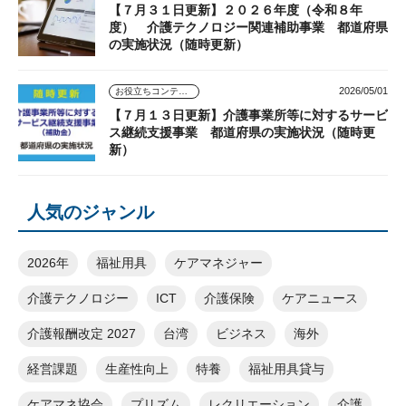
【７月３１日更新】２０２６年度（令和８年
度） 介護テクノロジー関連補助事業 都道府県
の実施状況（随時更新）
2026/05/01
お役立ちコンテンツ
【７月１３日更新】介護事業所等に対するサービ
ス継続支援事業 都道府県の実施状況（随時更
新）
人気のジャンル
2026年
福祉用具
ケアマネジャー
介護テクノロジー
ICT
介護保険
ケアニュース
介護報酬改定 2027
台湾
ビジネス
海外
経営課題
生産性向上
特養
福祉用具貸与
ケアマネ協会
プリズム
レクリエーション
介護