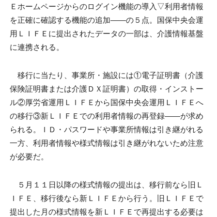
Ｅホームページからのログイン機能の導入▽利用者情報
を正確に確認する機能の追加――の５点。国保中央会運
用ＬＩＦＥに提出されたデータの一部は、介護情報基盤
に連携される。
移行に当たり、事業所・施設には①電子証明書（介護
保険証明書または介護ＤＸ証明書）の取得・インストー
ル②厚労省運用ＬＩＦＥから国保中央会運用ＬＩＦＥへ
の移行③新ＬＩＦＥでの利用者情報の再登録――が求め
られる。ＩＤ・パスワードや事業所情報は引き継がれる
一方、利用者情報や様式情報は引き継がれないため注意
が必要だ。
５月１１日以降の様式情報の提出は、移行前なら旧Ｌ
ＩＦＥ、移行後なら新ＬＩＦＥから行う。旧ＬＩＦＥで
提出した月の様式情報を新ＬＩＦＥで再提出する必要は