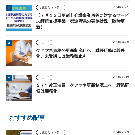
2026/05/01
お役立ちコンテンツ
【７月１３日更新】介護事業所等に対するサービ
ス継続支援事業 都道府県の実施状況（随時更
新）
2026/04/08
ニュース
ケアマネ資格の更新制廃止へ 継続研修は義務
化、未受講には業務禁止も
2026/05/13
ニュース
２７年改正法案 ケアマネ更新制廃止へ 継続研
修は義務化
おすすめ記事
2026/06/03
お役立ちコンテンツ