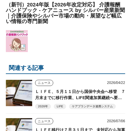
（新刊）2024年版【2026年改定対応】 介護報酬
ハンドブック - ケアニュース by シルバー産業新聞
｜介護保険やシルバー市場の動向・展望など幅広
い情報の専門新聞
関連する記事
2026/04/22
ニュース
ＬＩＦＥ、５月１１日から国保中央会へ移管 ７
月末までに移行作業、LIFE関連加算継続へ要対
応
2026年
LIFE
ケアプランデータ連携システム
2026/07/06
ニュース
ＬＩＦＥ移行は７月３１日まで 未対応なら加算