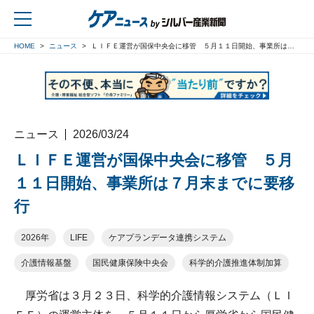
HOME
ニュース
ＬＩＦＥ運営が国保中央会に移管 ５月１１日開始、事業所は７月末までに要移行
戻る
ニュース
2026/03/24
ＬＩＦＥ運営が国保中央会に移管 ５月
１１日開始、事業所は７月末までに要移
行
2026年
LIFE
ケアプランデータ連携システム
介護情報基盤
国民健康保険中央会
科学的介護推進体制加算
厚労省は３月２３日、科学的介護情報システム（ＬＩ