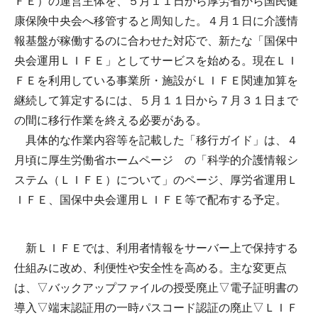
ＦＥ）の運営主体を、５月１１日から厚労省から国民健
康保険中央会へ移管すると周知した。４月１日に介護情
報基盤が稼働するのに合わせた対応で、新たな「国保中
央会運用ＬＩＦＥ」としてサービスを始める。現在ＬＩ
ＦＥを利用している事業所・施設がＬＩＦＥ関連加算を
継続して算定するには、５月１１日から７月３１日まで
の間に移行作業を終える必要がある。
具体的な作業内容等を記載した「移行ガイド」は、４
月頃に厚生労働省ホームページ の「科学的介護情報シ
ステム（ＬＩＦＥ）について」のページ、厚労省運用Ｌ
ＩＦＥ、国保中央会運用ＬＩＦＥ等で配布する予定。
新ＬＩＦＥでは、利用者情報をサーバー上で保持する
仕組みに改め、利便性や安全性を高める。主な変更点
は、▽バックアップファイルの授受廃止▽電子証明書の
導入▽端末認証用の一時パスコード認証の廃止▽ＬＩＦ