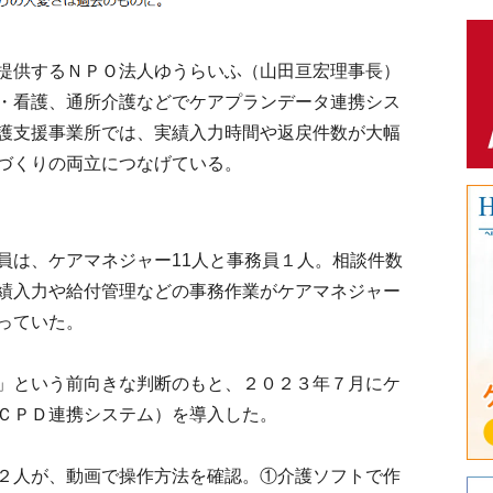
提供するＮＰＯ法人ゆうらいふ（山田亘宏理事長）
・看護、通所介護などでケアプランデータ連携シス
護支援事業所では、実績入力時間や返戻件数が大幅
づくりの両立につなげている。
は、ケアマネジャー11人と事務員１人。相談件数
績入力や給付管理などの事務作業がケアマネジャー
っていた。
」という前向きな判断のもと、２０２３年７月にケ
ＣＰＤ連携システム）を導入した。
２人が、動画で操作方法を確認。①介護ソフトで作