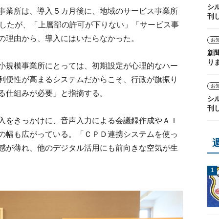
シ
事業所は、導入５カ月後に、地域のサービス事業所
刊
加したが、「上層部の許可が下りない」「サービス事
の理由から、導入にはいたらなかった。
お
新
り
小規模事業所にとっては、初期設定が心理的なハー
利便性が高まるシステムだからこそ、行政が旗振り
お
る仕組みが必要」と指摘する。
シ
刊
入をきっかけに、音声入力による会議録作成やＡＩ
の幅も広がっている。「ＣＰＤ連携システムを使っ
感が薄れ、他のデジタル活用にも前向きな空気が生