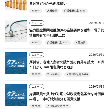
６月算定分から新取扱い
2026年
人材確保
介護報酬改定 2026
2026/05/11
ニュース
協力医療機関連携加算の会議要件を緩和 電子的
情報共有で年1回以上に
2026年
介護報酬改定 2026
介護施設
2026/03/31
ニュース
厚労省、老健入所者の院外処方例外を拡大 ６月
１日からJAK阻害薬など追加
2026年
アレルギー
介護報酬改定 2026
2026/03/19
ニュース
介護職員の賃上げ対応で財政安定化基金を特例積
み増し 市町村負担分も国費支援
2026年
介護報酬改定 2026