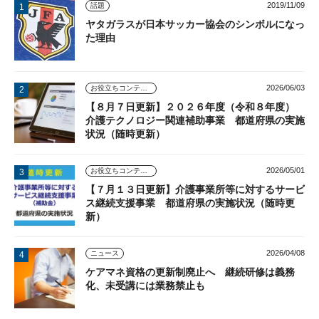
2019/11/09
話題
ヤタガラスが日本サッカー協会のシンボルになっ
た理由
2026/06/03
お役立ちコンテンツ
【８月７日更新】２０２６年度（令和８年度）
介護テクノロジー関連補助事業 都道府県の実施
状況（随時更新）
2026/05/01
お役立ちコンテンツ
【７月１３日更新】介護事業所等に対するサービ
ス継続支援事業 都道府県の実施状況（随時更
新）
2026/04/08
ニュース
ケアマネ資格の更新制廃止へ 継続研修は義務
化、未受講には業務禁止も