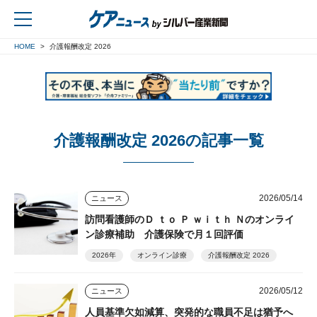
HOME
介護報酬改定 2026
戻る
介護報酬改定 2026の記事一覧
2026/05/14
ニュース
訪問看護師のＤ ｔｏ Ｐ ｗｉｔｈ Ｎのオンライ
ン診療補助 介護保険で月１回評価
2026年
オンライン診療
介護報酬改定 2026
2026/05/12
ニュース
人員基準欠如減算、突発的な職員不足は猶予へ