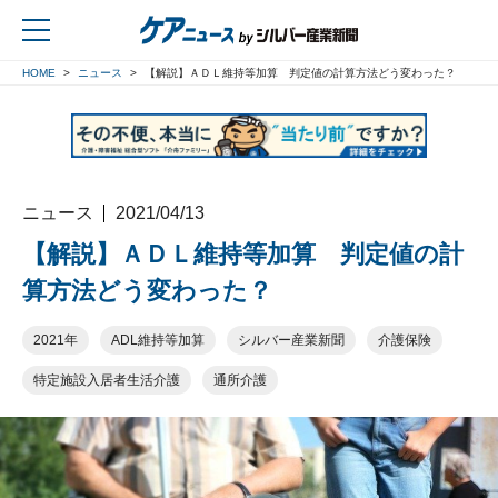
HOME
ニュース
【解説】ＡＤＬ維持等加算 判定値の計算方法どう変わった？
戻る
ニュース
2021/04/13
【解説】ＡＤＬ維持等加算 判定値の計
算方法どう変わった？
2021年
ADL維持等加算
シルバー産業新聞
介護保険
特定施設入居者生活介護
通所介護