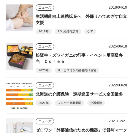
2018/04/10
ニュース
生活機能向上連携拡充へ 外部リハでめざす自立
支援
2018年
ADL維持等加算
ケア
2025/06/18
ニュース
松阪牛・ズワイガニの行事・イベント用高級弁
当 Ｃｑｒｅｅ
2025年
サービス付き高齢者向け住宅
2022/03/28
ニュース
北海道の介護保険 定期巡回サービス全国最多
2021年
シルバー産業新聞
介護保険
2021/12/21
ニュース
ゼロワン「外部通信のための機器」で貸与マーク