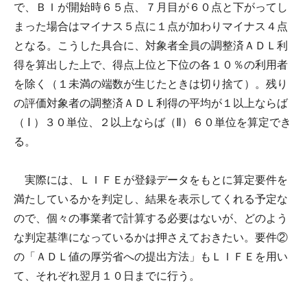
で、ＢＩが開始時６５点、７月目が６０点と下がってし
まった場合はマイナス５点に１点が加わりマイナス４点
となる。こうした具合に、対象者全員の調整済ＡＤＬ利
得を算出した上で、得点上位と下位の各１０％の利用者
を除く（１未満の端数が生じたときは切り捨て）。残り
の評価対象者の調整済ＡＤＬ利得の平均が１以上ならば
（ Ⅰ ）３０単位、２以上ならば（Ⅱ）６０単位を算定でき
る。
実際には、ＬＩＦＥが登録データをもとに算定要件を
満たしているかを判定し、結果を表示してくれる予定な
ので、個々の事業者で計算する必要はないが、どのよう
な判定基準になっているかは押さえておきたい。要件②
の「ＡＤＬ値の厚労省への提出方法」もＬＩＦＥを用い
て、それぞれ翌月１０日までに行う。