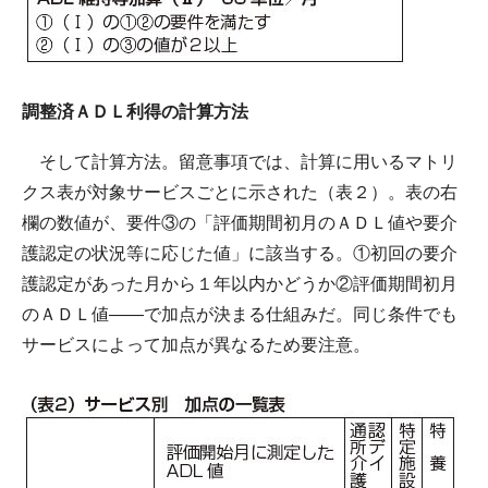
調整済ＡＤＬ利得の計算方法
そして計算方法。留意事項では、計算に用いるマトリ
クス表が対象サービスごとに示された（表２）。表の右
欄の数値が、要件③の「評価期間初月のＡＤＬ値や要介
護認定の状況等に応じた値」に該当する。①初回の要介
護認定があった月から１年以内かどうか②評価期間初月
のＡＤＬ値――で加点が決まる仕組みだ。同じ条件でも
サービスによって加点が異なるため要注意。