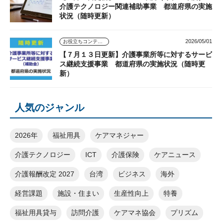
介護テクノロジー関連補助事業 都道府県の実施
状況（随時更新）
2026/05/01
お役立ちコンテンツ
【７月１３日更新】介護事業所等に対するサービ
ス継続支援事業 都道府県の実施状況（随時更
新）
人気のジャンル
2026年
福祉用具
ケアマネジャー
介護テクノロジー
ICT
介護保険
ケアニュース
介護報酬改定 2027
台湾
ビジネス
海外
経営課題
施設・住まい
生産性向上
特養
福祉用具貸与
訪問介護
ケアマネ協会
プリズム