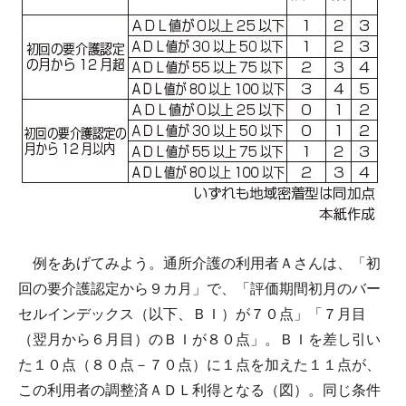
例をあげてみよう。通所介護の利用者Ａさんは、「初
回の要介護認定から９カ月」で、「評価期間初月のバー
セルインデックス（以下、ＢＩ）が７０点」「７月目
（翌月から６月目）のＢＩが８０点」。ＢＩを差し引い
た１０点（８０点－７０点）に１点を加えた１１点が、
この利用者の調整済ＡＤＬ利得となる（図）。同じ条件