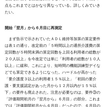
点もこれまでとはかなり異なっている。詳しくみていき
たい。
開始「翌月」から６月目に再測定
まず告示で示されていたＡＤＬ維持等加算の算定要件
は表１の通り。改定前の「５時間以上の通所介護費の算
定回数が５時間未満の算定回数を上回る利用者の総数が
２０人以上」を今改定では単に「利用者の総数が１０人
以上」に緩和。これにより、短時間の機能訓練型デイな
どでも算定できるようになった。ハードルが高かった
「要介護度３以上の利用者１５％以上」「初回の要介
護・要支援認定があった月から１２月以内が１５％以
下」の要件も廃止された。注意が必要なのは、要件③の
「評価期間初月の『翌月から』６月目」の部分。これま
では「評価期間初月から６月目」だったので、６月目の