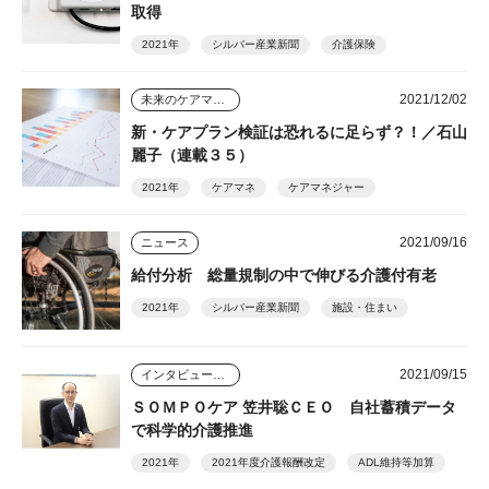
取得
2021年
シルバー産業新聞
介護保険
2021/12/02
未来のケアマネジャー
新・ケアプラン検証は恐れるに足らず？！／石山
麗子（連載３５）
2021年
ケアマネ
ケアマネジャー
2021/09/16
ニュース
給付分析 総量規制の中で伸びる介護付有老
2021年
シルバー産業新聞
施設・住まい
2021/09/15
インタビュー・座談会
ＳＯＭＰＯケア 笠井聡ＣＥＯ 自社蓄積データ
で科学的介護推進
2021年
2021年度介護報酬改定
ADL維持等加算