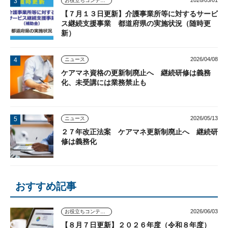
お役立ちコンテンツ
【７月１３日更新】介護事業所等に対するサービ
ス継続支援事業 都道府県の実施状況（随時更
新）
2026/04/08
ニュース
ケアマネ資格の更新制廃止へ 継続研修は義務
化、未受講には業務禁止も
2026/05/13
ニュース
２７年改正法案 ケアマネ更新制廃止へ 継続研
修は義務化
おすすめ記事
2026/06/03
お役立ちコンテンツ
【８月７日更新】２０２６年度（令和８年度）