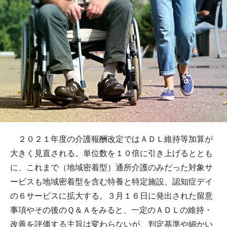
２０２１年度の介護報酬改定ではＡＤＬ維持等加算が
大きく見直される。単位数を１０倍に引き上げるととも
に、これまで（地域密着型）通所介護のみだった対象サ
ービスも地域密着型を含む特養と特定施設、認知症デイ
の６サービスに拡大する。３月１６日に発出された留意
事項やその後のＱ＆Ａをみると、一定のＡＤＬの維持・
改善を評価する主旨は変わらないが、判定基準や細かい