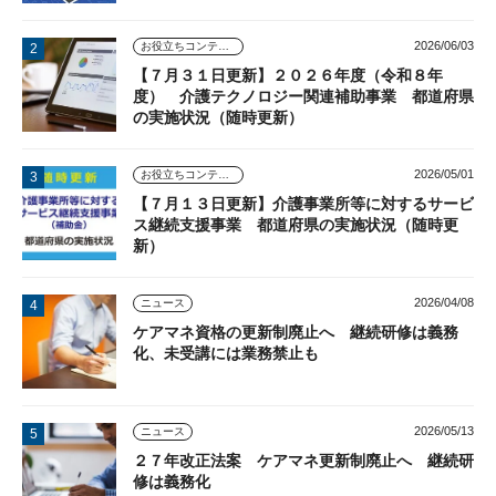
2026/06/03
お役立ちコンテンツ
【７月３１日更新】２０２６年度（令和８年
度） 介護テクノロジー関連補助事業 都道府県
の実施状況（随時更新）
2026/05/01
お役立ちコンテンツ
【７月１３日更新】介護事業所等に対するサービ
ス継続支援事業 都道府県の実施状況（随時更
新）
2026/04/08
ニュース
ケアマネ資格の更新制廃止へ 継続研修は義務
化、未受講には業務禁止も
2026/05/13
ニュース
２７年改正法案 ケアマネ更新制廃止へ 継続研
修は義務化