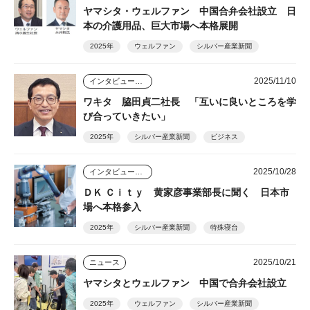
ヤマシタ・ウェルファン 中国合弁会社設立 日
本の介護用品、巨大市場へ本格展開
2025年
ウェルファン
シルバー産業新聞
2025/11/10
インタビュー・座談会
ワキタ 脇田貞二社長 「互いに良いところを学
び合っていきたい」
2025年
シルバー産業新聞
ビジネス
2025/10/28
インタビュー・座談会
ＤＫ Ｃｉｔｙ 黄家彦事業部長に聞く 日本市
場へ本格参入
2025年
シルバー産業新聞
特殊寝台
2025/10/21
ニュース
ヤマシタとウェルファン 中国で合弁会社設立
2025年
ウェルファン
シルバー産業新聞