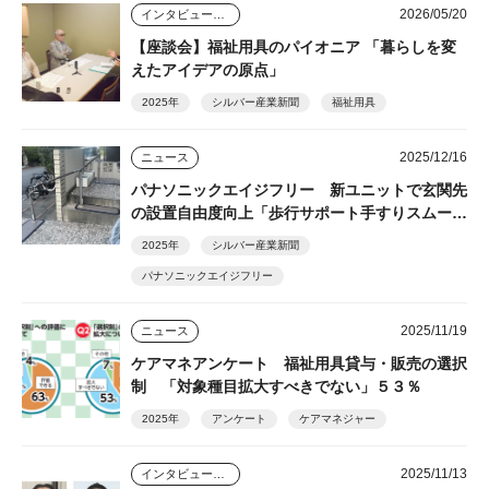
2026/05/20
インタビュー・座談会
【座談会】福祉用具のパイオニア 「暮らしを変
えたアイデアの原点」
2025年
シルバー産業新聞
福祉用具
2025/12/16
ニュース
パナソニックエイジフリー 新ユニットで玄関先
の設置自由度向上「歩行サポート手すりスムーデ
ィ」
2025年
シルバー産業新聞
パナソニックエイジフリー
2025/11/19
ニュース
ケアマネアンケート 福祉用具貸与・販売の選択
制 「対象種目拡大すべきでない」５３％
2025年
アンケート
ケアマネジャー
2025/11/13
インタビュー・座談会