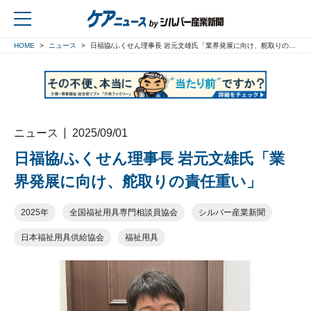
HOME
ニュース
日福協/ふくせん理事長 岩元文雄氏「業界発展に向け、舵取りの責任重い」
戻る
ニュース
2025/09/01
日福協/ふくせん理事長 岩元文雄氏「業
界発展に向け、舵取りの責任重い」
2025年
全国福祉用具専門相談員協会
シルバー産業新聞
日本福祉用具供給協会
福祉用具