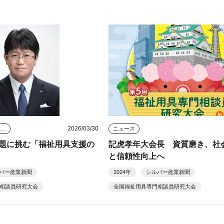
2026/03/30
タビュー・座談会
ニュース
題に挑む「福祉用具支援の
記虎孝年大会長 資質磨き、社
と信頼性向上へ
バー産業新聞
2024年
シルバー産業新聞
相談員研究大会
全国福祉用具専門相談員研究大会