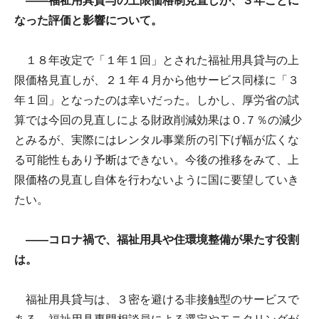
――福祉用具貸与の上限価格制見直しが、３年ごとに
なった評価と影響について。
１８年改定で「１年１回」とされた福祉用具貸与の上
限価格見直しが、２１年４月から他サービス同様に「３
年１回」となったのは幸いだった。しかし、厚労省の試
算では今回の見直しによる財政削減効果は０.７％の減少
とみるが、実際にはレンタル事業所の引下げ幅が広くな
る可能性もあり予断はできない。今後の推移をみて、上
限価格の見直し自体を行わないように国に要望していき
たい。
――コロナ禍で、福祉用具や住環境整備が果たす役割
は。
福祉用具貸与は、３密を避ける非接触型のサービスで