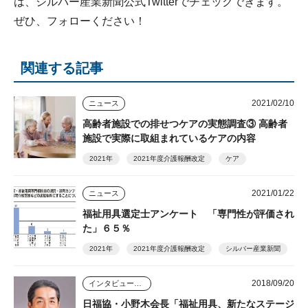
は、シルバー産業新聞公式Twitterでチェックできます。
ぜひ、フォローください！
関連する記事
2021/02/10
ニュース
高齢者施設での排せつケアの実態調査③ 高齢者
施設で実際に取組まれているケアの内容
2021年
2021年度介護報酬改定
ケア
2021/01/22
ニュース
福祉用具選定士アンケート 「専門性が評価され
た」６５％
2021年
2021年度介護報酬改定
シルバー産業新聞
2018/09/20
インタビュー・座談会
日福協・小野木会長「福祉用具、新たなステージ