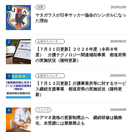
2019/11/09
話題
ヤタガラスが日本サッカー協会のシンボルになっ
た理由
2026/06/03
お役立ちコンテンツ
【７月３１日更新】２０２６年度（令和８年
度） 介護テクノロジー関連補助事業 都道府県
の実施状況（随時更新）
2026/05/01
お役立ちコンテンツ
【７月１３日更新】介護事業所等に対するサービ
ス継続支援事業 都道府県の実施状況（随時更
新）
2026/04/08
ニュース
ケアマネ資格の更新制廃止へ 継続研修は義務
化、未受講には業務禁止も