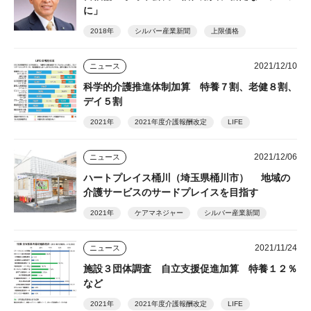
に」
2018年
シルバー産業新聞
上限価格
2021/12/10
ニュース
科学的介護推進体制加算 特養７割、老健８割、
デイ５割
2021年
2021年度介護報酬改定
LIFE
2021/12/06
ニュース
ハートプレイス桶川（埼玉県桶川市） 地域の
介護サービスのサードプレイスを目指す
2021年
ケアマネジャー
シルバー産業新聞
2021/11/24
ニュース
施設３団体調査 自立支援促進加算 特養１２％
など
2021年
2021年度介護報酬改定
LIFE