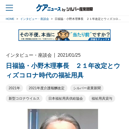
HOME
インタビュー・座談会
日福協・小野木理事長 ２１年改定とウィズコロナ時代の福祉用具
戻る
インタビュー・座談会
2021/01/25
日福協・小野木理事長 ２１年改定とウ
ィズコロナ時代の福祉用具
2021年
2021年度介護報酬改定
シルバー産業新聞
新型コロナウイルス
日本福祉用具供給協会
福祉用具貸与