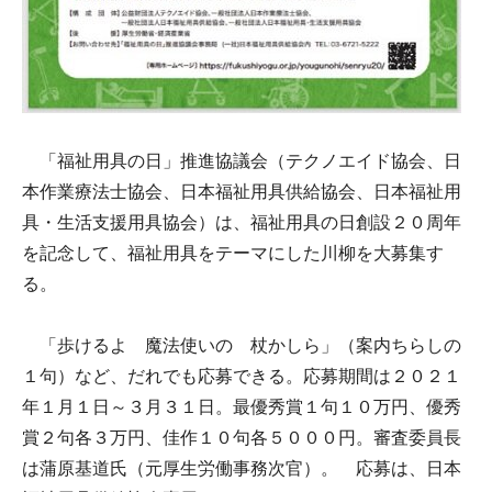
「福祉用具の日」推進協議会（テクノエイド協会、日
本作業療法士協会、日本福祉用具供給協会、日本福祉用
具・生活支援用具協会）は、福祉用具の日創設２０周年
を記念して、福祉用具をテーマにした川柳を大募集す
る。
「歩けるよ 魔法使いの 杖かしら」（案内ちらしの
１句）など、だれでも応募できる。応募期間は２０２１
年１月１日～３月３１日。最優秀賞１句１０万円、優秀
賞２句各３万円、佳作１０句各５０００円。審査委員長
は蒲原基道氏（元厚生労働事務次官）。 応募は、日本