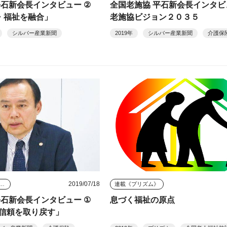
平石新会長インタビュー ②
全国老施協 平石新会長インタビ
護・福祉を融合」
老施協ビジョン２０３５
シルバー産業新聞
2019年
シルバー産業新聞
介護保
2019/07/18
タビュー・座談会
連載《プリズム》
平石新会長インタビュー ①
息づく福祉の原点
信頼を取り戻す」