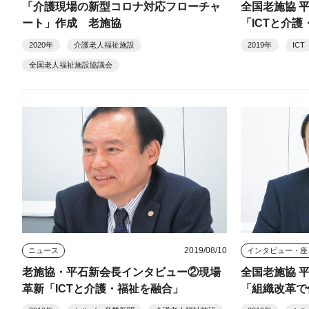
「介護現場の新型コロナ対応フローチャ
全国老施協 
ート」作成 老施協
「ICTと介
2020年
介護老人福祉施設
2019年
ICT
全国老人福祉施設協議会
2019/08/10
ニュース
イン
老施協・平石新会長インタビュー②現場
全国老施協 
革新「ICTと介護・福祉を融合」
「組織改革で