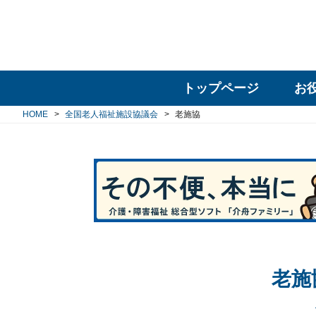
トップページ
お
HOME
全国老人福祉施設協議会
老施協
老施