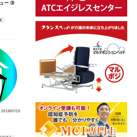
ュー ③
険
2019/07/10