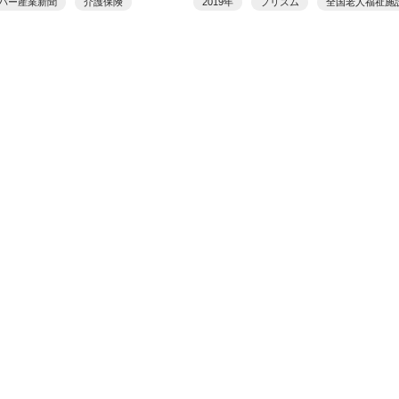
バー産業新聞
介護保険
2019年
プリズム
全国老人福祉施