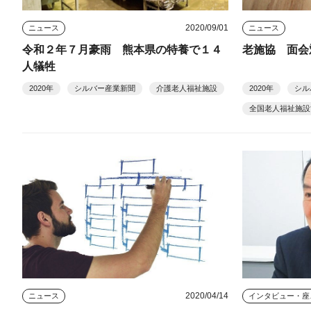
2020/09/01
ニュース
ニュース
令和２年７月豪雨 熊本県の特養で１４
老施協 面会
人犠牲
2020年
シルバー産業新聞
介護老人福祉施設
2020年
シル
全国老人福祉施設
2020/04/14
ニュース
イン