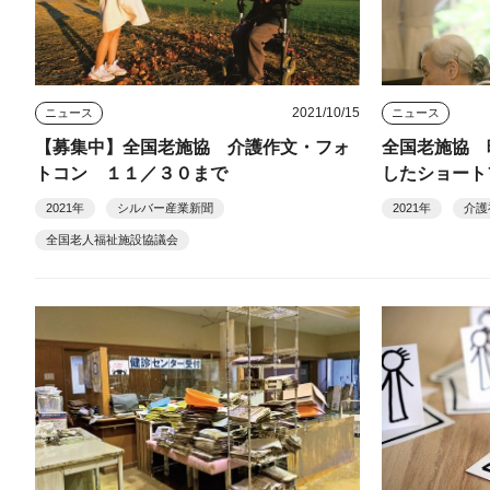
2021/10/15
ニュース
ニュース
【募集中】全国老施協 介護作文・フォ
全国老施協 
トコン １１／３０まで
したショート
2021年
シルバー産業新聞
2021年
介護
全国老人福祉施設協議会