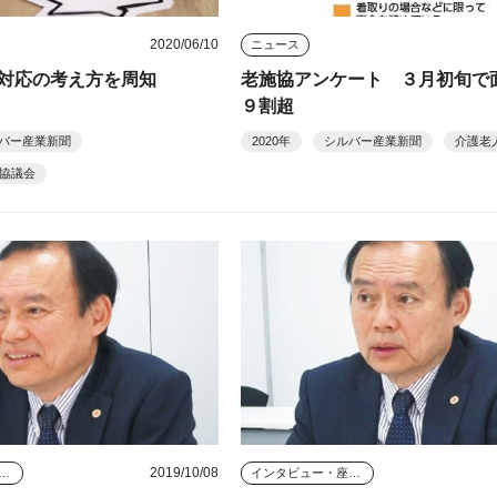
2020/06/10
ニュース
対応の考え方を周知
老施協アンケート ３月初旬で
９割超
バー産業新聞
2020年
シルバー産業新聞
介護老
協議会
2019/10/08
タビュー・座談会
インタビュー・座談会