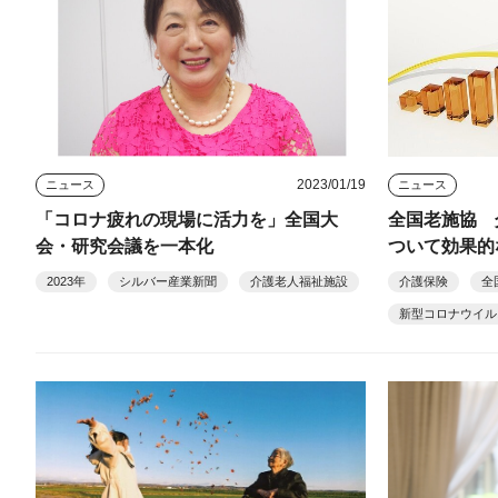
2023/01/19
ニュース
ニュース
「コロナ疲れの現場に活力を」全国大
全国老施協 
会・研究会議を一本化
ついて効果的
2023年
シルバー産業新聞
介護老人福祉施設
介護保険
全
新型コロナウイル