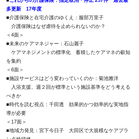
■
これからの介護保険：指定取消・停止 257件 過去最
多更新 17年度
■介護保険と在宅介護のゆくえ：服部万里子
介護保険はなぜ虐待を止められないのか？
＜4面＞
■未来のケアマネジャー：石山麗子
ケアマネジメントの標準化 蓄積したケアマネの叡知
を集約
＜6面＞
■施設サービスはどう変わっていくのか：菊池雅洋
入浴支援、週２回が標準という施設基準をどう考える
べきか
■時代を読む視点：千田透 効果的かつ効率的な実地指
導が必要
＜17面＞
■地域力発見：宮下今日子 大田区で大規模なケアプラ