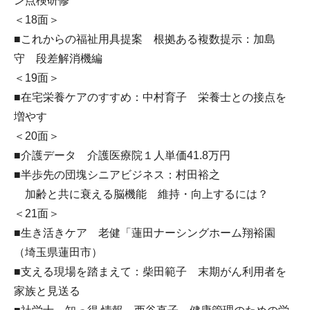
ン点検研修
＜18面＞
■これからの福祉用具提案 根拠ある複数提示：加島
守 段差解消機編
＜19面＞
■在宅栄養ケアのすすめ：中村育子 栄養士との接点を
増やす
＜20面＞
■介護データ 介護医療院１人単価41.8万円
■半歩先の団塊シニアビジネス：村田裕之
加齢と共に衰える脳機能 維持・向上するには？
＜21面＞
■生き活きケア 老健「蓮田ナーシングホーム翔裕園
（埼玉県蓮田市）
■支える現場を踏まえて：柴田範子 末期がん利用者を
家族と見送る