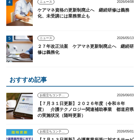
2026/04/08
ニュース
ケアマネ資格の更新制廃止へ 継続研修は義務
化、未受講には業務禁止も
2026/05/13
ニュース
２７年改正法案 ケアマネ更新制廃止へ 継続研
修は義務化
おすすめ記事
2026/06/03
お役立ちコンテンツ
【７月３１日更新】２０２６年度（令和８年
度） 介護テクノロジー関連補助事業 都道府県
の実施状況（随時更新）
2026/05/01
お役立ちコンテンツ
【７月１３日更新】介護事業所等に対するサービ