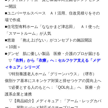
ー開設
■ユニバーサルスペース ＡＩ活用、住改見積りをその
場で作成
■住宅型有料ホーム「ななかまど津志田」 ＡＩ使った
「スマートルーム」が人気
■悠遊 「抱え上げない」がコンセプトの施設開設
＜10面＞
■グンゼ 肌に優しい製品 医療・介護のプロが届ける
▽
「衣料」から「衣療」へ：セルフケア支える「メデ
ィキュア」シリーズ
▽特別養護老人ホーム「グリーンハウス」（堺市）
個別ケア基本にスキンケア対策と排せつケアの質向上へ
▽必要とする人のもとへ：「QOL向上」へ 医療・介
護系企業と連携
▽【商品紹介】メディキュア：「アーム・レッグカバ
ー」 尿取りパッド対応ボクサーブリーフ