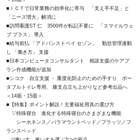
■ＩＣＴで日常業務の効率化に寄与 「支え手不足」と
「ニーズ増大」解消に
■訪問看護ST 仁 3500件が転記不要に 「スマイルウェ
ブ プラス」 導入
■給与前払 「アドバンストペイ セゾン」 勤怠管理連動
し 「働き方」 支援
■日本コンピュータコンサルタント 相談支援のケアプ
ラン作成機能が追加
■シコク 自立支援 ・ 重度化防止のための手すり ポー
タブルトイレ専用、 膝支点立ち上がりなど参考出品へ
＜14面・15面＞
■【特集】ポイント解説！主要福祉用具の選び方
▽特殊寝台 進化する特殊寝台のさまざまな機能
シーホネンス／パラマウントベッド／プラッツ／フ
ランスベッド
▽車いす 車いすを選ぶ3つの視点