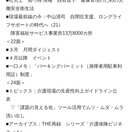
■社労士 知っ得 情報 西谷直子 健康管理のための労
働安全衛生法
■現場最前線の今：中山清司 自閉症支援、ロングライ
フサポートの時代へ（21）
障害福祉サービス事業所13万8000カ所
＜22面＞
■３月 月間ダイジェスト
■４月以降 イベント
■一口メモ：「パーキングパーミット（身障者用駐車利
用証）制度」
＜24面＞
■トピックス：介護現場の生産性向上ガイドライン公
表
▽「課題の見える化」ツール活用でムリ・ムダ・ムラ
洗い出し
■アーカイブス：THE再録 シリーズ「介護保険ビジネ