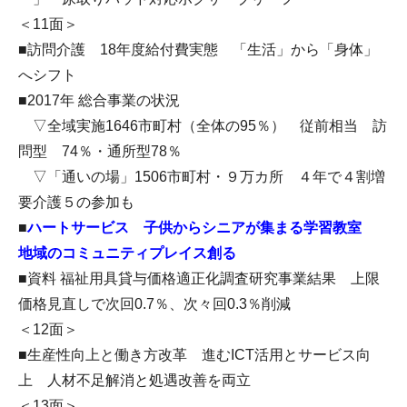
＜11面＞
■訪問介護 18年度給付費実態 「生活」から「身体」
へシフト
■2017年 総合事業の状況
▽全域実施1646市町村（全体の95％） 従前相当 訪
問型 74％・通所型78％
▽「通いの場」1506市町村・９万カ所 ４年で４割増
要介護５の参加も
■
ハートサービス 子供からシニアが集まる学習教室
地域のコミュニティプレイス創る
■資料 福祉用具貸与価格適正化調査研究事業結果 上限
価格見直しで次回0.7％、次々回0.3％削減
＜12面＞
■生産性向上と働き方改革 進むICT活用とサービス向
上 人材不足解消と処遇改善を両立
＜13面＞