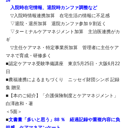
入院時在宅情報、退院時カンファ調整など
▽入院時情報連携加算 在宅生活の情報に不足感
▽退院・退所加算 退院カンファ参加９割近く
▽ターミナルケアマネジメント加算 主治医連携がカ
ギ
▽主任ケアマネ・特定事業所加算 管理者に主任ケア
マネで育成・研修多く
■認定ケアマネ受験準備講座 東京5月25日・大阪6月22
日
■農福連携によるまちづくり ニッセイ財団シンポ 記録
集 贈呈
■【本のご紹介】「介護保険制度とケアマネジメント」
白澤政和・著
＜5面＞
■
文書量「多いと思う」88 ％ 経過記録や重複内容に負
担感 ケアマネアンケート