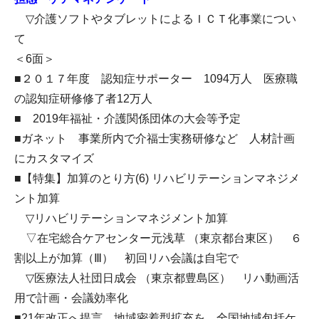
▽介護ソフトやタブレットによるＩＣＴ化事業につい
て
＜6面＞
■２０１７年度 認知症サポーター 1094万人 医療職
の認知症研修修了者12万人
■ 2019年福祉・介護関係団体の大会等予定
■ガネット 事業所内で介福士実務研修など 人材計画
にカスタマイズ
■【特集】加算のとり方(6) リハビリテーションマネジメ
ント加算
▽リハビリテーションマネジメント加算
▽在宅総合ケアセンター元浅草 （東京都台東区） ６
割以上が加算（Ⅲ） 初回リハ会議は自宅で
▽医療法人社団日成会 （東京都豊島区） リハ動画活
用で計画・会議効率化
■21年改正へ提言 地域密着型拡充を 全国地域包括ケ