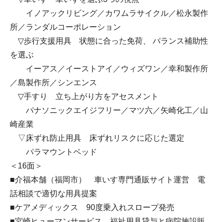
イノアックリビング／カワムラサイクル／松永製作
所／ランダルコーポレーション
▽歩行支援用具 状態に合った免荷、 バランス補助性
を選ぶ
イーアス／イーストアイ／ウィズワン／幸和製作所
／島製作所／シンエンス
▽手すり 立ち上がり方をアセスメント
パナソニックエイジフリー／マツ六／矢崎化工／山
崎産業
▽床ずれ防止用具 床ずれリスクに応じた選定
パラマウントベッド
＜16面＞
■介福本舗（福岡市） 車いす専門通販サイト運営 電
話相談で適切な用具提案
■ケアメディックス 90度乗入れスロープ発売
■宮崎ヒューマンサービス 福祉用具貸与と病院施設販