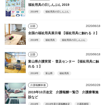
福祉用具の日しんぶん 2019
2019年
福祉用具の日しんぶん
2020/06/18
話題
全国の福祉用具展示場 【福祉用具に触れる ２】
2019年
福祉用具
福祉用具の日しんぶん
2020/06/18
話題
富山県介護実習・ 普及センター 【福祉用具に触
れる １】
2019年
富山県
福祉用具
2020/02/28
介護報酬単価
2019年10月改定 介護報酬一覧⑦ 介護療養施
設など
2019年
2019年度介護報酬改定
介護医療院