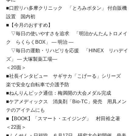
■口腔リハ多摩クリニック 「とろみボタン」 付自販機
設置 国内初
■【今月のおすすめ】
▽毎日の使いやすさを追求 「明治かんたんトロメイ
ク らくらくBOX」 ― 明治 ―
▽毎日の運動・リハビリを応援 「HINEX リハデイ
ズ」 ― 大塚製薬工場―
＜20面＞
■社長インタビュー サギサカ「こげーる」シリーズ
楽で安全な自転車で介護予防
■ねんりんピック通信：梅満開の大会メダル完成
■ケアメディックス 消臭剤「Bio-TC」発売 用具メン
テのアイテムにも
■【BOOK】「スマート・エイジング」 村田裕之著
＜22面＞
■ふくせん・日福協 ６月17日 研究大会初開催 発表