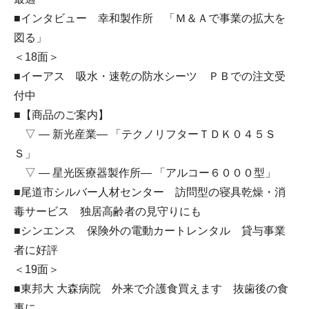
■インタビュー 幸和製作所 「Ｍ＆Ａで事業の拡大を
図る」
＜18面＞
■イーアス 吸水・速乾の防水シーツ ＰＢでの注文受
付中
■【商品のご案内】
▽ ― 新光産業― 「テクノリフターＴＤＫ０４５Ｓ
Ｓ」
▽ ― 星光医療器製作所― 「アルコー６０００型」
■尾道市シルバー人材センター 訪問型の寝具乾燥・消
毒サービス 独居高齢者の見守りにも
■シンエンス 保険外の電動カートレンタル 貸与事業
者に好評
＜19面＞
■東邦大 大森病院 外来で介護食買えます 抜歯後の食
事に