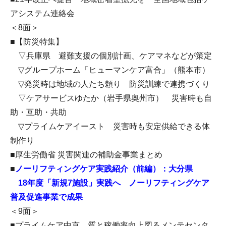
アシステム連絡会
＜8面＞
■【防災特集】
▽兵庫県 避難支援の個別計画、ケアマネなどが策定
▽グループホーム「ヒューマンケア富合」（熊本市）
▽発災時は地域の人たち頼り 防災訓練で連携づくり
▽ケアサービスゆたか（岩手県奥州市） 災害時も自
助・互助・共助
▽プライムケアイースト 災害時も安定供給できる体
制作り
■厚生労働省 災害関連の補助金事業まとめ
■
ノーリフティングケア実践紹介（前編）：大分県
18年度「新規7施設」実践へ ノーリフティングケア
普及促進事業で成果
＜9面＞
■プライムケア中京 質と稼働率向上図るメンテセンタ