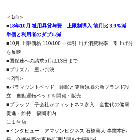
＜1面＞
■
18年10月 祉用具貸与費 上限制導入 前月比 3.9％減
単価と利用者のダブル減
■10月 上限価格 110/108 一律引上げ 消費税率 引上げ分
を反映
■国保連への請求5月は13日まで
■プリズム 重い判決
＜2面＞
■パラマウントベッド 睡眠と健康領域の新ブランド設
立 自動運転ベッドを開発・販売
■プラッツ 子会社がフィットネス参入 全世代の健康
促進・維持 福岡市内
に１号店
■インタビュー アマゾンビジネス 石橋憲人 事業本部
長 介護分野の事務処理時間を大幅削減