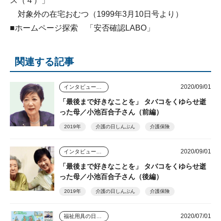
ス（４）」
対象外の在宅おむつ（1999年3月10日号より）
■ホームページ探索 「安否確認LABO」
関連する記事
2020/09/01
インタビュー・座談会
「最後まで好きなことを」 タバコをくゆらせ逝
った母／小池百合子さん（前編）
2019年
介護の日しんぶん
介護保険
2020/09/01
インタビュー・座談会
「最後まで好きなことを」 タバコをくゆらせ逝
った母／小池百合子さん（後編）
2019年
介護の日しんぶん
介護保険
2020/07/01
福祉用具の日しんぶん