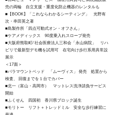
売の両輪 自立支援・重度化防止機器のレンタルも
■【BOOK】「これならわかるシーティング」 光野有
次・串田英之著
■島製作所「四点可動式オン・オフさん」
■ケアメディックス 90度乗入れスロープ発売
■大阪府熊取町/ 社会医療法人三和会「永山病院」 リハ
ビリで最新型デモ機を試用可 在宅向け歩行系用具常設
展示
＜17面＞
■パラマウントベッド 「ムーヴィス」 発売 処置から
検査、 回復までを１台でカバー
■北一（富山・高岡市） マットレス洗浄請負サービス
開始
■ふくせん 四国初 香川県ブロック誕生
■モリトー リフト＋トレッドミル 安全な歩行練習に
最適