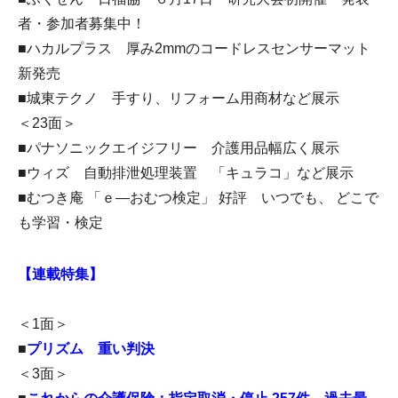
者・参加者募集中！
■ハカルプラス 厚み2mmのコードレスセンサーマット
新発売
■城東テクノ 手すり、リフォーム用商材など展示
＜23面＞
■パナソニックエイジフリー 介護用品幅広く展示
■ウィズ 自動排泄処理装置 「キュラコ」など展示
■むつき庵 「ｅ―おむつ検定」 好評 いつでも、 どこで
も学習・検定
【連載特集】
＜1面＞
■
プリズム 重い判決
＜3面＞