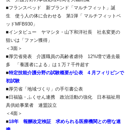
■フランスベッド 新ブランド「マルチフィット」誕
生 使う人の体に合わせる 第1弾「 マルチフィットベ
ッドMFB930」
■インタビュー ヤマシタ・山下和洋社長 社名変更の
狙いは「ファン獲得」
＜3面＞
■厚労省発表 介護職員の高齢者虐待 12%増で過去最
多 「養護者による」は１万７千件超す
■
特定技能介護分野の試験概要が公表 4 月フィリピンで
初試験
■厚労省「地域づくり」の手引書公表
■日福協・ふくせん連携 政治活動の強化 日本福祉用
具供給事業者 連盟設立
＜4面＞
■
18年 報酬改定検証 求められる医療機関との密な連
携