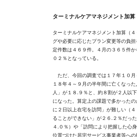
ターミナルケアマネジメント加算
ターミナルケアマネジメント加算（４
グや必要に応じたプラン変更等の負担
定件数は４６９件。４月の３６５件か
０２％となっている。
ただ、今回の調査では１７年１０月
１８年４～９月の半年間に亡くなった
人」が１８.９％と、約８割が２人以
になった。算定上の課題で多かったの
に２日以上在宅を訪問」が難しい（４
ることができない」が２６.２％だっ
４.０％）や「訪問により把握した心
位置づけた居宅サービス事業者等への