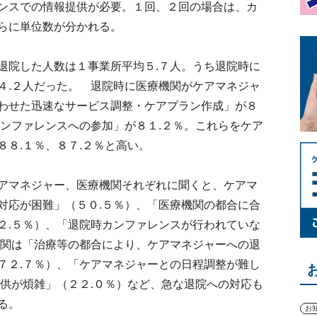
ンスでの情報提供が必要。１回、２回の場合は、カ
らに単位数が分かれる。
院した人数は１事業所平均５.７人。うち退院時に
４.２人だった。 退院時に医療機関がケアマネジャ
わせた迅速なサービス調整・ケアプラン作成」が８
カンファレンスへの参加」が８１.２％。これらをケア
８.１％、８７.２％と高い。
アマネジャー、医療機関それぞれに聞くと、ケアマ
対応が困難」（５０.５％）、「医療機関の都合に合
２.５％）、「退院時カンファレンスが行われていな
機関は「治療等の都合により、ケアマネジャーへの退
７２.７％）、「ケアマネジャーとの日程調整が難し
提供が煩雑」（２２.０％）など、急な退院への対応も
る。
お