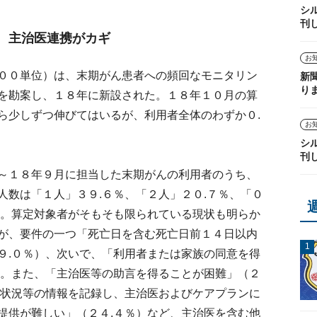
シ
刊
 主治医連携がカギ
お
００単位）は、末期がん患者への頻回なモニタリン
新
り
を勘案し、１８年に新設された。１８年１０月の算
ら少しずつ伸びてはいるが、利用者全体のわずか０.
お
シ
刊
～１８年９月に担当した末期がんの利用者のうち、
人数は「１人」３９.６％、「２人」２０.７％、「０
下。算定対象者がそもそも限られている現状も明らか
が、要件の一つ「死亡日を含む死亡日前１４日以内
９.０％）、次いで、「利用者または家族の同意を得
た。また、「主治医等の助言を得ることが困難」（２
身状況等の情報を記録し、主治医およびケアプランに
提供が難しい」（２４.４％）など、主治医を含む他