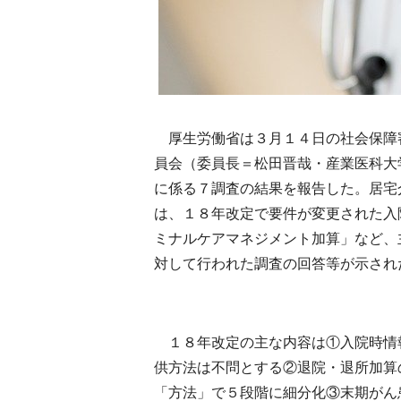
厚生労働省は３月１４日の社会保障
員会（委員長＝松田晋哉・産業医科大
に係る７調査の結果を報告した。居宅
は、１８年改定で要件が変更された入
ミナルケアマネジメント加算」など、
対して行われた調査の回答等が示され
１８年改定の主な内容は①入院時情
供方法は不問とする②退院・退所加算
「方法」で５段階に細分化③末期がん