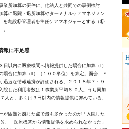
事業所加算の要件に、他法人と共同での事例検討
加算に退院・退所加算やターミナルケアマネジメン
）を創設⑥管理者を主任ケアマネジャーとする（⑥
―。
情報に不足感
日以内に医療機関へ情報提供した場合に加算（Ⅰ）
の場合に加算（Ⅱ）（１００単位）を算定。面会、Ｆ
り迅速な情報連携が評価される。２０１８年７～９
入院した利用者数は１事業所平均８.０人。うち同加
０.７人と、多くは３日以内の情報提供に努めている。
ーが困難と感じた点で最も多かったのが「入院した
７％。「医療機関から情報提供を求められなかった」