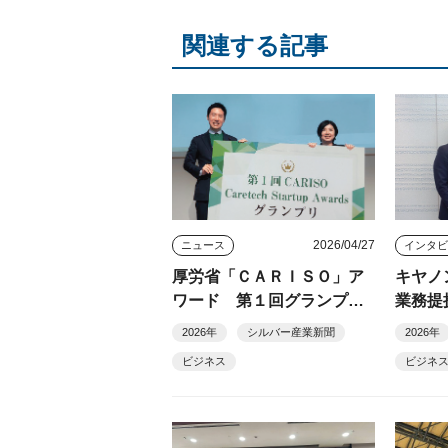
関連する記事
2026/04/27
ニュース
厚労省「ＣＡＲＩＳＯ」ア
キヤノ
ワード 第１回グランプリ
業務提
にａｂａ
を一気
2026年
シルバー産業新聞
2026年
ビジネス
ビジネ