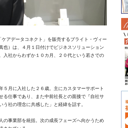
「ケアデータコネクト」を販売するブライト・ヴィー
真也）は、４月１日付けでビジネスソリューション
。入社からわずか１０カ月、２０代という若さでの
年５月に入社した２６歳。主にカスタマーサポート
せる仕事であり、また中前社長との面接で『自社サ
いう社の理念に共感した」と経緯を話す。
人の事業部を統括。次の成長フェーズへ向かうため