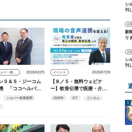
シ
刊
お
新
り
お
シ
刊
2026/02/25
2026/07/29
インタビュー・座談会
イベント
ンＳ＆Ｓ・ジーコム
【８／５・無料ウェビナ
携 「ココヘルパ」
ー】軟骨伝導で医療・介護
通貫サポート
現場の音声連携を改善
シルバー産業新聞
2026年
ICT
インカム
「第三の聴覚」軟骨伝導の
ス
発見者・細井裕司氏が解説