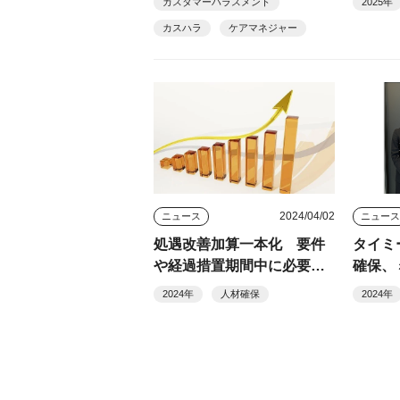
カスタマーハラスメント
2025年
ンセミナー
カスハラ
ケアマネジャー
2024/04/02
ニュース
ニュー
処遇改善加算一本化 要件
タイミ
や経過措置期間中に必要な
確保、
対応を総ざらい
て正規
2024年
人材確保
2024年