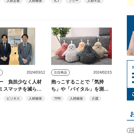
人材定着
人材確保
ICT
フリー
人材不足
み化セミナー フリー、善
光会
2024/03/12
2024/02/15
ス
注目商品
ー 負担少なく人材
抱っこすることで「気持
ミスマッチを減らし
ち」や「バイタル」を測
雇用につなげる
定 コミュニケーションサ
ビジネス
人材確保
TPR
人材確保
介護
ポートロボット「CoRoMo
Co（ころもこ）」 今春発
売予定 TPR
お