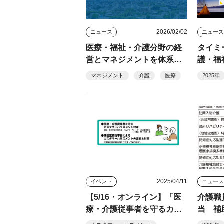
2026/02/02
ニュース
ニュー
医療・福祉・介護分野の経
タイミ
営とマネジメントを体系的
護・福
に学ぶ「福祉医療マネジメ
連携協
マネジメント
介護
医療
2025年
ント研究科」大学院生募
集 文京学院大学大学院
2025/04/11
イベント
ニュー
【5/16・オンライン】「医
介護職
療・介護従事者を守るカス
当 補
ハラ対策」 無料オンライ
や介護