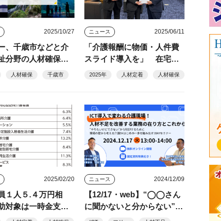
2025/10/27
2025/06/11
ス
ニュース
ー、千歳市などと介
「介護報酬に物価・人件費
祉分野の人材確保で
スライド導入を」 在宅協
定
が福岡厚労相に要望
人材確保
千歳市
2025年
人材定着
人材確保
2025/02/20
2024/12/09
ス
ニュース
員１人５.４万円相
【12/17・web】“◯◯さん
助対象は一時金支給
に聞かないと分からない”を
助手募集など
脱却！ICT導入で変わる仕組