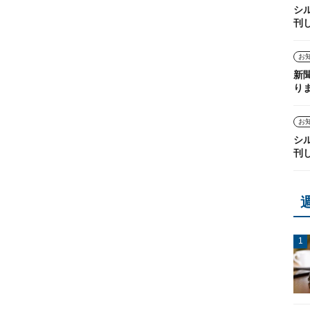
シ
刊
お
新
り
お
シ
刊