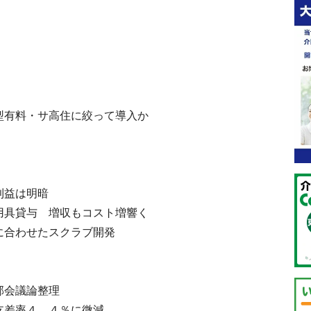
型有料・サ高住に絞って導入か
利益は明暗
用具貸与 増収もコスト増響く
に合わせたスクラブ開発
部会議論整理
支差率４．４％に微減