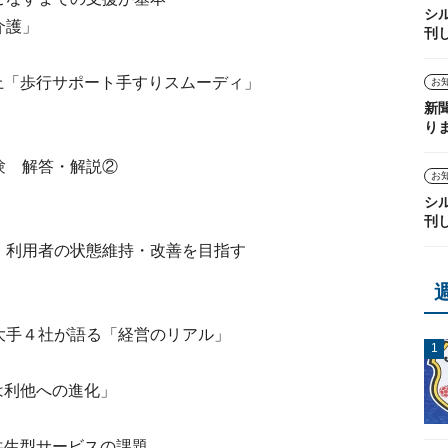
シ
介護」
刊
上「歩行サポート手すりスムーディ」
お
新
り
験 解答・解説②
お
シ
刊
、利用者の状態維持・改善を目指す
大手４社が語る「経営のリアル」
は利他への進化」
氏
共生型サービスの課題