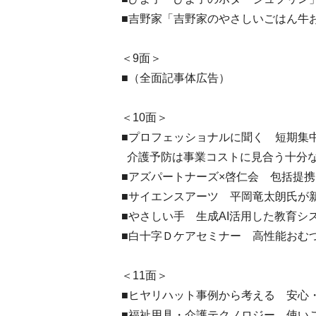
■吉野家「吉野家のやさしいごはん牛
＜9面＞
■（全面記事体広告）
＜10面＞
■プロフェッショナルに聞く 短期集
介護予防は事業コストに見合う十分
■アズパートナーズ×啓仁会 包括提
■サイエンスアーツ 平岡竜太朗氏が
■やさしい手 生成AI活用した教育シ
■白十字Ｄケアセミナー 高性能おむ
＜11面＞
■ヒヤリハット事例から考える 安心
■福祉用具・介護テクノロジー 使い