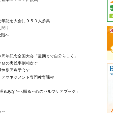
周年記念大会に９５０人参集
氏に聞く
段階へ
０周年記念全国大会「最期まで自分らしく」
ＣＭの実践事例相次ぐ
慢性期医療学会で
ケアマネジメント専門教育課程
張るあなたへ贈る～心のセルフケアブック」
年に