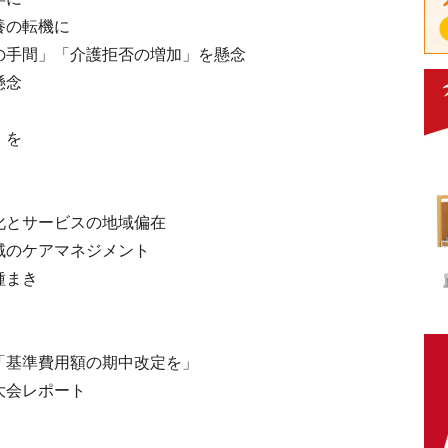
養の転機に
の手間」「介護拒否の増加」を懸念
懸念
」を
化とサービスの地域偏在
域のケアマネジメント
種まき
「基準費用額の期中改定を」
ク大会レポート
」