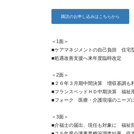
購読のお申し込みはこちらから
＜1面＞
■ケアマネジメントの自己負担 住宅
■処遇改善支援へ来年度臨時改定
＜2面＞
■２６年３月期中間決算 増収基調も
■フランスベッドＨＤ中期決算 福祉
■フォーク 医療・介護現場のニーズ
＜3面＞
■介福士の届出、現任も対象に 福祉
■２５年度介護事業概況調査結果 収