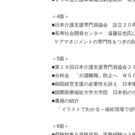
＜4面＞
■日本介護支援専門員協会 設立２０
■長寿社会開発センター 遠藤征也
ケアマネジメントの専門性をつぎの
＜5面＞
■第１９回日本介護支援専門員協会２
■分科会 「介護離職」防止へ ＷＳ
■病院経営支援の必要性を訴え 日本
■国際医療福祉大学大学院 日本初の
■書籍の紹介
「イラストでわかる～福祉現場で頑
＜6面＞
■受験対象５資格追加 実務経験は３