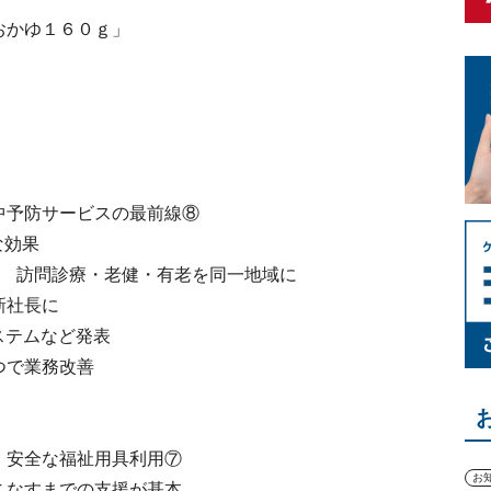
おかゆ１６０ｇ」
中予防サービスの最前線⑧
な効果
携 訪問診療・老健・有老を同一地域に
新社長に
ステムなど発表
つで業務改善
・安全な福祉用具利用⑦
お
こなすまでの支援が基本