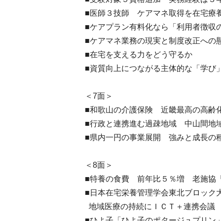
■医師３技師 ケアマネ取得を在宅療
■ケアプラン有料化なら「利用者徴収
■ケアマネ業務の現実と制度改正への
■在宅を支える力をどう守るか
■資質向上につながる主体的な「学び
＜7面＞
■和歌山の介護保険 近畿最高の高齢
■行政と連携進む過疎地域 中山間地
■県内一円の事業展開 強みと成長の
＜8面＞
■特養の食費 前年比５％増 老施協
■日本在宅栄養管理学会東北ブロッ
地域医療の持続にＩＣＴ＋連携会議
■ひよ子「ひよ子のポタージュプリン