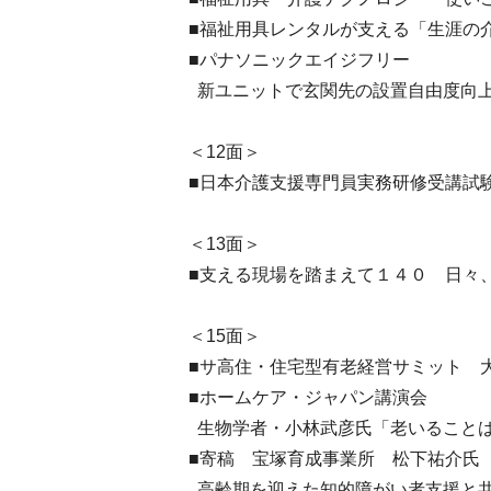
■福祉用具レンタルが支える「生涯の
■パナソニックエイジフリー
新ユニットで玄関先の設置自由度向
＜12面＞
■日本介護支援専門員実務研修受講試
＜13面＞
■支える現場を踏まえて１４０ 日々
＜15面＞
■サ高住・住宅型有老経営サミット 
■ホームケア・ジャパン講演会
生物学者・小林武彦氏「老いること
■寄稿 宝塚育成事業所 松下祐介
高齢期を迎えた知的障がい者支援と