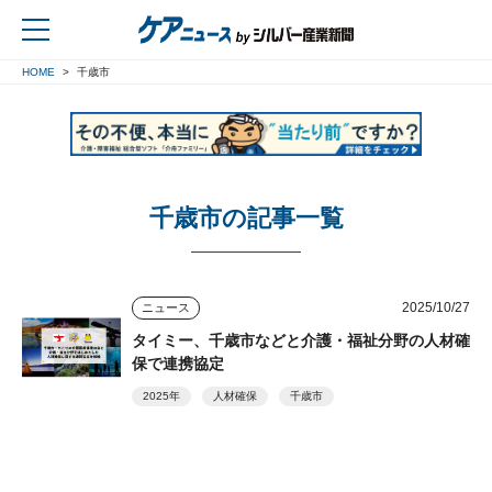
HOME
千歳市
戻る
千歳市の記事一覧
2025/10/27
ニュース
タイミー、千歳市などと介護・福祉分野の人材確
保で連携協定
2025年
人材確保
千歳市