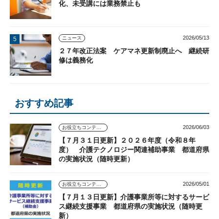
化、未受講には業務禁止も
2026/05/13
ニュース
２７年改正法案 ケアマネ更新制廃止へ 継続研
修は義務化
おすすめ記事
2026/06/03
お役立ちコンテンツ
【７月３１日更新】２０２６年度（令和８年
度） 介護テクノロジー関連補助事業 都道府県
の実施状況（随時更新）
2026/05/01
お役立ちコンテンツ
【７月１３日更新】介護事業所等に対するサービ
ス継続支援事業 都道府県の実施状況（随時更
新）