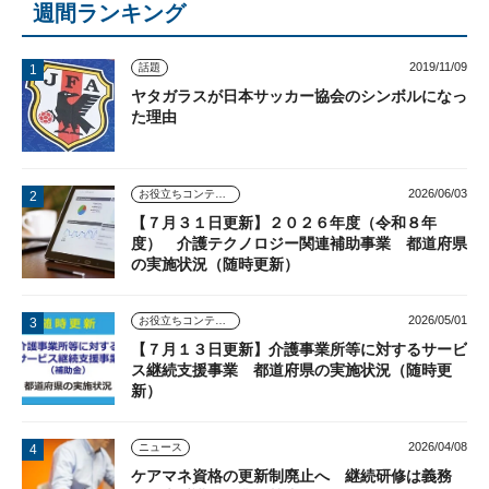
週間ランキング
2019/11/09
話題
ヤタガラスが日本サッカー協会のシンボルになっ
た理由
2026/06/03
お役立ちコンテンツ
【７月３１日更新】２０２６年度（令和８年
度） 介護テクノロジー関連補助事業 都道府県
の実施状況（随時更新）
2026/05/01
お役立ちコンテンツ
【７月１３日更新】介護事業所等に対するサービ
ス継続支援事業 都道府県の実施状況（随時更
新）
2026/04/08
ニュース
ケアマネ資格の更新制廃止へ 継続研修は義務