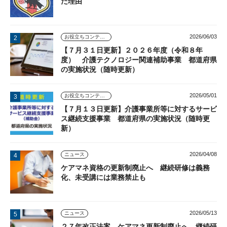
た理由
2026/06/03
お役立ちコンテンツ
【７月３１日更新】２０２６年度（令和８年
度） 介護テクノロジー関連補助事業 都道府県
の実施状況（随時更新）
2026/05/01
お役立ちコンテンツ
【７月１３日更新】介護事業所等に対するサービ
ス継続支援事業 都道府県の実施状況（随時更
新）
2026/04/08
ニュース
ケアマネ資格の更新制廃止へ 継続研修は義務
化、未受講には業務禁止も
2026/05/13
ニュース
２７年改正法案 ケアマネ更新制廃止へ 継続研