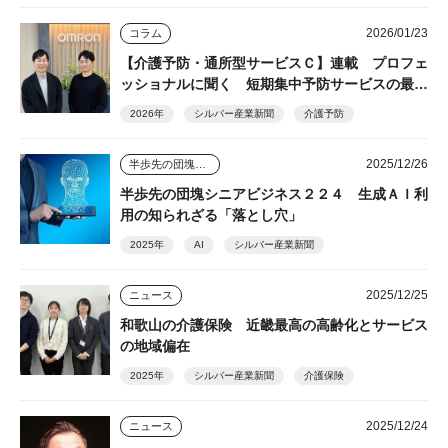
2026/01/23
コラム
【介護予防・通所型サービスＣ】連載 プロフェ
ッショナルに聞く 短期集中予防サービスの最前
線⑨
2026年
シルバー産業新聞
介護予防
2025/12/26
半歩先の団塊シニアビジネス
半歩先の団塊シニアビジネス２２４ 生成ＡＩ利
用の知られざる「落とし穴」
2025年
AI
シルバー産業新聞
2025/12/25
ニュース
和歌山の介護保険 近畿最高の高齢化とサービス
の地域偏在
2025年
シルバー産業新聞
介護保険
2025/12/24
ニュース