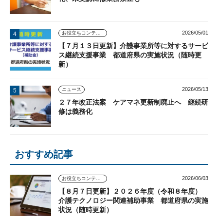
2026/05/01
お役立ちコンテンツ
【７月１３日更新】介護事業所等に対するサービ
ス継続支援事業 都道府県の実施状況（随時更
新）
2026/05/13
ニュース
２７年改正法案 ケアマネ更新制廃止へ 継続研
修は義務化
おすすめ記事
2026/06/03
お役立ちコンテンツ
【８月７日更新】２０２６年度（令和８年度）
介護テクノロジー関連補助事業 都道府県の実施
状況（随時更新）