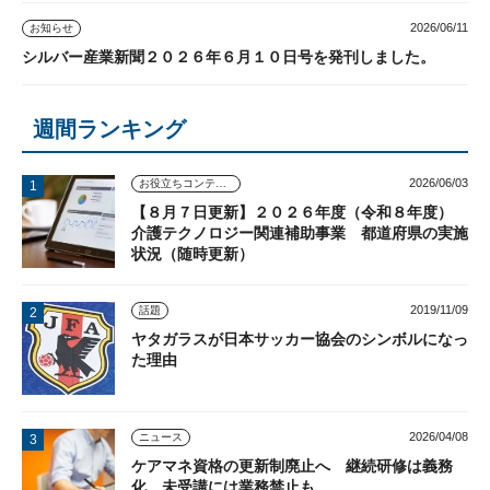
2026/06/11
お知らせ
シルバー産業新聞２０２６年６月１０日号を発刊しました。
週間ランキング
2026/06/03
お役立ちコンテンツ
【８月７日更新】２０２６年度（令和８年度）
介護テクノロジー関連補助事業 都道府県の実施
状況（随時更新）
2019/11/09
話題
ヤタガラスが日本サッカー協会のシンボルになっ
た理由
2026/04/08
ニュース
ケアマネ資格の更新制廃止へ 継続研修は義務
化、未受講には業務禁止も