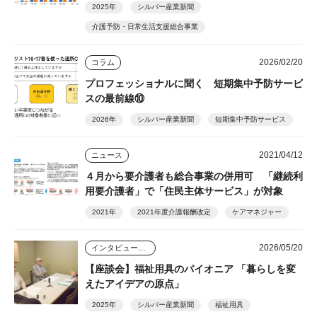
③
2025年
シルバー産業新聞
介護予防・日常生活支援総合事業
2026/02/20
コラム
プロフェッショナルに聞く 短期集中予防サービ
スの最前線⑩
2026年
シルバー産業新聞
短期集中予防サービス
2021/04/12
ニュース
４月から要介護者も総合事業の併用可 「継続利
用要介護者」で「住民主体サービス」が対象
2021年
2021年度介護報酬改定
ケアマネジャー
2026/05/20
インタビュー・座談会
【座談会】福祉用具のパイオニア 「暮らしを変
えたアイデアの原点」
2025年
シルバー産業新聞
福祉用具