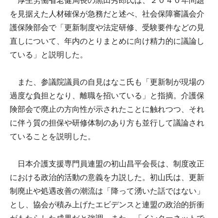
厚生労働省老健局長の黒田秀郎氏は、２０４０年問題
を見据えた人材確保が急務だと述べ、社会保障審議会介
護保険部会で「更新制度や法定研修、受験要件などの見
直しについて、年内のとりまとめに向け精力的に議論し
ている」と説明した。
また、参議院議員の自見はなこ氏も「更新制が現場の
過度な負担となり、離職を招いている」と指摘。介護保
険部会で廃止の方向性が示されたことに触れつつ、それ
に伴う質の担保や研修体制のあり方も並行して議論され
ていることを説明した。
日本介護支援専門員連盟の初山昌平会長は、制度改正
における政治的活動の意義を力説した。初山氏は、更新
制廃止や処遇改善の潮流は「降って湧いた話ではない」
とし、協会が積み上げたエビデンスと連盟の政治的折衝