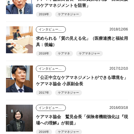
のケアマネジメントを阻害」
2019年
ケアマネジャー
2018/12/06
インタビュー・座談会
求められる「質の見える化」（医療連携と福祉用
具：後編）
2018年
ケアマネ
ケアマネジャー
2017/12/10
インタビュー・座談会
「公正中立なケアマネジメントができる環境を」
ケアマネ協会 小原副会長
2017年
ケアマネジャー
2016/03/18
インタビュー・座談会
ケアマネ協会 鷲見会長「保険者機能強化は『現
場への理解』が前提」
2016年
ケアマネジャー