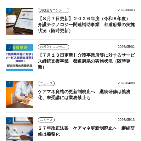
2026/06/03
お役立ちコンテンツ
【８月７日更新】２０２６年度（令和８年度）
介護テクノロジー関連補助事業 都道府県の実施
状況（随時更新）
2026/05/01
お役立ちコンテンツ
【７月１３日更新】介護事業所等に対するサービ
ス継続支援事業 都道府県の実施状況（随時更
新）
2026/04/08
ニュース
ケアマネ資格の更新制廃止へ 継続研修は義務
化、未受講には業務禁止も
2026/05/13
ニュース
２７年改正法案 ケアマネ更新制廃止へ 継続研
修は義務化