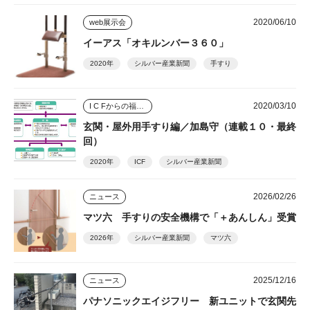
2020/06/10
web展示会
イーアス「オキルンバー３６０」
2020年
シルバー産業新聞
手すり
2020/03/10
I C Fからの福祉用具アプローチ
玄関・屋外用手すり編／加島守（連載１０・最終
回）
2020年
ICF
シルバー産業新聞
2026/02/26
ニュース
マツ六 手すりの安全機構で「＋あんしん」受賞
2026年
シルバー産業新聞
マツ六
2025/12/16
ニュース
パナソニックエイジフリー 新ユニットで玄関先