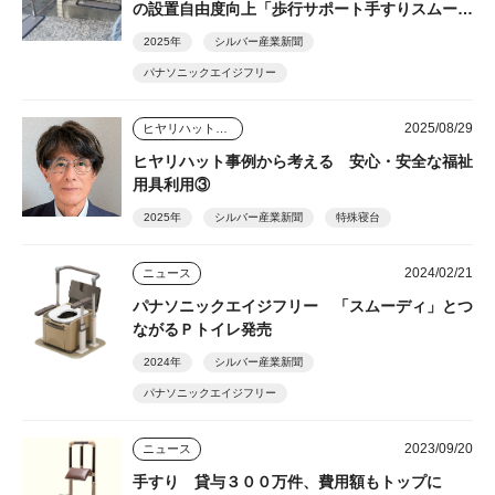
の設置自由度向上「歩行サポート手すりスムーデ
ィ」
2025年
シルバー産業新聞
パナソニックエイジフリー
2025/08/29
ヒヤリハット事例から考える安心・安全な福祉用具利用
ヒヤリハット事例から考える 安心・安全な福祉
用具利用③
2025年
シルバー産業新聞
特殊寝台
2024/02/21
ニュース
パナソニックエイジフリー 「スムーディ」とつ
ながるＰトイレ発売
2024年
シルバー産業新聞
パナソニックエイジフリー
2023/09/20
ニュース
手すり 貸与３００万件、費用額もトップに