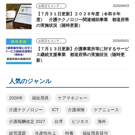
2026/06/03
お役立ちコンテンツ
【７月３１日更新】２０２６年度（令和８年
度） 介護テクノロジー関連補助事業 都道府県
の実施状況（随時更新）
2026/05/01
お役立ちコンテンツ
【７月１３日更新】介護事業所等に対するサービ
ス継続支援事業 都道府県の実施状況（随時更
新）
人気のジャンル
2026年
福祉用具
ケアマネジャー
介護テクノロジー
ICT
介護保険
ケアニュース
介護報酬改定 2027
台湾
ビジネス
海外
経営課題
生産性向上
特養
福祉用具貸与