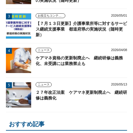
の実施状況（随時更新）
2026/05/01
お役立ちコンテンツ
【７月１３日更新】介護事業所等に対するサービ
ス継続支援事業 都道府県の実施状況（随時更
新）
2026/04/08
ニュース
ケアマネ資格の更新制廃止へ 継続研修は義務
化、未受講には業務禁止も
2026/05/13
ニュース
２７年改正法案 ケアマネ更新制廃止へ 継続研
修は義務化
おすすめ記事