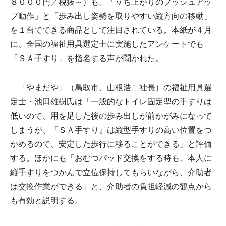
８０００円／税抜～）も、「立ち上がりのプッシュアッ
プ動作」と「歩み出し姿勢を取りやすい縦方向の移動」
を１台でできる商品として注目されている。本紙が４月
に、全国の福祉用具選定士に実施したアンケートでも
「ＳＡ手すり」を指名する声が聞かれた。
「やまだや」（鳥取市、山根浩二社長）の福祉用具選
定士・池田雄樹氏は「一般的なトイレ固定型の手すりは
低いので、用を足した後の歩み出しが前かがみになって
しまうが、『ＳＡ手すり』は縦型手すりの高い位置をつ
かめるので、安定した歩行に移ることができる」と評価
する。ほかにも「おむつパッド交換をする時も、本人に
縦手すりをつかんで立位保持してもらいながら、介助者
は交換作業ができる」と、介助者の負担軽減の観点から
も有効と説明する。