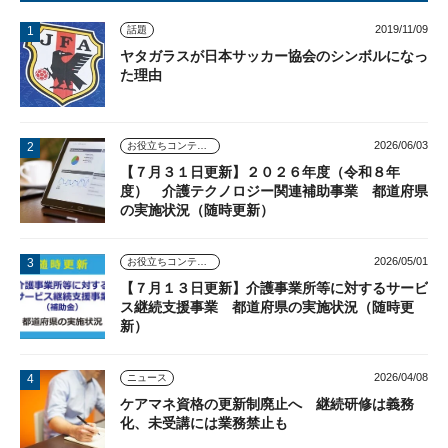
2019/11/09
話題
ヤタガラスが日本サッカー協会のシンボルになっ
た理由
2026/06/03
お役立ちコンテンツ
【７月３１日更新】２０２６年度（令和８年
度） 介護テクノロジー関連補助事業 都道府県
の実施状況（随時更新）
2026/05/01
お役立ちコンテンツ
【７月１３日更新】介護事業所等に対するサービ
ス継続支援事業 都道府県の実施状況（随時更
新）
2026/04/08
ニュース
ケアマネ資格の更新制廃止へ 継続研修は義務
化、未受講には業務禁止も