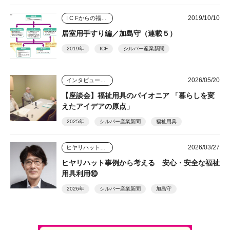
2019/10/10
I C Fからの福祉用具アプローチ
居室用手すり編／加島守（連載５）
2019年
ICF
シルバー産業新聞
2026/05/20
インタビュー・座談会
【座談会】福祉用具のパイオニア 「暮らしを変
えたアイデアの原点」
2025年
シルバー産業新聞
福祉用具
2026/03/27
ヒヤリハット事例から考える安心・安全な福祉用具利用
ヒヤリハット事例から考える 安心・安全な福祉
用具利用⑩
2026年
シルバー産業新聞
加島守