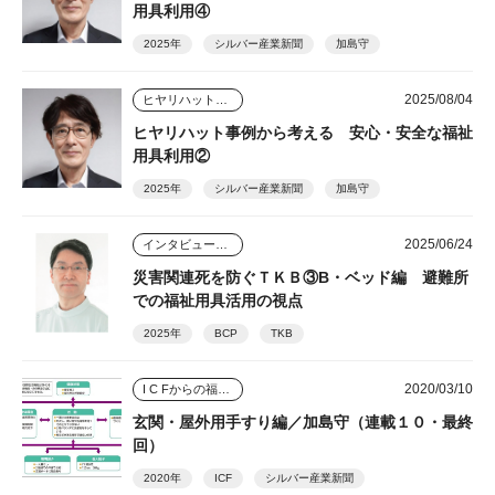
用具利用④
2025年
シルバー産業新聞
加島守
2025/08/04
ヒヤリハット事例から考える安心・安全な福祉用具利用
ヒヤリハット事例から考える 安心・安全な福祉
用具利用②
2025年
シルバー産業新聞
加島守
2025/06/24
インタビュー・座談会
災害関連死を防ぐＴＫＢ③B・ベッド編 避難所
での福祉用具活用の視点
2025年
BCP
TKB
2020/03/10
I C Fからの福祉用具アプローチ
玄関・屋外用手すり編／加島守（連載１０・最終
回）
2020年
ICF
シルバー産業新聞