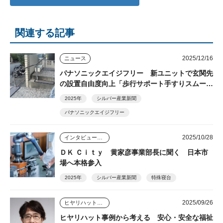
関連する記事
2025/12/16
ニュース
パナソニックエイジフリー 新ユニットで玄関先
の設置自由度向上「歩行サポート手すりスムーデ
ィ」
2025年
シルバー産業新聞
パナソニックエイジフリー
2025/10/28
インタビュー・座談会
ＤＫ Ｃｉｔｙ 黄家彦事業部長に聞く 日本市
場へ本格参入
2025年
シルバー産業新聞
特殊寝台
2025/09/26
ヒヤリハット事例から考える安心・安全な福祉用具利用
ヒヤリハット事例から考える 安心・安全な福祉