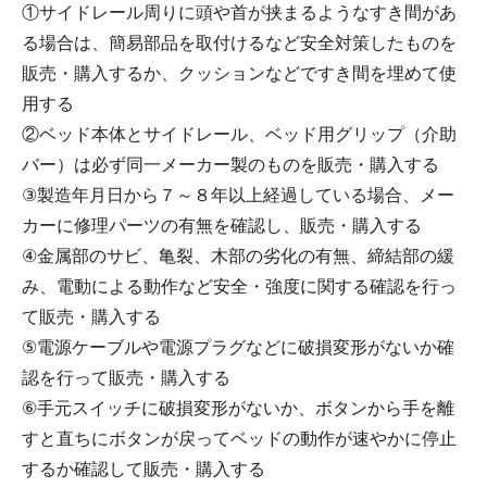
①サイドレール周りに頭や首が挟まるようなすき間があ
る場合は、簡易部品を取付けるなど安全対策したものを
販売・購入するか、クッションなどですき間を埋めて使
用する
②ベッド本体とサイドレール、ベッド用グリップ（介助
バー）は必ず同一メーカー製のものを販売・購入する
③製造年月日から７～８年以上経過している場合、メー
カーに修理パーツの有無を確認し、販売・購入する
④金属部のサビ、亀裂、木部の劣化の有無、締結部の緩
み、電動による動作など安全・強度に関する確認を行っ
て販売・購入する
⑤電源ケーブルや電源プラグなどに破損変形がないか確
認を行って販売・購入する
⑥手元スイッチに破損変形がないか、ボタンから手を離
すと直ちにボタンが戻ってベッドの動作が速やかに停止
するか確認して販売・購入する