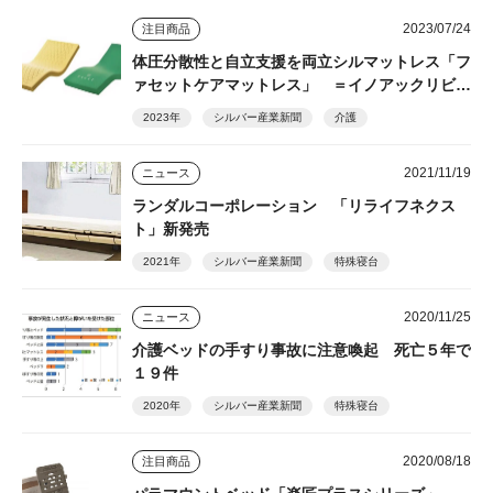
2023/07/24
注目商品
体圧分散性と自立支援を両立シルマットレス「フ
ァセットケアマットレス」 ＝イノアックリビン
グ＝
2023年
シルバー産業新聞
介護
2021/11/19
ニュース
ランダルコーポレーション 「リライフネクス
ト」新発売
2021年
シルバー産業新聞
特殊寝台
2020/11/25
ニュース
介護ベッドの手すり事故に注意喚起 死亡５年で
１９件
2020年
シルバー産業新聞
特殊寝台
2020/08/18
注目商品