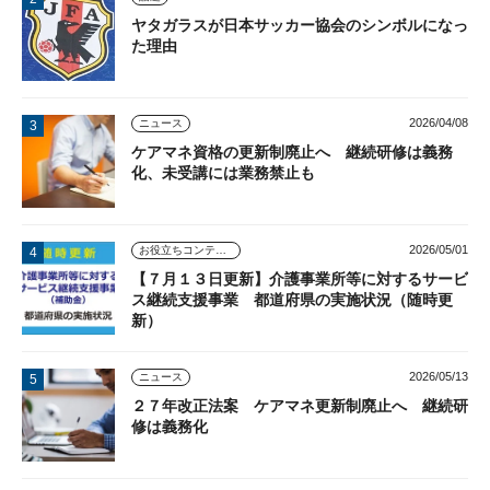
ヤタガラスが日本サッカー協会のシンボルになっ
た理由
2026/04/08
ニュース
ケアマネ資格の更新制廃止へ 継続研修は義務
化、未受講には業務禁止も
2026/05/01
お役立ちコンテンツ
【７月１３日更新】介護事業所等に対するサービ
ス継続支援事業 都道府県の実施状況（随時更
新）
2026/05/13
ニュース
２７年改正法案 ケアマネ更新制廃止へ 継続研
修は義務化