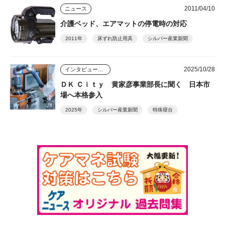
2011/04/10
ニュース
介護ベッド、エアマットの停電時の対応
2011年
床ずれ防止用具
シルバー産業新聞
2025/10/28
インタビュー・座談会
ＤＫ Ｃｉｔｙ 黄家彦事業部長に聞く 日本市
場へ本格参入
2025年
シルバー産業新聞
特殊寝台