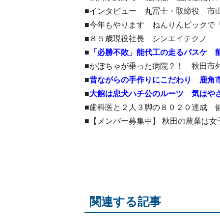
■インタビュー 丸冨士・取締役 市
■今年もやります ねんりんピックで
■８５歳現役社長 シンエイテクノ
■
「必勝不敗」能代工の走るバスケ 
■かぼちゃが乗った病院？！ 秋田市
■
昔ながらの手作りにこだわり 鹿角
■
大館は忠犬ハチ公のルーツ 気はや
■歯科医と２人３脚の８０２０達成 
■【メンバー募集中】 秋田の農業は女
関連する記事