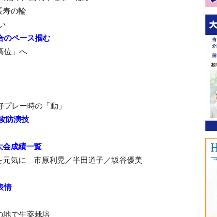
長寿の輪
い
合のペース掴む
位」へ​
好プレー時の「動」
攻防演技
大会成績一覧
を元気に 市原利晃／半田道子／坂谷優美​
表情
祥の地で生薬栽培