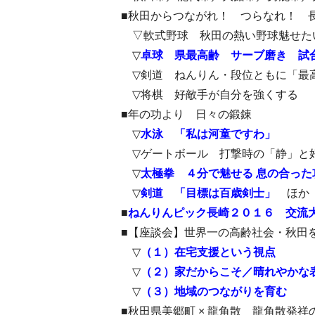
■秋田からつながれ！ つらなれ！ 
▽軟式野球 秋田の熱い野球魅せた
▽
卓球 県最高齢 サーブ磨き 試
▽剣道 ねんりん・段位ともに「最高
▽将棋 好敵手が自分を強くする
■年の功より 日々の鍛錬
▽
水泳 「私は河童ですわ」
▽ゲートボール 打撃時の「静」と
▽
太極拳 ４分で魅せる 息の合った
▽
剣道 「目標は百歳剣士」
ほか
■
ねんりんピック長崎２０１６ 交流
■【座談会】世界一の高齢社会・秋田
▽
（１）在宅支援という視点
▽
（２）家だからこそ／晴れやかな
▽
（３）地域のつながりを育む
■秋田県美郷町 × 龍角散 龍角散発