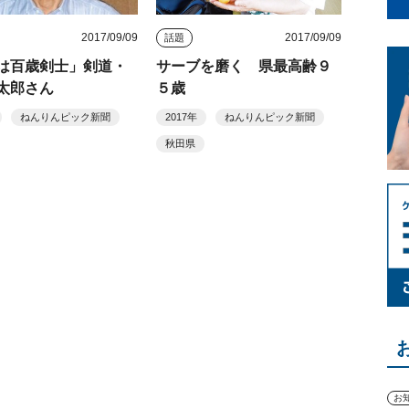
2017/09/09
2017/09/09
話題
は百歳剣士」剣道・
サーブを磨く 県最高齢９
太郎さん
５歳
ねんりんピック新聞
2017年
ねんりんピック新聞
秋田県
お