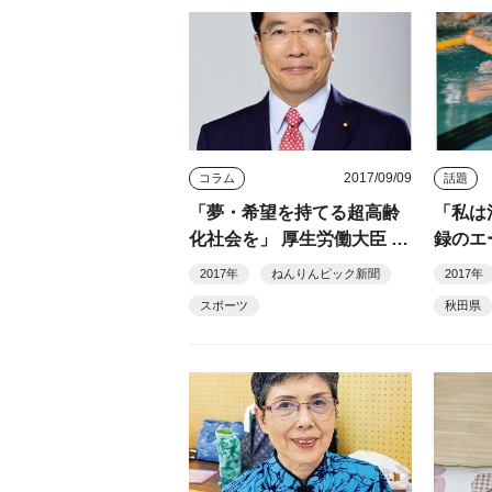
2017/09/09
コラム
話題
「夢・希望を持てる超高齢
「私は
化社会を」 厚生労働大臣 加
録のエ
藤勝信
2017年
ねんりんピック新聞
2017年
スポーツ
秋田県