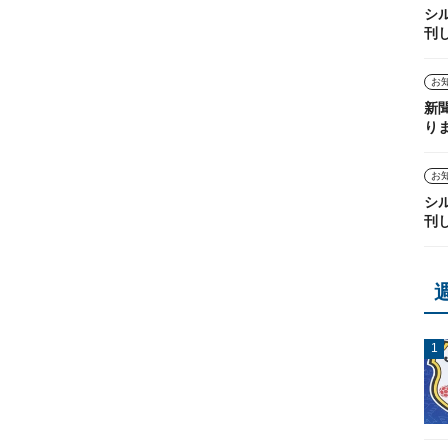
シ
刊
お
新
り
お
シ
刊