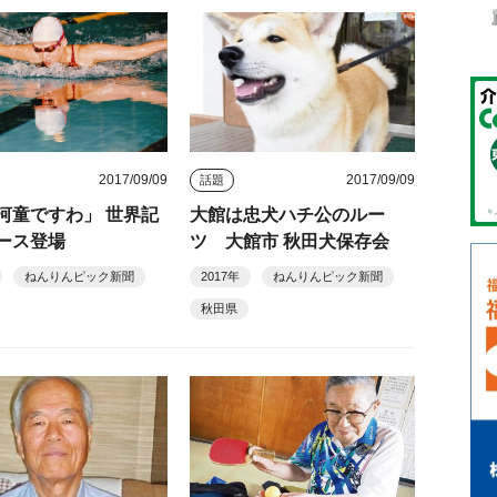
2017/09/09
2017/09/09
話題
河童ですわ」 世界記
大館は忠犬ハチ公のルー
ース登場
ツ 大館市 秋田犬保存会
ねんりんピック新聞
2017年
ねんりんピック新聞
秋田県