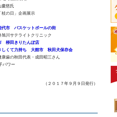
山慶慈氏
「杖の日」企画展示
能代市 バスケットボールの街
外旭川サテライトクリニック
市 桺田きりたんぽ店
さしくて力持ち 大館市 秋田犬保存会
健康歯の秋田代表・成田昭三さん
子パワー
（２０１７年９月９日発行）