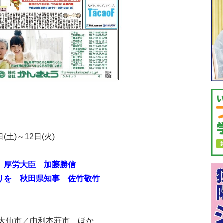
土)～12日(火)
 厚労大臣 加藤勝信
りを 秋田県知事 佐竹敬竹
大仙市／由利本荘市 ほか