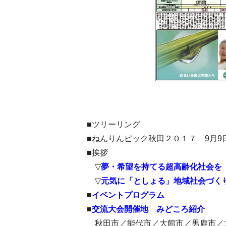
■ツリーリング
■ねんりんピック秋田２０１７ 9月9日(
■挨拶
▽
夢・希望を持てる超高齢化社会を
▽
元気に「としょる」地域社会づく
■
イベントプログラム
■
交流大会開催地 みどころ紹介
秋田市／能代市／大館市／男鹿市／