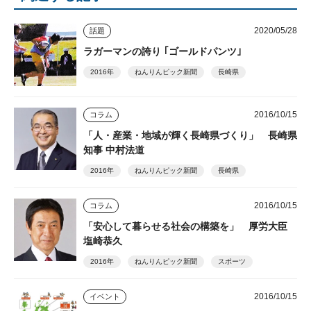
2020/05/28
話題
ラガーマンの誇り ｢ゴールドパンツ｣
2016年
ねんりんピック新聞
長崎県
2016/10/15
コラム
「人・産業・地域が輝く長崎県づくり」 長崎県
知事 中村法道
2016年
ねんりんピック新聞
長崎県
2016/10/15
コラム
「安心して暮らせる社会の構築を」 厚労大臣
塩崎恭久
2016年
ねんりんピック新聞
スポーツ
2016/10/15
イベント