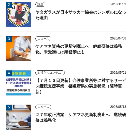
2019/11/09
話題
ヤタガラスが日本サッカー協会のシンボルになっ
た理由
2026/04/08
ニュース
ケアマネ資格の更新制廃止へ 継続研修は義務
化、未受講には業務禁止も
2026/05/01
お役立ちコンテンツ
【７月１３日更新】介護事業所等に対するサービ
ス継続支援事業 都道府県の実施状況（随時更
新）
2026/05/13
ニュース
２７年改正法案 ケアマネ更新制廃止へ 継続研
修は義務化