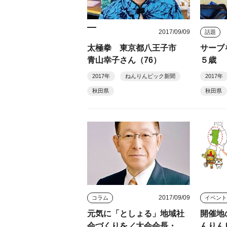
2017/09/09
話題
太極拳 東京都八王子市
サーブ
青山幸子さん（76）
５歳
2017年
ねんりんピック新聞
2017年
秋田県
秋田県
2017/09/09
コラム
イベン
元気に「としょる」地域社
開催地
会づくりを／大会会長・秋
んりんピ