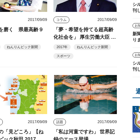
シ
刊
2017/09/09
2017/09/09
コラム
お
を磨く 県最高齢９
「夢・希望を持てる超高齢
新
化社会を」 厚生労働大臣 加
り
藤勝信
ねんりんピック新聞
2017年
ねんりんピック新聞
お
スポーツ
シ
刊
2017/09/09
2017/09/09
ト
話題
の「見どころ」【ね
「私は河童ですわ」 世界記
ック秋田 2017 概
録のエース登場