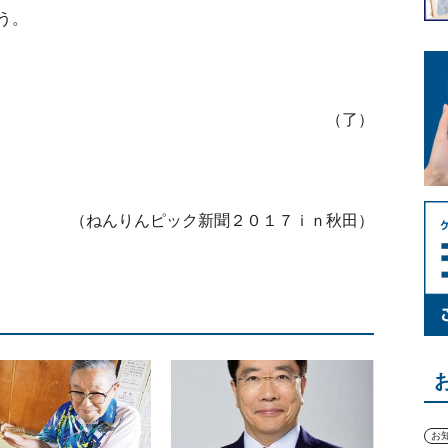
う。
（了）
（ねんりんピック新聞２０１７ｉｎ秋田）
お