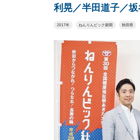
利晃／半田道子／坂
2017年
ねんりんピック新聞
秋田県