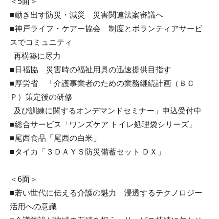
＜5面＞
■動き出す防災・減災 災害関連法案審議へ
■神戸ライフ・ケアー協会 制度とボランティアサービ
スでコミュニティ
再構築に尽力
■日福協 災害時の福祉用具の迅速提供目指す
■厚労省 「介護事業者のための業務継続計画（ＢＣ
Ｐ）策定後の研修
及び訓練に関するオンデマンドセミナー」申込受付中
■総合サービス「ワンズケア トイレ処理袋シリーズ」
■尾西食品「尾西の白米」
■タイカ「３ＤＡＹＳ防災備蓄セット ＤＸ」
＜6面＞
■若い世代に伝える介護の魅力 浸透するテクノロジー
活用への意識