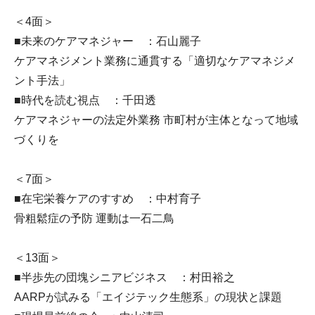
＜4面＞
■未来のケアマネジャー ：石山麗子
ケアマネジメント業務に通貫する「適切なケアマネジメ
ント手法」
■時代を読む視点 ：千田透
ケアマネジャーの法定外業務 市町村が主体となって地域
づくりを
＜7面＞
■在宅栄養ケアのすすめ ：中村育子
骨粗鬆症の予防 運動は一石二鳥
＜13面＞
■半歩先の団塊シニアビジネス ：村田裕之
AARPが試みる「エイジテック生態系」の現状と課題