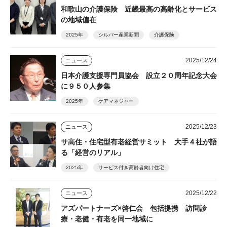
和歌山の介護保険 近畿最高の高齢化とサービス
の地域偏在
2025年
シルバー産業新聞
介護保険
2025/12/24
ニュース
日本介護支援専門員協会 設立２０周年記念大会
に９５０人参集
2025年
ケアマネジャー
2025/12/23
ニュース
サ高住・住宅型有老経営サミット 大手４社が語
る「経営のリアル」
2025年
サービス付き高齢者向け住宅
2025/12/22
ニュース
アズパートナーズ×啓仁会 包括提携 訪問診
療・老健・有老を同一地域に