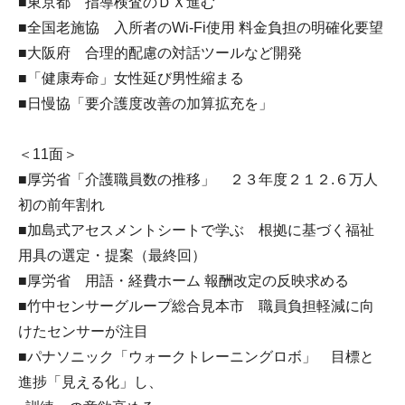
■東京都 指導検査のＤＸ進む
■全国老施協 入所者のWi-Fi使用 料金負担の明確化要望
■大阪府 合理的配慮の対話ツールなど開発
■「健康寿命」女性延び男性縮まる
■日慢協「要介護度改善の加算拡充を」
＜11面＞
■厚労省「介護職員数の推移」 ２３年度２１２.６万人
初の前年割れ
■加島式アセスメントシートで学ぶ 根拠に基づく福祉
用具の選定・提案（最終回）
■厚労省 用語・経費ホーム 報酬改定の反映求める
■竹中センサーグループ総合見本市 職員負担軽減に向
けたセンサーが注目
■パナソニック「ウォークトレーニングロボ」 目標と
進捗「見える化」し、