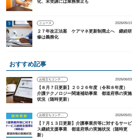
化、未受講には業務禁止も
2026/05/13
ニュース
２７年改正法案 ケアマネ更新制廃止へ 継続研
修は義務化
おすすめ記事
2026/06/03
お役立ちコンテンツ
【８月７日更新】２０２６年度（令和８年度）
介護テクノロジー関連補助事業 都道府県の実施
状況（随時更新）
2026/05/01
お役立ちコンテンツ
【７月１３日更新】介護事業所等に対するサービ
ス継続支援事業 都道府県の実施状況（随時更
新）