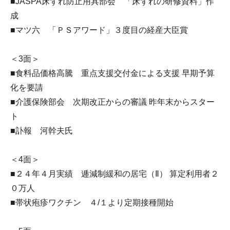
■JASPA床ずれ防止用具部会 「床ずれの研修資料」作
成
■マツ六 「ＰＳアワード」３度目の経産大臣賞
＜3面＞
■食料品価格高騰 重点支援交付金による支援 早期予算
化を要請
■介護保険部会 次期改正からの審議 昨年末からスター
ト
■訃報 河幹夫氏
＜4面＞
■２４年４月実績 逓減制緩和の居宅（Ⅱ） 算定利用者２
０万人
■帯状疱疹ワクチン ４/１より定期接種開始