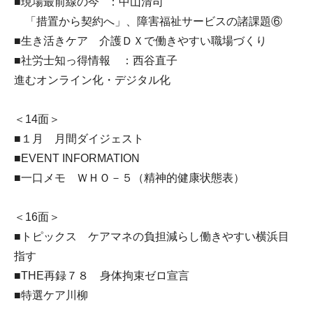
■現場最前線の今 ：中山清司
「措置から契約へ」、障害福祉サービスの諸課題⑥
■生き活きケア 介護ＤＸで働きやすい職場づくり
■社労士知っ得情報 ：西谷直子
進むオンライン化・デジタル化
＜14面＞
■１月 月間ダイジェスト
■EVENT INFORMATION
■一口メモ ＷＨＯ－５（精神的健康状態表）
＜16面＞
■トピックス ケアマネの負担減らし働きやすい横浜目
指す
■THE再録７８ 身体拘束ゼロ宣言
■特選ケア川柳