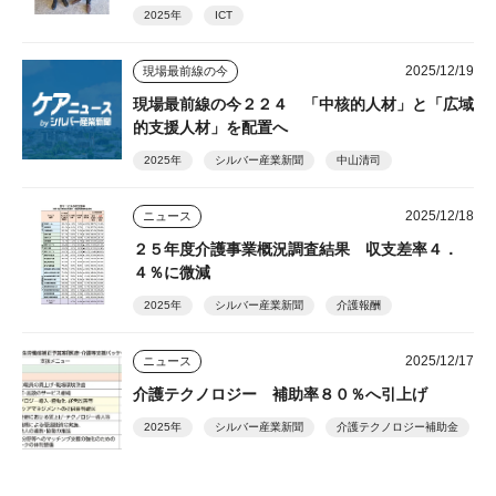
2025年
ICT
2025/12/19
現場最前線の今
現場最前線の今２２４ 「中核的人材」と「広域
的支援人材」を配置へ
2025年
シルバー産業新聞
中山清司
2025/12/18
ニュース
２５年度介護事業概況調査結果 収支差率４．
４％に微減
2025年
シルバー産業新聞
介護報酬
2025/12/17
ニュース
介護テクノロジー 補助率８０％へ引上げ
2025年
シルバー産業新聞
介護テクノロジー補助金