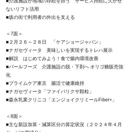
■介護施設が地域の存続を担う サービス持続に欠かせ
ないリフト活用
■坂の街で利用者の外出を支える
＜7面＞
■２月２６～２８日 「ケアショージャパン」
■ナガセヴィータ 美味しいを実現するトレハ展示
■解説 はじめてみよう！食で腸内環境改善
■パールフーズ 介護施設の脱・下剤へ オリゴ糖販売強
化
■プライムケア東京 腸活で健康維持
■ナガセヴィータ「ファイバリクサ顆粒」
■森永乳業クリニコ「エンジョイクリミールFiber+」
＜8面＞
■主な新設加算・減算区分の算定状況（２０２４年４月