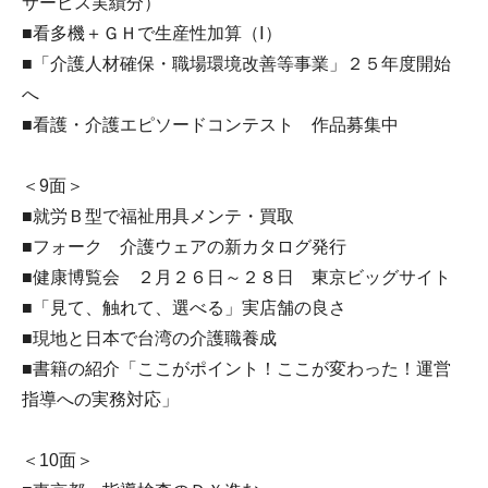
サービス実績分）
■看多機＋ＧＨで生産性加算（Ⅰ）
■「介護人材確保・職場環境改善等事業」２５年度開始
へ
■看護・介護エピソードコンテスト 作品募集中
＜9面＞
■就労Ｂ型で福祉用具メンテ・買取
■フォーク 介護ウェアの新カタログ発行
■健康博覧会 ２月２６日～２８日 東京ビッグサイト
■「見て、触れて、選べる」実店舗の良さ
■現地と日本で台湾の介護職養成
■書籍の紹介「ここがポイント！ここが変わった！運営
指導への実務対応」
＜10面＞