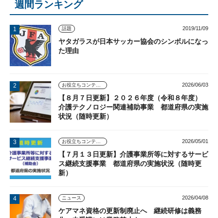
週間ランキング
2019/11/09
話題
ヤタガラスが日本サッカー協会のシンボルになっ
た理由
2026/06/03
お役立ちコンテンツ
【８月７日更新】２０２６年度（令和８年度）
介護テクノロジー関連補助事業 都道府県の実施
状況（随時更新）
2026/05/01
お役立ちコンテンツ
【７月１３日更新】介護事業所等に対するサービ
ス継続支援事業 都道府県の実施状況（随時更
新）
2026/04/08
ニュース
ケアマネ資格の更新制廃止へ 継続研修は義務