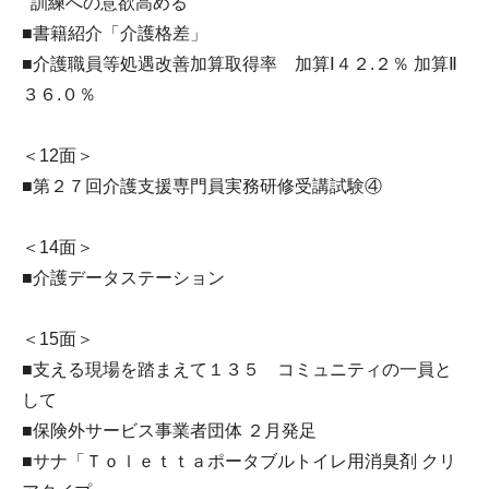
訓練への意欲高める
■書籍紹介「介護格差」
■介護職員等処遇改善加算取得率 加算Ⅰ４２.２％ 加算Ⅱ
３６.０％
＜12面＞
■第２７回介護支援専門員実務研修受講試験④
＜14面＞
■介護データステーション
＜15面＞
■支える現場を踏まえて１３５ コミュニティの一員と
して
■保険外サービス事業者団体 ２月発足
■サナ「Ｔｏｌｅｔｔａポータブルトイレ用消臭剤 クリ