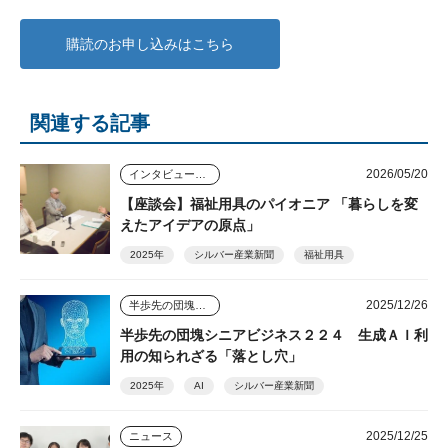
購読のお申し込みはこちら
関連する記事
2026/05/20
インタビュー・座談会
【座談会】福祉用具のパイオニア 「暮らしを変
えたアイデアの原点」
2025年
シルバー産業新聞
福祉用具
2025/12/26
半歩先の団塊シニアビジネス
半歩先の団塊シニアビジネス２２４ 生成ＡＩ利
用の知られざる「落とし穴」
2025年
AI
シルバー産業新聞
2025/12/25
ニュース