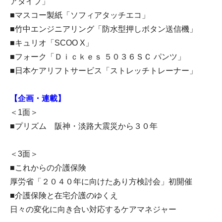
アタイプ」
■マスコー製紙「ソフィアタッチエコ」
■竹中エンジニアリング「防水型押しボタン送信機」
■キュリオ「SCOO X」
■フォーク「Ｄｉｃｋｅｓ ５０３６ＳＣ パンツ」
■日本ケアリフトサービス「ストレッチトレーナー」
【企画・連載】
＜1面＞
■プリズム 阪神・淡路大震災から３０年
＜3面＞
■これからの介護保険
厚労省「２０４０年に向けたあり方検討会」初開催
■介護保険と在宅介護のゆくえ
日々の変化に向き合い対応するケアマネジャー