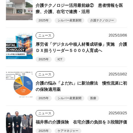
介護テクノロジー活用最前線② 患者情報を医
療、介護、在宅で連携・活用
2025年
シルバー産業新聞
介護テクノロジー
2025/10/06
ニュース
厚労省「デジタル中核人材養成研修」実施 介護
ＤＸ担うリーダー５０００人育成へ
2025年
ICT
2025/10/02
ニュース
介護の悩み「よだれ」に新治療法 慢性流涎に初
の保険適用薬
2025年
シルバー産業新聞
医療
2025/03/25
ニュース
福井県の介護保険 在宅介護の負担を３段階評価
2025年
ケアマネジャー