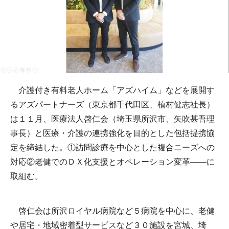
介護付き有料老人ホーム「アズハイム」などを展開す
るアズパートナーズ（東京都千代田区、植村健志社長）
は１１月、医療法人啓仁会（埼玉県所沢市、矢吹甚吾理
事長）と医療・介護の連携強化を目的とした包括提携協
定を締結した。①訪問診療を中心とした複合ニーズへの
対応②老健でのＤＸ化支援とオペレーション変革――に
取組む。
啓仁会は所沢ロイヤル病院など５病院を中心に、老健
や居宅・地域密着型サービスなど３０施設を宮城、埼