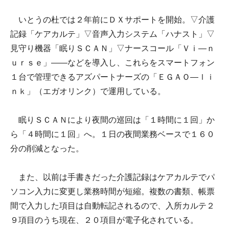
いとうの杜では２年前にＤＸサポートを開始。▽介護
記録「ケアカルテ」▽音声入力システム「ハナスト」▽
見守り機器「眠りＳＣＡＮ」▽ナースコール「Ｖｉ―ｎ
ｕｒｓｅ」――などを導入し、これらをスマートフォン
１台で管理できるアズパートナーズの「ＥＧＡＯ―ｌｉ
ｎｋ」（エガオリンク）で運用している。
眠りＳＣＡＮにより夜間の巡回は「１時間に１回」か
ら「４時間に１回」へ。１日の夜間業務ベースで１６０
分の削減となった。
また、以前は手書きだった介護記録はケアカルテでパ
ソコン入力に変更し業務時間が短縮。複数の書類、帳票
間で入力した項目は自動転記されるので、入所カルテ２
９項目のうち現在、２０項目が電子化されている。