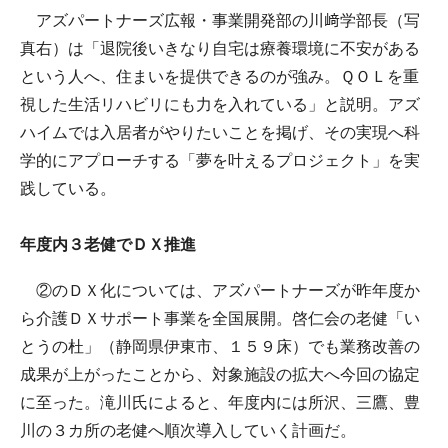
アズパートナーズ広報・事業開発部の川﨑学部長（写
真右）は「退院後いきなり自宅は療養環境に不安がある
という人へ、住まいを提供できるのが強み。ＱＯＬを重
視した生活リハビリにも力を入れている」と説明。アズ
ハイムでは入居者がやりたいことを掲げ、その実現へ科
学的にアプローチする「夢を叶えるプロジェクト」を実
践している。
年度内３老健でＤＸ推進
②のＤＸ化については、アズパートナーズが昨年度か
ら介護ＤＸサポート事業を全国展開。啓仁会の老健「い
とうの杜」（静岡県伊東市、１５９床）でも業務改善の
成果が上がったことから、対象施設の拡大へ今回の協定
に至った。滝川氏によると、年度内には所沢、三鷹、豊
川の３カ所の老健へ順次導入していく計画だ。