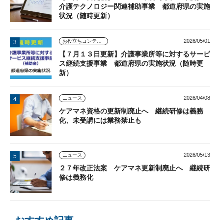
介護テクノロジー関連補助事業 都道府県の実施
状況（随時更新）
2026/05/01
お役立ちコンテンツ
【７月１３日更新】介護事業所等に対するサービ
ス継続支援事業 都道府県の実施状況（随時更
新）
2026/04/08
ニュース
ケアマネ資格の更新制廃止へ 継続研修は義務
化、未受講には業務禁止も
2026/05/13
ニュース
２７年改正法案 ケアマネ更新制廃止へ 継続研
修は義務化