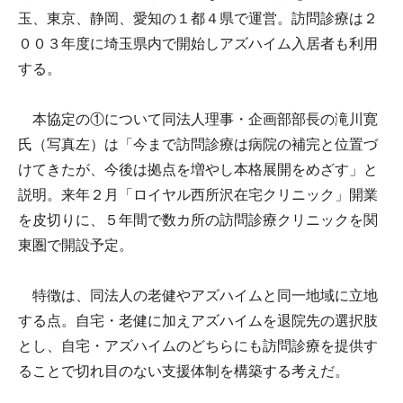
玉、東京、静岡、愛知の１都４県で運営。訪問診療は２
００３年度に埼玉県内で開始しアズハイム入居者も利用
する。
本協定の①について同法人理事・企画部部長の滝川寛
氏（写真左）は「今まで訪問診療は病院の補完と位置づ
けてきたが、今後は拠点を増やし本格展開をめざす」と
説明。来年２月「ロイヤル西所沢在宅クリニック」開業
を皮切りに、５年間で数カ所の訪問診療クリニックを関
東圏で開設予定。
特徴は、同法人の老健やアズハイムと同一地域に立地
する点。自宅・老健に加えアズハイムを退院先の選択肢
とし、自宅・アズハイムのどちらにも訪問診療を提供す
ることで切れ目のない支援体制を構築する考えだ。