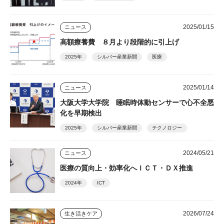
2025/01/15
ニュース
高額療養費 ８月より段階的に引上げ
2025年
シルバー産業新聞
医療
2025/01/14
ニュース
大阪大学大学院 睡眠時体動センサーで心不全悪
化を早期検出
2025年
シルバー産業新聞
テクノロジー
2024/05/21
ニュース
医療の質向上・効率化へＩＣＴ・ＤＸ推進
2024年
ICT
2026/07/24
生き活きケア