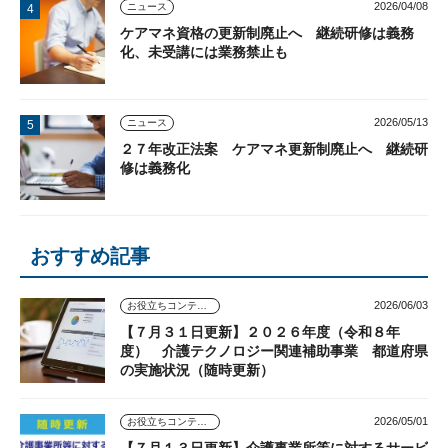
2026/04/08
ニュース
ケアマネ資格の更新制廃止へ 継続研修は義務
化、未受講には業務禁止も
2026/05/13
ニュース
２７年改正法案 ケアマネ更新制廃止へ 継続研
修は義務化
おすすめ記事
2026/06/03
お役立ちコンテンツ
【７月３１日更新】２０２６年度（令和８年
度） 介護テクノロジー関連補助事業 都道府県
の実施状況（随時更新）
2026/05/01
お役立ちコンテンツ