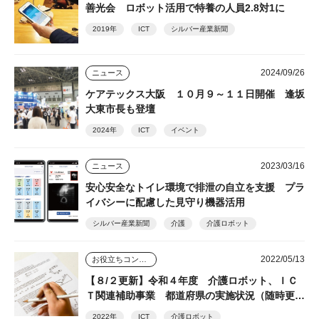
善光会 ロボット活用で特養の人員2.8対1に
2019年
ICT
シルバー産業新聞
2024/09/26
ニュース
ケアテックス大阪 １０月９～１１日開催 逢坂
大東市長も登壇
2024年
ICT
イベント
2023/03/16
ニュース
安心安全なトイレ環境で排泄の自立を支援 プラ
イバシーに配慮した見守り機器活用
シルバー産業新聞
介護
介護ロボット
2022/05/13
お役立ちコンテンツ
【８/２更新】令和４年度 介護ロボット、ＩＣ
Ｔ関連補助事業 都道府県の実施状況（随時更
新）
2022年
ICT
介護ロボット