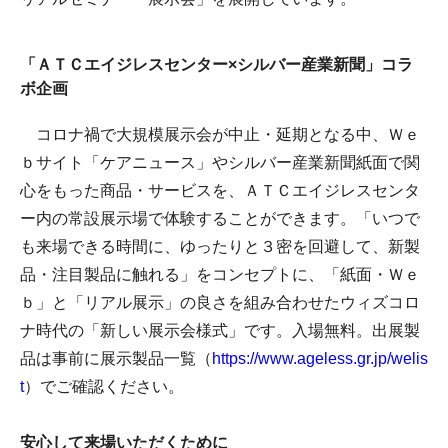
「ＡＴＣエイジレスセンター×シルバー産業新聞」コラ
ボ企画
コロナ禍で大規模展示会が中止・延期となる中、Ｗｅ
ｂサイト「ケアニュース」やシルバー産業新聞紙面で関
心をもった商品・サービスを、ＡＴＣエイジレスセンタ
ー内の常設展示場で体験することができます。「いつで
も来場できる時間に、ゆったりと３密を回避して、新製
品・注目製品に触れる」をコンセプトに、「紙面・Ｗｅ
ｂ」と「リアル展示」の良さを組み合わせたウィズコロ
ナ時代の「新しい展示会様式」です。入場無料。出展製
品は事前に展示製品一覧（
https://www.ageless.gr.jp/welis
t
）でご確認ください。
安心して来場いただくために