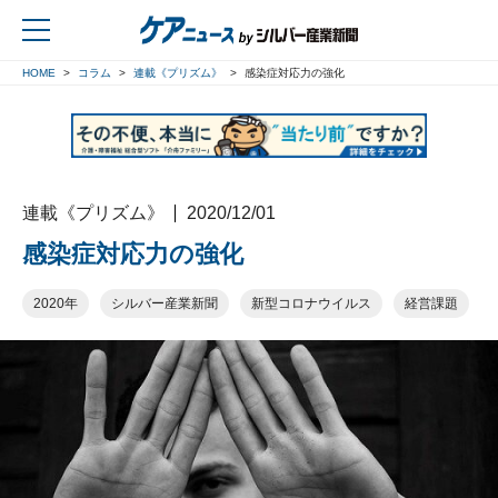
HOME
コラム
連載《プリズム》
感染症対応力の強化
戻る
連載《プリズム》
2020/12/01
感染症対応力の強化
2020年
シルバー産業新聞
新型コロナウイルス
経営課題