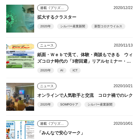
2020/12/22
連載《プリズム》
拡大するクラスター
2020年
シルバー産業新聞
新型コロナウイルス
2020/11/13
ニュース
紙面・Ｗｅｂで見て、体験・商談もできる ウィ
ズコロナ時代の「3密回避」リアルセミナー・展
示場
2020年
AI
ICT
2020/10/21
ニュース
オンラインで人気歌手と交流 コロナ禍でのレク
2020年
SOMPOケア
シルバー産業新聞
2020/10/01
連載《プリズム》
「みんなで安心マーク」