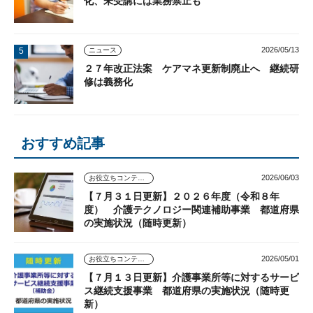
化、未受講には業務禁止も
2026/05/13
ニュース
２７年改正法案 ケアマネ更新制廃止へ 継続研
修は義務化
おすすめ記事
2026/06/03
お役立ちコンテンツ
【７月３１日更新】２０２６年度（令和８年
度） 介護テクノロジー関連補助事業 都道府県
の実施状況（随時更新）
2026/05/01
お役立ちコンテンツ
【７月１３日更新】介護事業所等に対するサービ
ス継続支援事業 都道府県の実施状況（随時更
新）