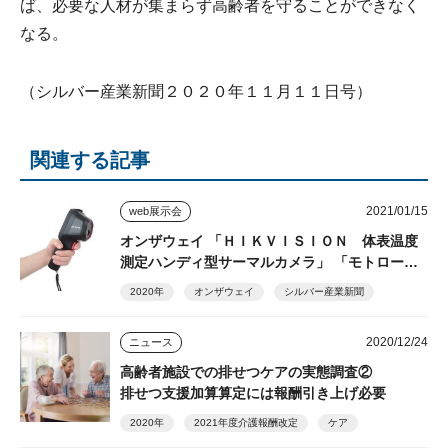
ば、必要な人材が集まらず高齢者を守ることができなく
なる。
（シルバー産業新聞２０２０年１１月１１日号）
関連する記事
2021/01/15
web展示会
オンザウェイ 「ＨＩＫＶＩＳＩＯＮ 体表温度
測定ハンディ型サーマルカメラ」 「モトロー
ラ ＧＤＲ４８００」
2020年
オンザウェイ
シルバー産業新聞
2020/12/24
ニュース
高齢者施設での排せつケアの実態調査②
排せつ支援加算算定には報酬引き上げ必要
2020年
2021年度介護報酬改定
ケア