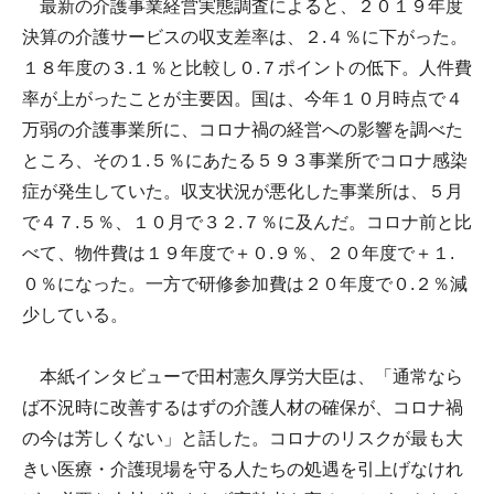
最新の介護事業経営実態調査によると、２０１９年度
決算の介護サービスの収支差率は、２.４％に下がった。
１８年度の３.１％と比較し０.７ポイントの低下。人件費
率が上がったことが主要因。国は、今年１０月時点で４
万弱の介護事業所に、コロナ禍の経営への影響を調べた
ところ、その１.５％にあたる５９３事業所でコロナ感染
症が発生していた。収支状況が悪化した事業所は、５月
で４７.５％、１０月で３２.７％に及んだ。コロナ前と比
べて、物件費は１９年度で＋０.９％、２０年度で＋１.
０％になった。一方で研修参加費は２０年度で０.２％減
少している。
本紙インタビューで田村憲久厚労大臣は、「通常なら
ば不況時に改善するはずの介護人材の確保が、コロナ禍
の今は芳しくない」と話した。コロナのリスクが最も大
きい医療・介護現場を守る人たちの処遇を引上げなけれ