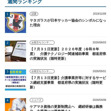
週間ランキング
2019/11/09
話題
ヤタガラスが日本サッカー協会のシンボルになっ
た理由
2026/06/03
お役立ちコンテンツ
【７月３１日更新】２０２６年度（令和８年
度） 介護テクノロジー関連補助事業 都道府県
の実施状況（随時更新）
2026/05/01
お役立ちコンテンツ
【７月１３日更新】介護事業所等に対するサービ
ス継続支援事業 都道府県の実施状況（随時更
新）
2026/04/08
ニュース
ケアマネ資格の更新制廃止へ 継続研修は義務