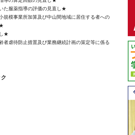
指導の算定回数の見直し★
いた服薬指導の評価の見直し★
小規模事業所加算及び中山間地域に居住する者への
★
し★
齢者虐待防止措置及び業務継続計画の策定等に係る
ック