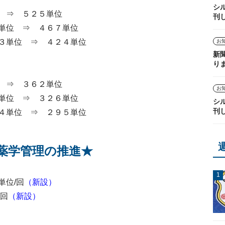
シ
 ⇒ ５２５単位
刊
単位 ⇒ ４６７単位
３単位 ⇒ ４２４単位
お
新
り
 ⇒ ３６２単位
お
単位 ⇒ ３２６単位
シ
刊
４単位 ⇒ ２９５単位
薬学管理の推進★
単位/回
（新設）
/回
（新設）