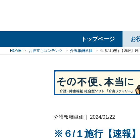
トップページ
お
HOME
お役立ちコンテンツ
介護報酬単価
※６/１施行【速報】
介護報酬単価
2024/01/22
※６/１施行【速報