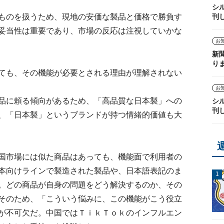
シ
刊
ものを扱うため、現地の安価な製品と価格で勝負す
妥当性は重要であり、市場の反応は注視していかな
お
新
り
ても、その機能が必要とされる理由が理解されない
お
品に頼る傾向があるため、「高品質な日本製」への
シ
刊
、「日本製」というブランドが持つ情緒的価値も大
国市場には似た商品はあっても、機能面で利用者の
本向けラインで製造された製品や、日本語表記のま
。どの商品が自身の問題をどう解決するのか、その
そのため、「こういう悩みに、この機能がこう役立
が不可欠だ。中国ではＴｉｋＴｏｋのインフルエン