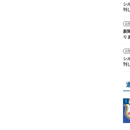
シ
刊
お
新
り
お
シ
刊