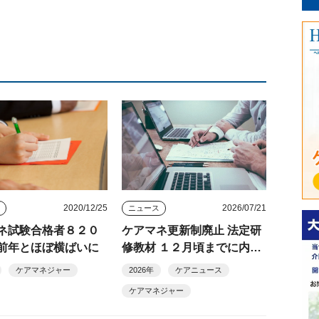
2020/12/25
2026/07/21
ス
ニュース
ネ試験合格者８２０
ケアマネ更新制廃止 法定研
前年とほぼ横ばいに
修教材 １２月頃までに内容
公開
ケアマネジャー
2026年
ケアニュース
ケアマネジャー