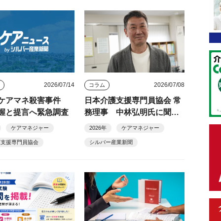
2026/07/14
2026/07/08
ス
コラム
ケアマネ殺害事件
日本介護支援専門員協会 常
握と提言へ緊急調査
務理事 中林弘明氏に聞く
（新・地域特集：近畿②）
ケアマネジャー
2026年
ケアマネジャー
護支援専門員協会
シルバー産業新聞