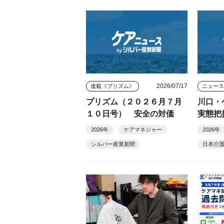
2026/07/17
連載《プリズム》
ニュー
プリズム（２０２６月７月
川口・
１０日号） 安全の対価
実態把
2026年
ケアマネジャー
2026年
シルバー産業新聞
日本介