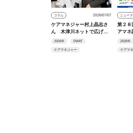
2026/07/07
コラム
ニュー
ケアマネジャー村上晶志さ
第２８
ん 木津川ネットで広げる
アマネ
地域の支え合い 和束（わ
解説付
2026年
DWAT
2026年
づか）町での実践を土台に
ケアマネジャー
ケアマ