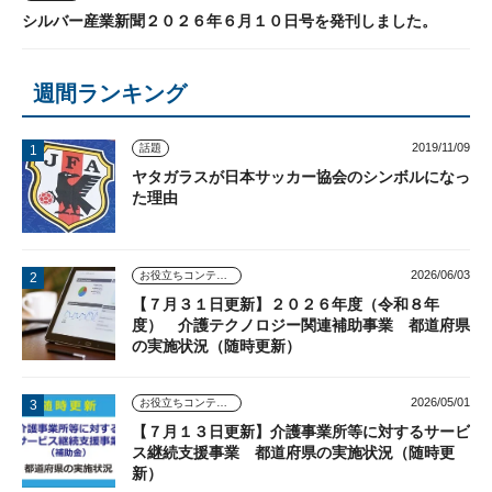
シルバー産業新聞２０２６年６月１０日号を発刊しました。
週間ランキング
2019/11/09
話題
ヤタガラスが日本サッカー協会のシンボルになっ
た理由
2026/06/03
お役立ちコンテンツ
【７月３１日更新】２０２６年度（令和８年
度） 介護テクノロジー関連補助事業 都道府県
の実施状況（随時更新）
2026/05/01
お役立ちコンテンツ
【７月１３日更新】介護事業所等に対するサービ
ス継続支援事業 都道府県の実施状況（随時更
新）