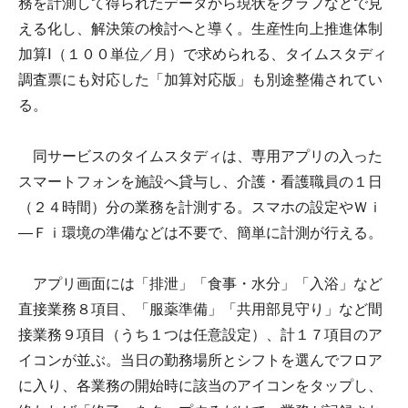
務を計測して得られたデータから現状をグラフなどで見
える化し、解決策の検討へと導く。生産性向上推進体制
加算Ⅰ（１００単位／月）で求められる、タイムスタディ
調査票にも対応した「加算対応版」も別途整備されてい
る。
同サービスのタイムスタディは、専用アプリの入った
スマートフォンを施設へ貸与し、介護・看護職員の１日
（２４時間）分の業務を計測する。スマホの設定やＷｉ
―Ｆｉ環境の準備などは不要で、簡単に計測が行える。
アプリ画面には「排泄」「食事・水分」「入浴」など
直接業務８項目、「服薬準備」「共用部見守り」など間
接業務９項目（うち１つは任意設定）、計１７項目のア
イコンが並ぶ。当日の勤務場所とシフトを選んでフロア
に入り、各業務の開始時に該当のアイコンをタップし、