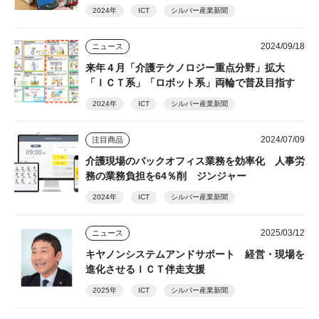
2024年
ICT
シルバー産業新聞
2024/09/18
ニュース
来年４月「介護テクノロジー重点分野」拡大
「ＩＣＴ系」「ロボット系」両輪で普及目指す
2024年
ICT
シルバー産業新聞
2024/07/09
注目商品
介護現場のバックオフィス業務を効率化 人事労
務の業務負担を64％削 ジンジャー
2024年
ICT
シルバー産業新聞
2025/03/12
ニュース
キヤノンシステムアンドサポート 経営・現場を
進化させるＩＣＴ伴走支援
2025年
ICT
シルバー産業新聞