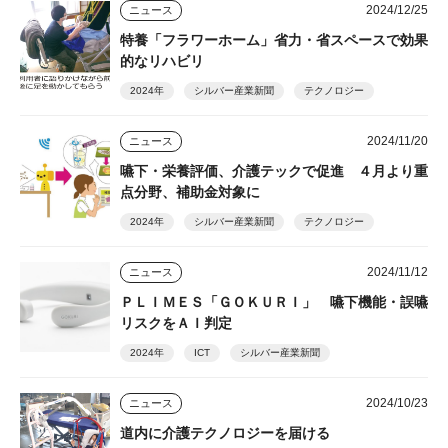
2024/12/25
ニュース
特養「フラワーホーム」省力・省スペースで効果
的なリハビリ
2024年
シルバー産業新聞
テクノロジー
2024/11/20
ニュース
嚥下・栄養評価、介護テックで促進 ４月より重
点分野、補助金対象に
2024年
シルバー産業新聞
テクノロジー
2024/11/12
ニュース
ＰＬＩＭＥＳ「ＧＯＫＵＲＩ」 嚥下機能・誤嚥
リスクをＡＩ判定
2024年
ICT
シルバー産業新聞
2024/10/23
ニュース
道内に介護テクノロジーを届ける