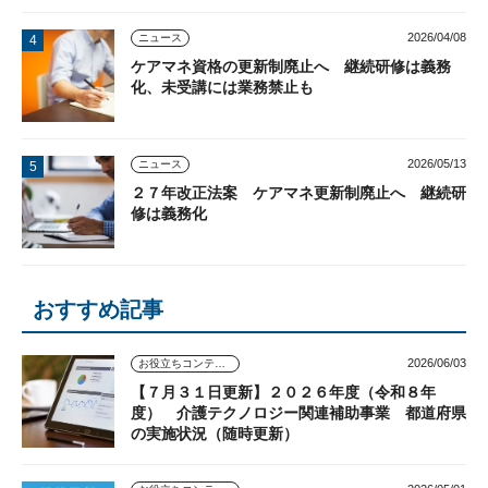
2026/04/08
ニュース
ケアマネ資格の更新制廃止へ 継続研修は義務
化、未受講には業務禁止も
2026/05/13
ニュース
２７年改正法案 ケアマネ更新制廃止へ 継続研
修は義務化
おすすめ記事
2026/06/03
お役立ちコンテンツ
【７月３１日更新】２０２６年度（令和８年
度） 介護テクノロジー関連補助事業 都道府県
の実施状況（随時更新）