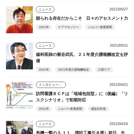
2021/05/27
ニュース
頼られる存在だからこそ 日々のアセスメント力
2021年
ケアマネジャー
シルバー産業新聞
2021/05/11
ニュース
歯科医師の菊谷武氏、２１年度介護報酬改定を評
価
2021年
2021年度介護報酬改定
口腔ケア
2021/04/21
インタビュー・座談会
訪問看護ＢＣＰは「地域包括型」に（後編）「リ
スクシナリオ」で初期対応
2021年
シルバー産業新聞
感染症対策
2021/04/16
ニュース
危機一髪の３.１１ 増設工事引き渡し前日 生