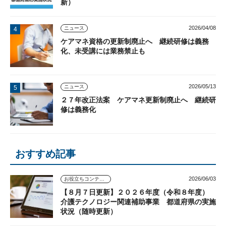
新）
2026/04/08
ニュース
ケアマネ資格の更新制廃止へ 継続研修は義務
化、未受講には業務禁止も
2026/05/13
ニュース
２７年改正法案 ケアマネ更新制廃止へ 継続研
修は義務化
おすすめ記事
2026/06/03
お役立ちコンテンツ
【８月７日更新】２０２６年度（令和８年度）
介護テクノロジー関連補助事業 都道府県の実施
状況（随時更新）