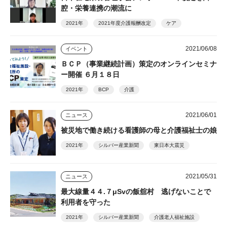
腔・栄養連携の潮流に
2021年
2021年度介護報酬改定
ケア
2021/06/08
イベント
ＢＣＰ（事業継続計画）策定のオンラインセミナ
ー開催 ６月１８日
2021年
BCP
介護
2021/06/01
ニュース
被災地で働き続ける看護師の母と介護福祉士の娘
2021年
シルバー産業新聞
東日本大震災
2021/05/31
ニュース
最大線量４４.７μSvの飯舘村 逃げないことで
利用者を守った
2021年
シルバー産業新聞
介護老人福祉施設