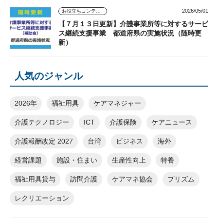
2026/05/01
お役立ちコンテンツ
【７月１３日更新】介護事業所等に対するサービ
ス継続支援事業 都道府県の実施状況（随時更
新）
人気のジャンル
2026年
福祉用具
ケアマネジャー
介護テクノロジー
ICT
介護保険
ケアニュース
介護報酬改定 2027
台湾
ビジネス
海外
経営課題
施設・住まい
生産性向上
特養
福祉用具貸与
訪問介護
ケアマネ協会
プリズム
レクリエーション