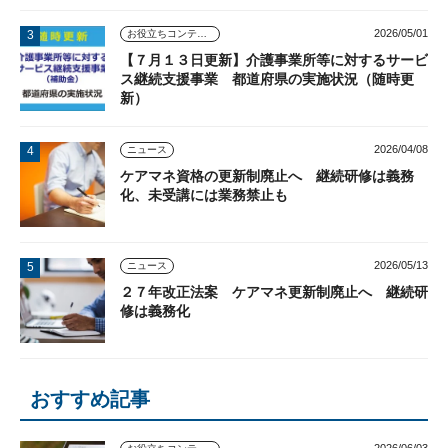
2026/05/01
お役立ちコンテンツ
【７月１３日更新】介護事業所等に対するサービ
ス継続支援事業 都道府県の実施状況（随時更
新）
2026/04/08
ニュース
ケアマネ資格の更新制廃止へ 継続研修は義務
化、未受講には業務禁止も
2026/05/13
ニュース
２７年改正法案 ケアマネ更新制廃止へ 継続研
修は義務化
おすすめ記事
2026/06/03