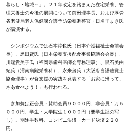
暮らし・地域～」。２１年改定を踏まえた在宅栄養、管
理栄養士の今後の展開について前田理事長、および厚労
省老健局老人保健課介護予防栄養調整官・日名子まき氏
が講演する。
シンポジウムでは石本淳也氏（日本介護福祉士会前会
長）、黒田賢氏（日本栄養支援配食事業協議会会長）、
川端貴美子氏（福岡県歯科医師会専務理事）、黒石美由
紀氏（渭南病院栄養科）、永来努氏（大阪府言語聴覚士
協会理事）が食支援の実践を発表する「お家に帰って、
さあ食べよう！」も行われる。
参加費は正会員・賛助会員９０００円、非会員１万５
０００円、学生・大学院生１０００円（要学生証の写
し）。別途手数料、コンビニ決済・カード決済２２０
円。