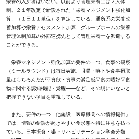
栄養の入所者はいない。以前より管理栄養士は２人体
制。２１年改定で新設された「栄養マネジメント強化加
算」（１日１１単位）を算定している。通所系の栄養改
善加算や栄養アセスメント加算、グループホームの栄養
管理体制加算の外部連携先として管理栄養士を派遣する
ことができる。
栄養マネジメント強化加算の要件の一つ、食事の観察
（ミールラウンド）は毎日実施。咀嚼・嚥下や食事摂取
量はもちろんだが▽食欲・食事の満足感▽食の嗜好▽食
物に関する認知機能・覚醒――など、その場にいないと
把握できない項目を重視している。
また、要件の一つ「他施設、医療機関への情報提供」
では、情報の錯誤が起きやすい食形態へ特に注意を払っ
ている。日本摂食・嚥下リハビリテーション学会分類