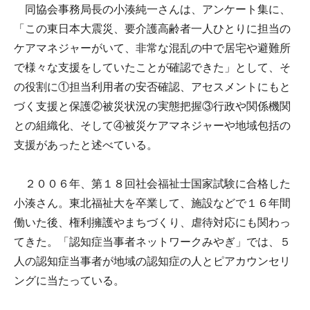
同協会事務局長の小湊純一さんは、アンケート集に、
「この東日本大震災、要介護高齢者一人ひとりに担当の
ケアマネジャーがいて、非常な混乱の中で居宅や避難所
で様々な支援をしていたことが確認できた」として、そ
の役割に①担当利用者の安否確認、アセスメントにもと
づく支援と保護②被災状況の実態把握③行政や関係機関
との組織化、そして④被災ケアマネジャーや地域包括の
支援があったと述べている。
２００６年、第１８回社会福祉士国家試験に合格した
小湊さん。東北福祉大を卒業して、施設などで１６年間
働いた後、権利擁護やまちづくり、虐待対応にも関わっ
てきた。「認知症当事者ネットワークみやぎ」では、５
人の認知症当事者が地域の認知症の人とピアカウンセリ
ングに当たっている。