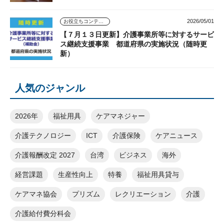
2026/05/01
お役立ちコンテンツ
【７月１３日更新】介護事業所等に対するサービ
ス継続支援事業 都道府県の実施状況（随時更
新）
人気のジャンル
2026年
福祉用具
ケアマネジャー
介護テクノロジー
ICT
介護保険
ケアニュース
介護報酬改定 2027
台湾
ビジネス
海外
経営課題
生産性向上
特養
福祉用具貸与
ケアマネ協会
プリズム
レクリエーション
介護
介護給付費分科会