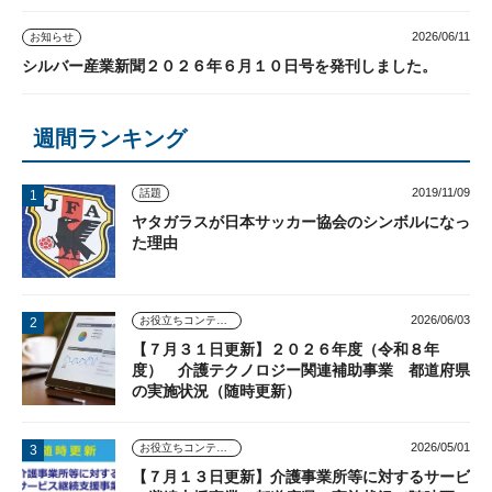
2026/06/11
お知らせ
シルバー産業新聞２０２６年６月１０日号を発刊しました。
週間ランキング
2019/11/09
話題
ヤタガラスが日本サッカー協会のシンボルになっ
た理由
2026/06/03
お役立ちコンテンツ
【７月３１日更新】２０２６年度（令和８年
度） 介護テクノロジー関連補助事業 都道府県
の実施状況（随時更新）
2026/05/01
お役立ちコンテンツ
【７月１３日更新】介護事業所等に対するサービ