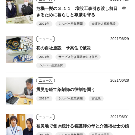
危機一髪の３.１１ 増設工事引き渡し前日 生
きるために暮らしと尊厳を守る
2021年
シルバー産業新聞
介護老人福祉施設
2021/06/29
ニュース
初の自社施設 サ高住で被災
2021年
サービス付き高齢者向け住宅
シルバー産業新聞
2021/06/28
ニュース
震災を経て薬剤師の役割を問う
2021年
シルバー産業新聞
宮城県
2021/06/01
ニュース
被災地で働き続ける看護師の母と介護福祉士の娘
2021年
シルバー産業新聞
東日本大震災