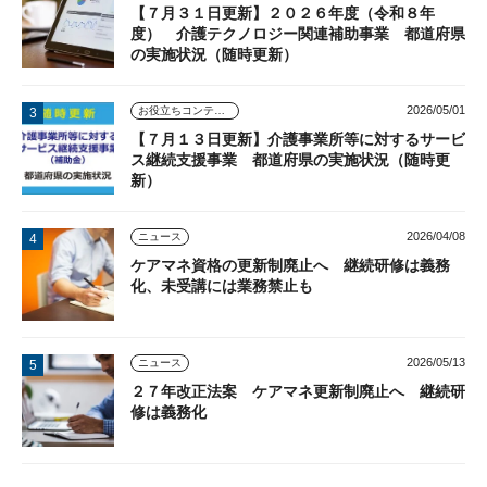
【７月３１日更新】２０２６年度（令和８年
度） 介護テクノロジー関連補助事業 都道府県
の実施状況（随時更新）
2026/05/01
お役立ちコンテンツ
【７月１３日更新】介護事業所等に対するサービ
ス継続支援事業 都道府県の実施状況（随時更
新）
2026/04/08
ニュース
ケアマネ資格の更新制廃止へ 継続研修は義務
化、未受講には業務禁止も
2026/05/13
ニュース
２７年改正法案 ケアマネ更新制廃止へ 継続研
修は義務化