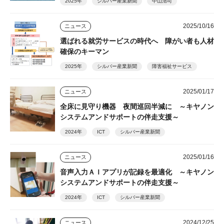
2025年
シルバー産業新聞
中山清司
2025/10/16
ニュース
選ばれる就労サービスの時代へ 障がい者も人材
確保のキーマン
2025年
シルバー産業新聞
障害福祉サービス
2025/01/17
ニュース
全床に見守り機器 夜間巡回半減に ～キヤノン
システムアンドサポートの伴走支援～
2024年
ICT
シルバー産業新聞
2025/01/16
ニュース
音声入力ＡＩアプリが記録を最適化 ～キヤノン
システムアンドサポートの伴走支援～
2024年
ICT
シルバー産業新聞
2024/12/25
ニュース