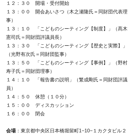
１２：３０ 開場・受付開始
１３：００ 開会あいさつ（木之瀬隆氏＝同財団代表理
事）
１３：１０ 「こどものシーティング【制度】」（髙木
憲司氏＝同財団評議員長）
１３：３０ 「こどものシーティング【歴史と実際】」
（光野有次氏＝同財団監事）
１３：５０ 「こどものシーティング【事例】」（野村
寿子氏＝同財団理事）
１４：１０ 「報告書の説明」（繁成剛氏＝同財団評議
員）
１４：５０ 休憩（１０分）
１５：００ ディスカッション
１６：００ 閉会
会場
：東京都中央区日本橋堀留町1−10−１カクタビル２