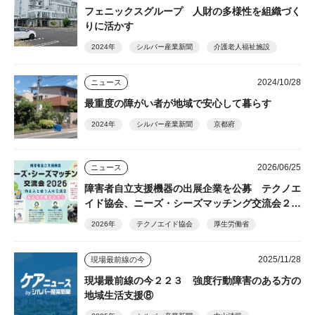
フェニックスグループ 人財の多様性を組織づく
りに活かす
2024年
シルバー産業新聞
介護老人福祉施設
2024/10/28
ニュース
最重度の障がい者が地域で安心して暮らす
2024年
シルバー産業新聞
京都府
2026/06/25
ニュース
障害者自立支援機器の出展企業を公募 テクノエ
イド協会、ニーズ・シーズマッチング交流会２０
２６
2026年
テクノエイド協会
厚生労働省
2025/11/28
現場最前線の今
現場最前線の今２２３ 強度行動障害のある方の
地域生活支援⑧