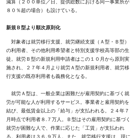
減算（２００単位／日、提供総数における同一事業所が
８０％超の場合）も設けている。
新規Ｂ型より順次原則化
対象者は就労移行支援、就労継続支援（Ａ型・Ｂ型）
の利用者、その他利用希望者と特別支援学校高等部の生
徒。就労Ｂ型の新規利用申請者はこの１０月から原則実
施され、２７年４月より就労Ａ型の新規利用者、就労移
行支援の既存利用者も義務化となる。
就労Ａ型は、一般企業は困難だが雇用契約に基づく就
労が可能な人が利用するサービス。事業者と雇用契約を
結び、最低賃金以上の「給与」が支払われる。２４年７
月時点で利用者８.７万人。Ｂ型はその雇用契約に基づく
就労が困難な人で、作業に応じた「工賃」が支払われ
る。利用者は３６.９万人。また、就労移行支援は、現に