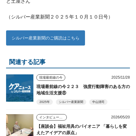
と土屋さん
（シルバー産業新聞２０２５年１０月１０日号）
シルバー産業新聞のご購読はこちら
関連する記事
2025/11/28
現場最前線の今
現場最前線の今２２３ 強度行動障害のある方の
地域生活支援⑧
2025年
シルバー産業新聞
中山清司
2026/05/20
インタビュー・座談会
【座談会】福祉用具のパイオニア 「暮らしを変
えたアイデアの原点」