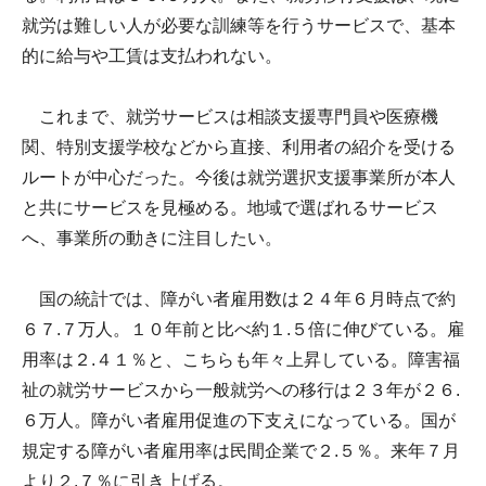
就労は難しい人が必要な訓練等を行うサービスで、基本
的に給与や工賃は支払われない。
これまで、就労サービスは相談支援専門員や医療機
関、特別支援学校などから直接、利用者の紹介を受ける
ルートが中心だった。今後は就労選択支援事業所が本人
と共にサービスを見極める。地域で選ばれるサービス
へ、事業所の動きに注目したい。
国の統計では、障がい者雇用数は２４年６月時点で約
６７.７万人。１０年前と比べ約１.５倍に伸びている。雇
用率は２.４１％と、こちらも年々上昇している。障害福
祉の就労サービスから一般就労への移行は２３年が２６.
６万人。障がい者雇用促進の下支えになっている。国が
規定する障がい者雇用率は民間企業で２.５％。来年７月
より２.７％に引き上げる。