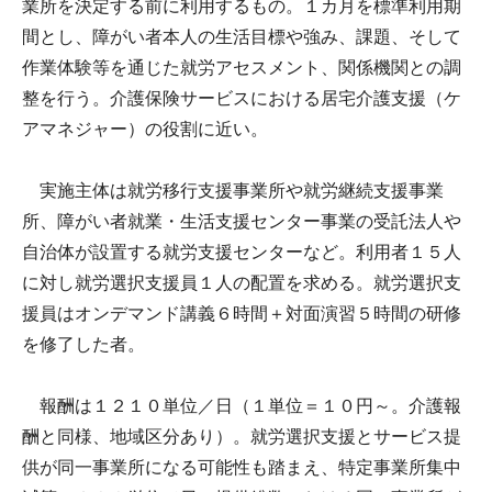
業所を決定する前に利用するもの。１カ月を標準利用期
間とし、障がい者本人の生活目標や強み、課題、そして
作業体験等を通じた就労アセスメント、関係機関との調
整を行う。介護保険サービスにおける居宅介護支援（ケ
アマネジャー）の役割に近い。
実施主体は就労移行支援事業所や就労継続支援事業
所、障がい者就業・生活支援センター事業の受託法人や
自治体が設置する就労支援センターなど。利用者１５人
に対し就労選択支援員１人の配置を求める。就労選択支
援員はオンデマンド講義６時間＋対面演習５時間の研修
を修了した者。
報酬は１２１０単位／日（１単位＝１０円～。介護報
酬と同様、地域区分あり）。就労選択支援とサービス提
供が同一事業所になる可能性も踏まえ、特定事業所集中