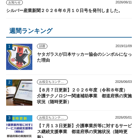
2026/06/11
お知らせ
シルバー産業新聞２０２６年６月１０日号を発刊しました。
週間ランキング
2019/11/09
話題
ヤタガラスが日本サッカー協会のシンボルになっ
た理由
2026/06/03
お役立ちコンテンツ
【８月７日更新】２０２６年度（令和８年度）
介護テクノロジー関連補助事業 都道府県の実施
状況（随時更新）
2026/05/01
お役立ちコンテンツ
【７月１３日更新】介護事業所等に対するサービ
ス継続支援事業 都道府県の実施状況（随時更
新）