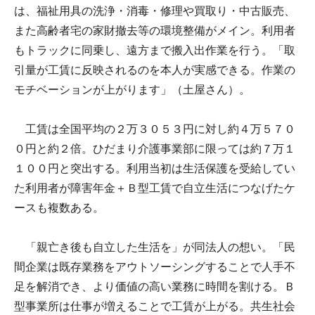
は、福祉用具の洗浄・消毒・修理や買取り・中古販売、
また高齢者宅の家財撤去等の環境整備がメイン。利用者
もトラックに同乗し、遠方まで搬入出作業を行う。「取
引量が工賃に反映されるのを本人が実感できる。作業の
モチベーションが上がります」（土屋さん）。
工賃は全国平均の２万３０５３円に対し約４万５７０
０円と約２倍。ひだまり介護事業部に限っては約７万１
１００円と突出する。利用当初は生活保護を受給してい
た利用者が障害年金＋Ｂ型工賃で自立生活につなげたケ
ースも複数ある。
「親亡き後も自立した生活を」が同法人の想い。「民
間企業は既存業務をアウトソーシングすることで人手不
足を解消でき、より価値の高い業務に時間を割ける。Ｂ
型事業所は仕事が増えることで工賃が上がる。共生社会