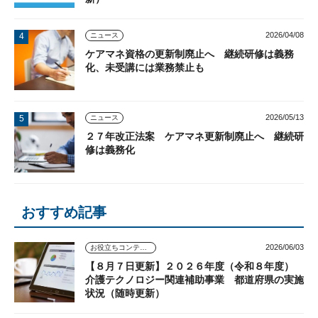
2026/04/08
ニュース
ケアマネ資格の更新制廃止へ 継続研修は義務
化、未受講には業務禁止も
2026/05/13
ニュース
２７年改正法案 ケアマネ更新制廃止へ 継続研
修は義務化
おすすめ記事
2026/06/03
お役立ちコンテンツ
【８月７日更新】２０２６年度（令和８年度）
介護テクノロジー関連補助事業 都道府県の実施
状況（随時更新）