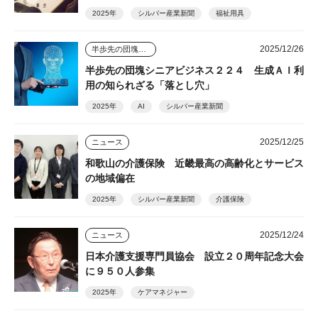
2025年
シルバー産業新聞
福祉用具
2025/12/26
半歩先の団塊シニアビジネス
半歩先の団塊シニアビジネス２２４ 生成ＡＩ利
用の知られざる「落とし穴」
2025年
AI
シルバー産業新聞
2025/12/25
ニュース
和歌山の介護保険 近畿最高の高齢化とサービス
の地域偏在
2025年
シルバー産業新聞
介護保険
2025/12/24
ニュース
日本介護支援専門員協会 設立２０周年記念大会
に９５０人参集
2025年
ケアマネジャー