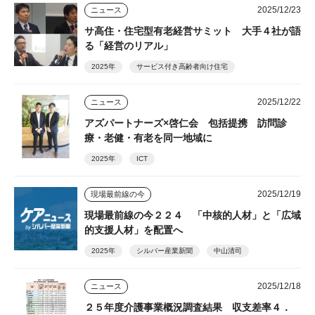
2025/12/23
ニュース
サ高住・住宅型有老経営サミット 大手４社が語
る「経営のリアル」
2025年
サービス付き高齢者向け住宅
2025/12/22
ニュース
アズパートナーズ×啓仁会 包括提携 訪問診
療・老健・有老を同一地域に
2025年
ICT
2025/12/19
現場最前線の今
現場最前線の今２２４ 「中核的人材」と「広域
的支援人材」を配置へ
2025年
シルバー産業新聞
中山清司
2025/12/18
ニュース
２５年度介護事業概況調査結果 収支差率４．