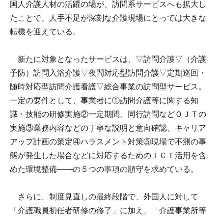
国人介護人材の活躍の場が、訪問系サービスへも拡大し
たことで、人手不足が深刻な介護現場にとっては大きな
転機を迎えている。
新たに対象となったサービスは、▽訪問介護▽（介護
予防）訪問入浴介護▽夜間対応型訪問介護▽定期巡回・
随時対応型訪問介護看護▽総合事業の訪問型サービス。
一定の要件として、事業者に①訪問介護等に関する知
識・技能の研修実施②一定期間、同行訪問などＯＪＴの
実施③業務内容などの丁寧な説明と意向確認、キャリア
アップ計画の策定④ハラスメント対策⑤現場で不測の事
態が発生した場合などに対応するためのＩＣＴ活用を含
めた環境整備――の５つの事項の順守を求めている。
さらに、制度見直しの最終段階で、外国人に対して
「介護職員初任者研修の修了」に加え、「介護事業所等