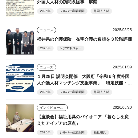
外国人人材の訪問系従事 解禁
2025年
シルバー産業新聞
外国人人材
2025/03/25
ニュース
福井県の介護保険 在宅介護の負担を３段階評価
2025年
ケアマネジャー
2025/01/09
ニュース
１月28日 説明会開催 大阪府「令和６年度外国
人介護人材マッチング支援事業」 特定技能・イ
ンターンシップ受入れを支援
2025年
シルバー産業新聞
外国人人材
2026/05/20
インタビュー・座談会
【座談会】福祉用具のパイオニア 「暮らしを変
えたアイデアの原点」
2025年
シルバー産業新聞
福祉用具