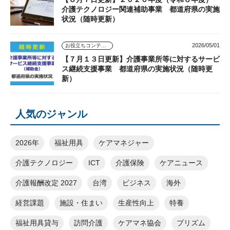
介護テクノロジー関連補助事業 都道府県の実施
状況（随時更新）
2026/05/01
お役立ちコンテンツ
【７月１３日更新】介護事業所等に対するサービ
ス継続支援事業 都道府県の実施状況（随時更
新）
人気のジャンル
2026年
福祉用具
ケアマネジャー
介護テクノロジー
ICT
介護保険
ケアニュース
介護報酬改定 2027
台湾
ビジネス
海外
経営課題
施設・住まい
生産性向上
特養
福祉用具貸与
訪問介護
ケアマネ協会
プリズム