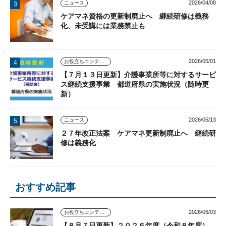
2026/04/08
ニュース
ケアマネ資格の更新制廃止へ 継続研修は義務
化、未受講には業務禁止も
2026/05/01
お役立ちコンテンツ
【７月１３日更新】介護事業所等に対するサービ
ス継続支援事業 都道府県の実施状況（随時更
新）
2026/05/13
ニュース
２７年改正法案 ケアマネ更新制廃止へ 継続研
修は義務化
おすすめ記事
2026/06/03
お役立ちコンテンツ
【８月７日更新】２０２６年度（令和８年度）