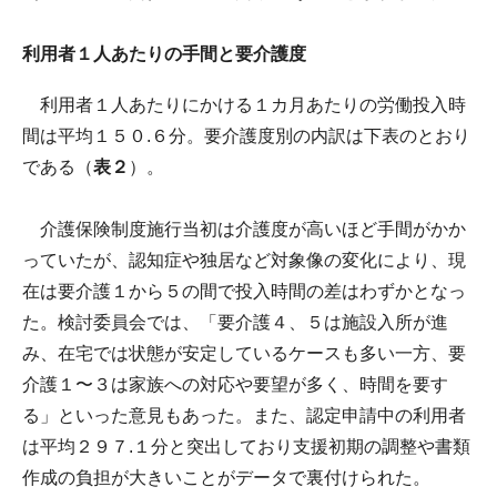
利用者１人あたりの手間と要介護度
利用者１人あたりにかける１カ月あたりの労働投入時
間は平均１５０.６分。要介護度別の内訳は下表のとおり
である（
表２
）。
介護保険制度施行当初は介護度が高いほど手間がかか
っていたが、認知症や独居など対象像の変化により、現
在は要介護１から５の間で投入時間の差はわずかとなっ
た。検討委員会では、「要介護４、５は施設入所が進
み、在宅では状態が安定しているケースも多い一方、要
介護１〜３は家族への対応や要望が多く、時間を要す
る」といった意見もあった。また、認定申請中の利用者
は平均２９７.１分と突出しており支援初期の調整や書類
作成の負担が大きいことがデータで裏付けられた。