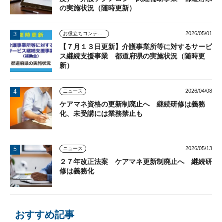
の実施状況（随時更新）
2026/05/01
お役立ちコンテンツ
【７月１３日更新】介護事業所等に対するサービ
ス継続支援事業 都道府県の実施状況（随時更
新）
2026/04/08
ニュース
ケアマネ資格の更新制廃止へ 継続研修は義務
化、未受講には業務禁止も
2026/05/13
ニュース
２７年改正法案 ケアマネ更新制廃止へ 継続研
修は義務化
おすすめ記事