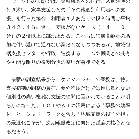
ーワーク）の実態では、金融機関への同行、入退院時の
付き添い、家事支援などの「その他個別利用者への支
援」を行った場合、利用者１人あたりの投入時間は平均
３４２．１分に達し、支援がないケース（１４１．０
分）の２倍以上に跳ね上がる。これらは独居高齢者の増
加に伴い避けて通れない業務となりつつあるが、地域包
括支援センターや行政、連携するチームや機関との共有
や可能な限りの役割分担の整理が急務である。
最新の調査結果から、ケアマネジャーの業務は、特に
支援初期の調整の負荷、要介護度だけでは推し量れない
個別性の高い複雑な支援の狭間に置かれていることが明
らかになった。ＩＣＴやＡＩの活用による「事務の効率
化」と、シャドーワークを含む「地域支援の役割分担」
の最適化こそが、次期報酬改定に向けた議論の核心とな
るだろう。