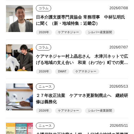
2026/07/08
コラム
日本介護支援専門員協会 常務理事 中林弘明氏
に聞く （新・地域特集：近畿②）
2026年
ケアマネジャー
シルバー産業新聞
2026/07/07
コラム
ケアマネジャー村上晶志さん 木津川ネットで広
げる地域の支え合い 和束（わづか）町での実践
を土台に
2026年
DWAT
ケアマネジャー
2026/05/13
ニュース
２７年改正法案 ケアマネ更新制廃止へ 継続研
修は義務化
2026年
ケアマネジャー
シルバー産業新聞
2026/05/11
ニュース