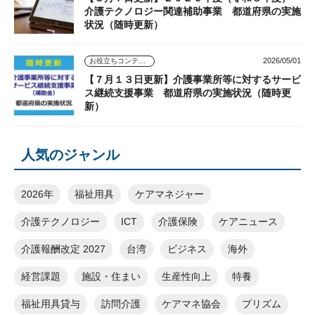
介護テクノロジー関連補助事業 都道府県の実施
状況（随時更新）
2026/05/01
お役立ちコンテンツ
【７月１３日更新】介護事業所等に対するサービ
ス継続支援事業 都道府県の実施状況（随時更
新）
人気のジャンル
2026年
福祉用具
ケアマネジャー
介護テクノロジー
ICT
介護保険
ケアニュース
介護報酬改定 2027
台湾
ビジネス
海外
経営課題
施設・住まい
生産性向上
特養
福祉用具貸与
訪問介護
ケアマネ協会
プリズム