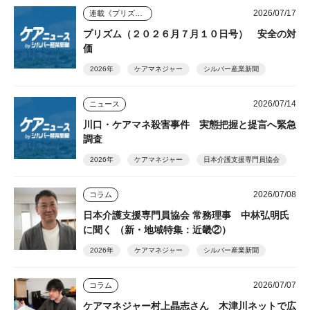
2026/07/17
連載《プリズム》
プリズム（２０２６月７月１０日号） 安全の対
価
2026年
ケアマネジャー
シルバー産業新聞
2026/07/14
ニュース
川口・ケアマネ殺害事件 実態把握と提言へ緊急
調査
2026年
ケアマネジャー
日本介護支援専門員協会
2026/07/08
コラム
日本介護支援専門員協会 常務理事 中林弘明氏
に聞く （新・地域特集：近畿②）
2026年
ケアマネジャー
シルバー産業新聞
2026/07/07
コラム
ケアマネジャー村上晶志さん 木津川ネットで広