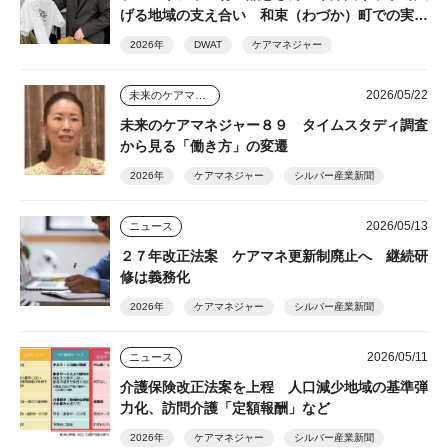
げる地域の支え合い 和束（わづか）町での実践
を土台に
2026年
DWAT
ケアマネジャー
2026/05/22
未来のケアマネジャー
未来のケアマネジャー８９ タイムスタディ調査
から見る「働き方」の変遷
2026年
ケアマネジャー
シルバー産業新聞
2026/05/13
ニュース
２７年改正法案 ケアマネ更新制廃止へ 継続研
修は義務化
2026年
ケアマネジャー
シルバー産業新聞
2026/05/11
ニュース
介護保険改正法案を上程 人口減少地域の基準弾
力化、訪問介護「定額報酬」など
2026年
ケアマネジャー
シルバー産業新聞