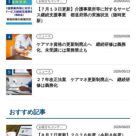
2026/05/01
お役立ちコンテンツ
【７月１３日更新】介護事業所等に対するサービ
ス継続支援事業 都道府県の実施状況（随時更
新）
2026/04/08
ニュース
ケアマネ資格の更新制廃止へ 継続研修は義務
化、未受講には業務禁止も
2026/05/13
ニュース
２７年改正法案 ケアマネ更新制廃止へ 継続研
修は義務化
おすすめ記事
2026/06/03
お役立ちコンテンツ
【８月７日更新】２０２６年度（令和８年度）