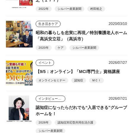
2022年
シルバー産業新聞
村田裕之
2020/03/10
生き活きケア
昭和の暮らしを忠実に再現／特別養護老人ホーム
「高浜安立荘」（高浜市）
2020年
ケア
シルバー産業新聞
2026/07/27
イベント
【9/5：オンライン】「MCI専門士」資格講座
オンラインセミナー
認知症
ＭＣＩ
2026/07/21
インタビュー・座談会
認知症になったらだれでも“入居できる”グループ
ホームを！
2026年
認知症対応型共同生活介護
シルバー産業新聞