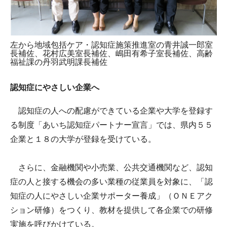
左から地域包括ケア・認知症施策推進室の青井誠一郎室
長補佐、花村広美室長補佐、嶋田有希子室長補佐、高齢
福祉課の丹羽武明課長補佐
認知症にやさしい企業へ
認知症の人への配慮ができている企業や大学を登録す
る制度「あいち認知症パートナー宣言」では、県内５５
企業と１８の大学が登録を受けている。
さらに、金融機関や小売業、公共交通機関など、認知
症の人と接する機会の多い業種の従業員を対象に、「認
知症の人にやさしい企業サポーター養成」（ＯＮＥアク
ション研修）をつくり、教材を提供して各企業での研修
実施を呼びかけている。