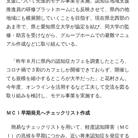
支援について先進的モデル事業を実施。認知症地域支援
推進員の研修プラットホームにも反映させて、県内の他
地域にも横展開していくことを目指す。現在県北西部の
あま市で、県と愛知県立大学が協定を結び、同大学の監
修・助言を受けながら、グループホームでの避難マニュ
アル作成などに取り組んでいる。
「昨年８月に県内の認知症カフェを調査したところ、
コロナ禍で３割のカフェしか開催できておらず、開催し
ても規模を縮小するところが大半だった」と花村さん。
今年度、オンラインを活用するなど工夫して交流を図る
取り組みを検討し、モデル事業を実施する。
ＭＣＩ早期発見へチェックリスト作成
簡易なチェックリストを用いて、軽度認知障害（ＭＣ
Ｉ）の兆候を早期につかみ、近い将来認知症を発症する