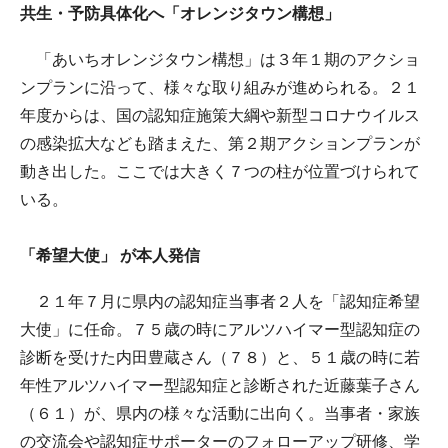
共生・予防具体化へ「オレンジタウン構想」
「あいちオレンジタウン構想」は３年１期のアクショ
ンプランに沿って、様々な取り組みが進められる。２１
年度からは、国の認知症施策大綱や新型コロナウイルス
の感染拡大なども踏まえた、第２期アクションプランが
動き出した。ここでは大きく７つの柱が位置づけられて
いる。
「希望大使」 が本人発信
２１年７月に県内の認知症当事者２人を「認知症希望
大使」に任命。７５歳の時にアルツハイマー型認知症の
診断を受けた内田豊蔵さん（７８）と、５１歳の時に若
年性アルツハイマー型認知症と診断された近藤葉子さん
（６１）が、県内の様々な活動に出向く。当事者・家族
の交流会や認知症サポーターのフォローアップ研修、学