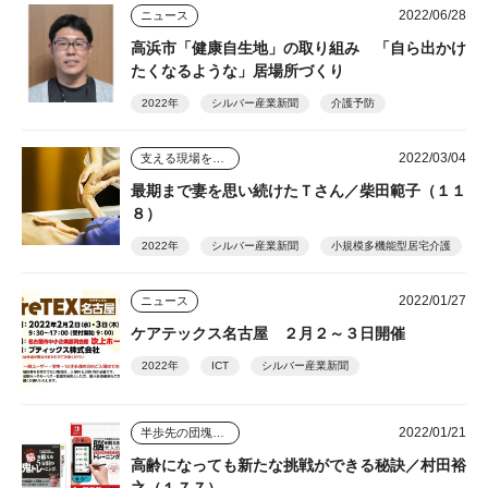
2022/06/28
ニュース
高浜市「健康自生地」の取り組み 「自ら出かけ
たくなるような」居場所づくり
2022年
シルバー産業新聞
介護予防
2022/03/04
支える現場を踏まえて
最期まで妻を思い続けたＴさん／柴田範子（１１
８）
2022年
シルバー産業新聞
小規模多機能型居宅介護
2022/01/27
ニュース
ケアテックス名古屋 ２月２～３日開催
2022年
ICT
シルバー産業新聞
2022/01/21
半歩先の団塊シニアビジネス
高齢になっても新たな挑戦ができる秘訣／村田裕
之（１７７）