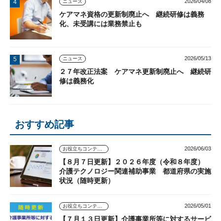
2026/04/08
ニュース
ケアマネ資格の更新制廃止へ 継続研修は義務
化、未受講には業務禁止も
2026/05/13
ニュース
２７年改正法案 ケアマネ更新制廃止へ 継続研
修は義務化
おすすめ記事
2026/06/03
お役立ちコンテンツ
【８月７日更新】２０２６年度（令和８年度）
介護テクノロジー関連補助事業 都道府県の実施
状況（随時更新）
2026/05/01
お役立ちコンテンツ
【７月１３日更新】介護事業所等に対するサービ