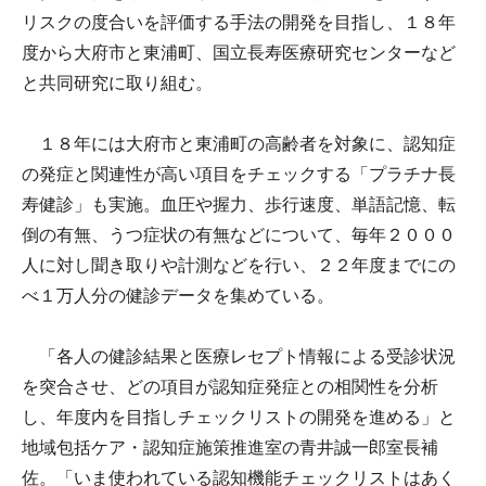
リスクの度合いを評価する手法の開発を目指し、１８年
度から大府市と東浦町、国立長寿医療研究センターなど
と共同研究に取り組む。
１８年には大府市と東浦町の高齢者を対象に、認知症
の発症と関連性が高い項目をチェックする「プラチナ長
寿健診」も実施。血圧や握力、歩行速度、単語記憶、転
倒の有無、うつ症状の有無などについて、毎年２０００
人に対し聞き取りや計測などを行い、２２年度までにの
べ１万人分の健診データを集めている。
「各人の健診結果と医療レセプト情報による受診状況
を突合させ、どの項目が認知症発症との相関性を分析
し、年度内を目指しチェックリストの開発を進める」と
地域包括ケア・認知症施策推進室の青井誠一郎室長補
佐。「いま使われている認知機能チェックリストはあく