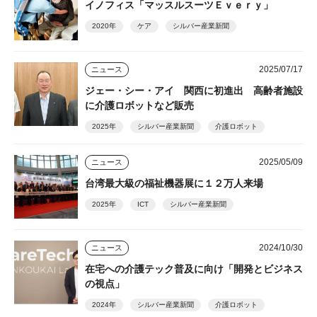
イノフィス「マッスルスーツＥｖｅｒｙ」
2020年
ケア
シルバー産業新聞
2025/07/17
ニュース
ジェー・シー・アイ 関西に初進出 高齢者施設
に介護ロボットなど販売
2025年
シルバー産業新聞
介護ロボット
2025/05/09
ニュース
台湾最大級の福祉機器展に１２万人来場
2025年
ICT
シルバー産業新聞
2024/10/30
ニュース
在宅への介護テック普及に向け「開発とビジネス
の視点」
2024年
シルバー産業新聞
介護ロボット