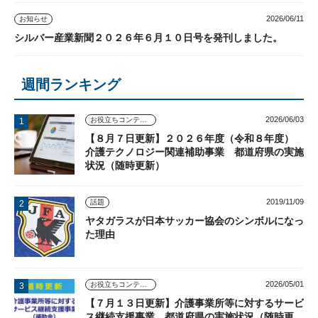
2026/06/11
お知らせ
シルバー産業新聞２０２６年６月１０日号を発刊しました。
週間ランキング
2026/06/03
お役立ちコンテンツ
【８月７日更新】２０２６年度（令和８年度）
介護テクノロジー関連補助事業 都道府県の実施
状況（随時更新）
2019/11/09
話題
ヤタガラスが日本サッカー協会のシンボルになっ
た理由
2026/05/01
お役立ちコンテンツ
【７月１３日更新】介護事業所等に対するサービ
ス継続支援事業 都道府県の実施状況（随時更