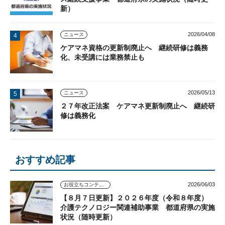
新）
2026/04/08
ニュース
ケアマネ資格の更新制廃止へ 継続研修は義務
化、未受講には業務禁止も
2026/05/13
ニュース
２７年改正法案 ケアマネ更新制廃止へ 継続研
修は義務化
おすすめ記事
2026/06/03
お役立ちコンテンツ
【８月７日更新】２０２６年度（令和８年度）
介護テクノロジー関連補助事業 都道府県の実施
状況（随時更新）