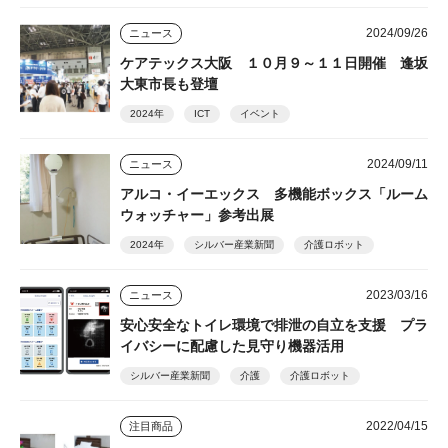
2024/09/26
ニュース
ケアテックス大阪 １０月９～１１日開催 逢坂
大東市長も登壇
2024年
ICT
イベント
2024/09/11
ニュース
アルコ・イーエックス 多機能ボックス「ルーム
ウォッチャー」参考出展
2024年
シルバー産業新聞
介護ロボット
2023/03/16
ニュース
安心安全なトイレ環境で排泄の自立を支援 プラ
イバシーに配慮した見守り機器活用
シルバー産業新聞
介護
介護ロボット
2022/04/15
注目商品