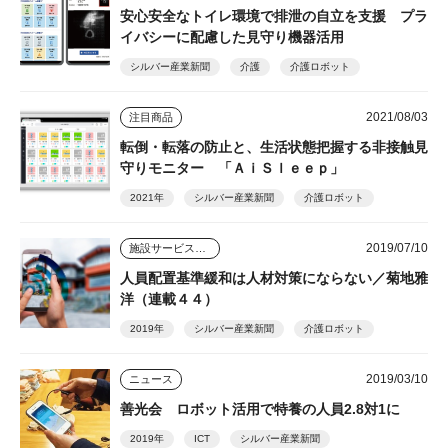
安心安全なトイレ環境で排泄の自立を支援 プラ
イバシーに配慮した見守り機器活用
シルバー産業新聞
介護
介護ロボット
2021/08/03
注目商品
転倒・転落の防止と、生活状態把握する非接触見
守りモニター 「ＡｉＳｌｅｅｐ」
2021年
シルバー産業新聞
介護ロボット
2019/07/10
施設サービスはどう変わっていくのか
人員配置基準緩和は人材対策にならない／菊地雅
洋（連載４４）
2019年
シルバー産業新聞
介護ロボット
2019/03/10
ニュース
善光会 ロボット活用で特養の人員2.8対1に
2019年
ICT
シルバー産業新聞