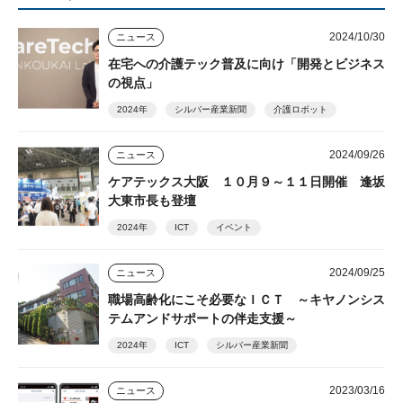
2024/10/30
ニュース
在宅への介護テック普及に向け「開発とビジネス
の視点」
2024年
シルバー産業新聞
介護ロボット
2024/09/26
ニュース
ケアテックス大阪 １０月９～１１日開催 逢坂
大東市長も登壇
2024年
ICT
イベント
2024/09/25
ニュース
職場高齢化にこそ必要なＩＣＴ ～キヤノンシス
テムアンドサポートの伴走支援～
2024年
ICT
シルバー産業新聞
2023/03/16
ニュース