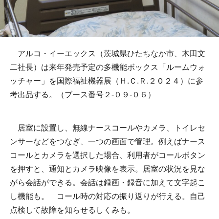
アルコ・イーエックス（茨城県ひたちなか市、木田文
二社長）は来年発売予定の多機能ボックス「ルームウォ
ッチャー」を国際福祉機器展（Ｈ.Ｃ.Ｒ.２０２４）に参
考出品する。（ブース番号２-０９-０６）
居室に設置し、無線ナースコールやカメラ、トイレセ
ンサーなどをつなぎ、一つの画面で管理。例えばナース
コールとカメラを選択した場合、利用者がコールボタン
を押すと、通知とカメラ映像を表示。居室の状況を見な
がら会話ができる。会話は録画・録音に加えて文字起こ
し機能も。 コール時の対応の振り返りが行える。自己
点検して故障を知らせるしくみも。