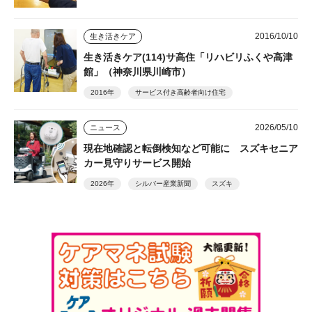
2016/10/10
生き活きケア
生き活きケア(114)サ高住「リハビリふくや高津
館」（神奈川県川崎市）
2016年
サービス付き高齢者向け住宅
2026/05/10
ニュース
現在地確認と転倒検知など可能に スズキセニア
カー見守りサービス開始
2026年
シルバー産業新聞
スズキ