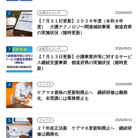
2026/06/03
お役立ちコンテンツ
【７月３１日更新】２０２６年度（令和８年
度） 介護テクノロジー関連補助事業 都道府県
の実施状況（随時更新）
2026/05/01
お役立ちコンテンツ
【７月１３日更新】介護事業所等に対するサービ
ス継続支援事業 都道府県の実施状況（随時更
新）
2026/04/08
ニュース
ケアマネ資格の更新制廃止へ 継続研修は義務
化、未受講には業務禁止も
2026/05/13
ニュース
２７年改正法案 ケアマネ更新制廃止へ 継続研
修は義務化