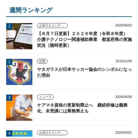
週間ランキング
2026/06/03
お役立ちコンテンツ
【８月７日更新】２０２６年度（令和８年度）
介護テクノロジー関連補助事業 都道府県の実施
状況（随時更新）
2019/11/09
話題
ヤタガラスが日本サッカー協会のシンボルになっ
た理由
2026/04/08
ニュース
ケアマネ資格の更新制廃止へ 継続研修は義務
化、未受講には業務禁止も
2026/05/01
お役立ちコンテンツ