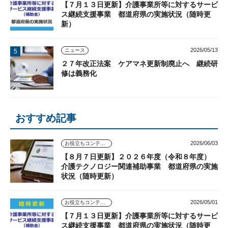
【７月１３日更新】介護事業所等に対するサービ
ス継続支援事業 都道府県の実施状況（随時更
新）
2026/05/13
ニュース
２７年改正法案 ケアマネ更新制廃止へ 継続研
修は義務化
おすすめ記事
2026/06/03
お役立ちコンテンツ
【８月７日更新】２０２６年度（令和８年度）
介護テクノロジー関連補助事業 都道府県の実施
状況（随時更新）
2026/05/01
お役立ちコンテンツ
【７月１３日更新】介護事業所等に対するサービ
ス継続支援事業 都道府県の実施状況（随時更