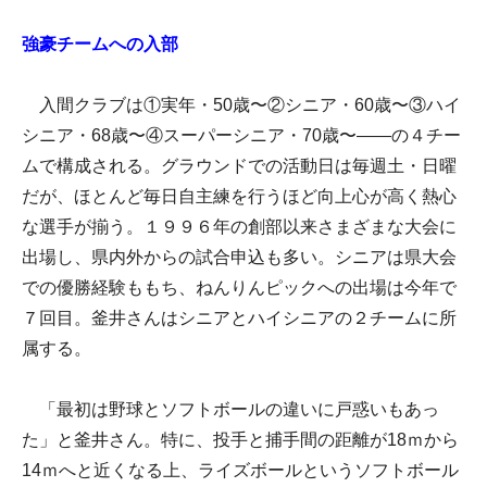
強豪チームへの入部
入間クラブは①実年・50歳〜②シニア・60歳〜③ハイ
シニア・68歳〜④スーパーシニア・70歳〜――の４チー
ムで構成される。グラウンドでの活動日は毎週土・日曜
だが、ほとんど毎日自主練を行うほど向上心が高く熱心
な選手が揃う。１９９６年の創部以来さまざまな大会に
出場し、県内外からの試合申込も多い。シニアは県大会
での優勝経験ももち、ねんりんピックへの出場は今年で
７回目。釜井さんはシニアとハイシニアの２チームに所
属する。
「最初は野球とソフトボールの違いに戸惑いもあっ
た」と釜井さん。特に、投手と捕手間の距離が18ｍから
14ｍへと近くなる上、ライズボールというソフトボール