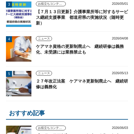
2026/05/01
お役立ちコンテンツ
【７月１３日更新】介護事業所等に対するサービ
ス継続支援事業 都道府県の実施状況（随時更
新）
2026/04/08
ニュース
ケアマネ資格の更新制廃止へ 継続研修は義務
化、未受講には業務禁止も
2026/05/13
ニュース
２７年改正法案 ケアマネ更新制廃止へ 継続研
修は義務化
おすすめ記事
2026/06/03
お役立ちコンテンツ