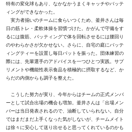
特有の変化球もあり、なかなかうまくキャッチやバッテ
ィングができなかった。
実力者揃いのチームに食らいつくため、釜井さんは毎
日の筋トレ・柔軟体操を習慣づけた。かがんで守備をす
るには腹筋、バッティングで体を回転させるには腰回り
のやわらかさが欠かせない。さらに、自宅の庭にバッテ
ィングティーを設置し毎日バットを振った。団体練習の
際には、先輩選手のアドバイスを一つひとつ実践。サプ
リメントや機能性表示食品を積極的に摂取するなど、か
らだの内側からも調子を整えた。
こうした努力が実り、今年からはチームの正式メンバ
ーとして試合出場の機会も増加。釜井さんは「出場メン
バーは当日発表されるので、油断していられない。自分
ではまだまだ上手くなった気がしないが、チームメイト
は徐々に安心して送り出せると思ってくれているのかも