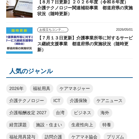
【８月７日更新】２０２６年度（令和８年度）
介護テクノロジー関連補助事業 都道府県の実施
状況（随時更新）
2026/05/01
お役立ちコンテンツ
【７月１３日更新】介護事業所等に対するサービ
ス継続支援事業 都道府県の実施状況（随時更
新）
人気のジャンル
2026年
福祉用具
ケアマネジャー
介護テクノロジー
ICT
介護保険
ケアニュース
介護報酬改定 2027
台湾
ビジネス
海外
経営課題
施設・住まい
生産性向上
特養
福祉用具貸与
訪問介護
ケアマネ協会
プリズム