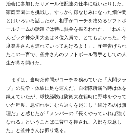
治会に参加したりメール便配達の仕事に就いたりした。
家庭菜園にも挑戦し、すっかり顔なじみになった畑仲間
とはいろいろ話したが、相手がコーチを務めるソフトボ
ールチームの話題では特に熱弁を振るわれた。「ねんり
んピック神奈川大会は３位入賞で、とてもよかった。今
度釜井さんも連れていってあげるよ！」。昨年告げられ
たこの一言で、釜井さんのソフトボール選手としての人
生が幕を開けた。
まずは、当時畑仲間がコーチを務めていた「入間クラ
ブ」の見学・体験に足を運んだ。自衛隊所属当時は体を
鍛えていたが、球技経験は防衛大在籍時に野球をやって
いた程度。息切れやこむら返りを起こし「続けるのは無
理だ」と感じたが「メンバーの『長くやっていれば強く
なれる』ということばに背中を押され、入部を決意し
た」と釜井さんは振り返る。